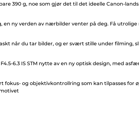
bare 390 g, noe som gjør det til det ideelle Canon-land
en ny verden av nærbilder venter på deg. Få utrolige ma
kt når du tar bilder, og er svært stille under filming, s
4.5-6.3 IS STM nytte av en ny optisk design, med asfæ
fokus- og objektivkontrollring som kan tilpasses for øy
motivet