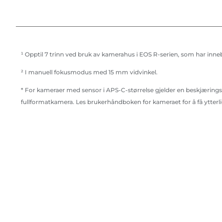
¹ Opptil 7 trinn ved bruk av kamerahus i EOS R-serien, som har inne
² I manuell fokusmodus med 15 mm vidvinkel.
* For kameraer med sensor i APS-C-størrelse gjelder en beskjæringsg
fullformatkamera. Les brukerhåndboken for kameraet for å få ytterl