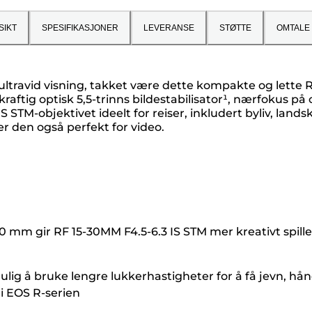
SIKT
SPESIFIKASJONER
LEVERANSE
STØTTE
OMTALE
ultravid visning, takket være dette kompakte og lette 
aftig optisk 5,5-trinns bildestabilisator¹, nærfokus på
S STM-objektivet ideelt for reiser, inkludert byliv, lan
r den også perfekt for video.
mm gir RF 15-30MM F4.5-6.3 IS STM mer kreativt spillerom
 mulig å bruke lengre lukkerhastigheter for å få jevn, hå
i EOS R-serien