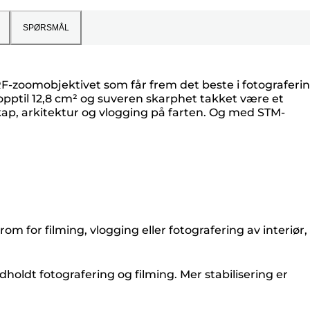
SPØRSMÅL
RF-zoomobjektivet som får frem det beste i fotograferi
 opptil 12,8 cm² og suveren skarphet takket være et
dskap, arkitektur og vlogging på farten. Og med STM-
 for filming, vlogging eller fotografering av interiør,
ndholdt fotografering og filming. Mer stabilisering er