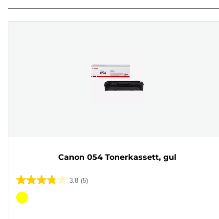
Canon 054 Tonerkassett, gul
3.8
(5)
3.8
av
Fargekassett
5