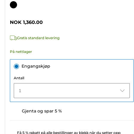
av
Fargekassett
5
stjerner.
NOK 1,360.00
21
omtaler
Gratis standard levering
På nettlager
Engangskjøp
Antall
1
Gjenta og spar 5 %
Få 5 % rabatt på alle bestillinger av blekk når du setter opp