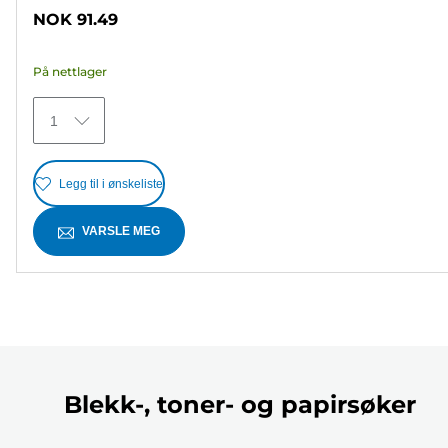
av
NOK 91.49
5
stjerner.
På nettlager
25
omtaler
1
Legg til i ønskeliste
VARSLE MEG
Blekk-, toner- og papirsøker