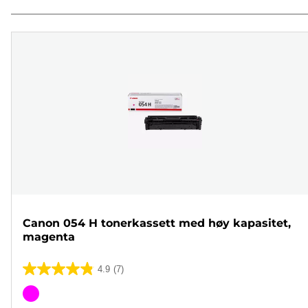
Canon 054 H tonerkassett med høy kapasitet,
magenta
4.9
(7)
4.9
av
Fargekassett