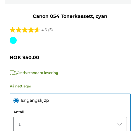
Canon 054 Tonerkassett, cyan
4.6
(5)
4.6
av
Fargekassett
5
stjerner.
NOK 950.00
5
omtaler
Gratis standard levering
På nettlager
Engangskjøp
Antall
1