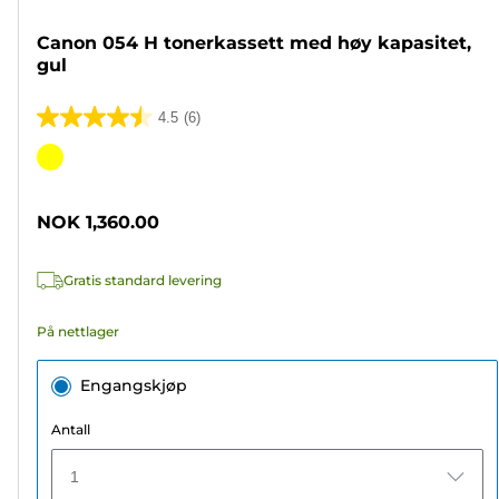
Canon 054 H tonerkassett med høy kapasitet,
gul
4.5
(6)
4.5
av
Fargekassett
5
stjerner.
NOK 1,360.00
6
omtaler
Gratis standard levering
På nettlager
Engangskjøp
Antall
1