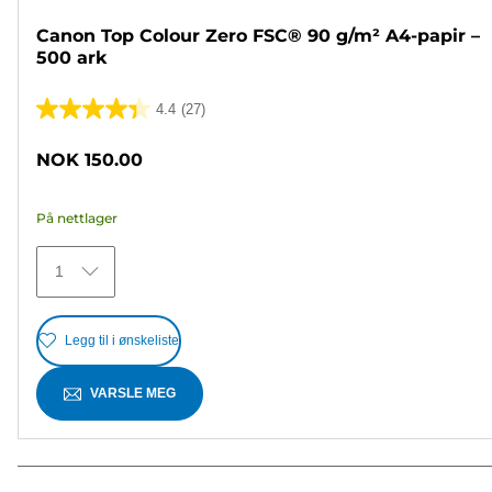
Canon Top Colour Zero FSC® 90 g/m² A4-papir –
500 ark
4.4
(27)
4.4
av
NOK 150.00
5
stjerner.
På nettlager
27
omtaler
1
Legg til i ønskeliste
VARSLE MEG