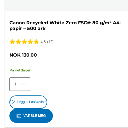
Canon Recycled White Zero FSC® 80 g/m² A4-
papir – 500 ark
4.8
(12)
4.8
av
NOK 130.00
5
stjerner.
På nettlager
12
omtaler
1
Legg til i ønskeliste
VARSLE MEG