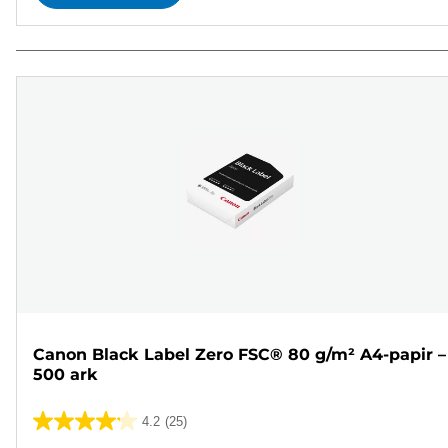
Canon Black Label Zero FSC® 80 g/m² A4-papir –
500 ark
4.2
(25)
4.2