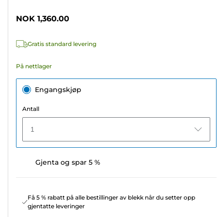
5
stjerner.
NOK 1,360.00
7
omtaler
Gratis standard levering
På nettlager
Engangskjøp
Antall
1
Gjenta og spar 5 %
Få 5 % rabatt på alle bestillinger av blekk når du setter opp
gjentatte leveringer