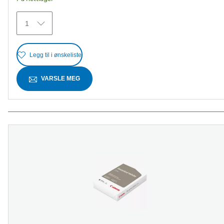
45
omtaler
1
Legg til i ønskeliste
VARSLE MEG