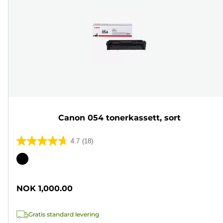
Canon 054 tonerkassett, sort
4.7
(18)
4.7
av
Fargekassett
5
stjerner.
NOK 1,000.00
18
omtaler
Gratis standard levering