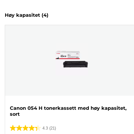
Høy kapasitet
(4)
Canon 054 H tonerkassett med høy kapasitet,
sort
4.3
(21)
4.3