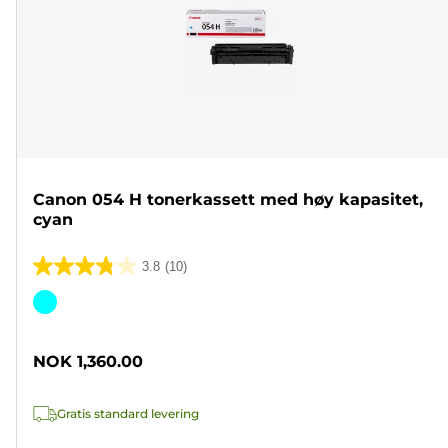
Canon 054 H tonerkassett med høy kapasitet,
cyan
3.8
(10)
3.8
av
Fargekassett
5
stjerner.
NOK 1,360.00
10
omtaler
Gratis standard levering