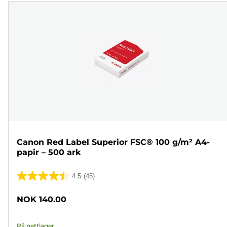
Canon Red Label Superior FSC® 100 g/m² A4-
papir – 500 ark
4.5
(45)
4.5
av
NOK 140.00
5
stjerner.
På nettlager