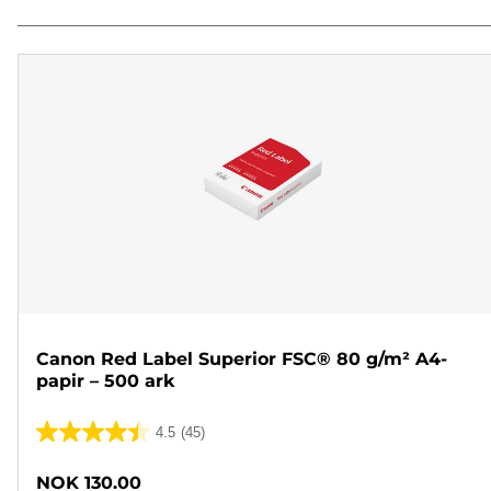
Canon Red Label Superior FSC® 80 g/m² A4-
papir – 500 ark
4.5
(45)
4.5
av
NOK 130.00