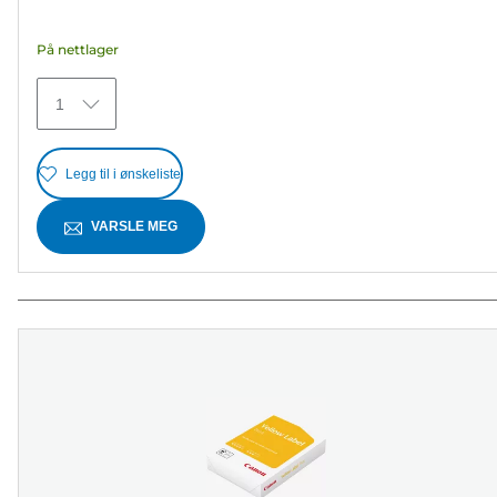
5
stjerner.
På nettlager
45
omtaler
1
Legg til i ønskeliste
VARSLE MEG