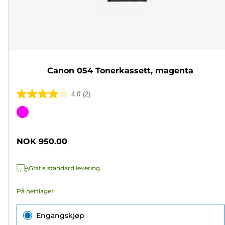
Canon 054 Tonerkassett, magenta
4.0
(2)
4.0
av
Fargekassett
5
stjerner.
NOK 950.00
2
omtaler
Gratis standard levering
På nettlager
Engangskjøp