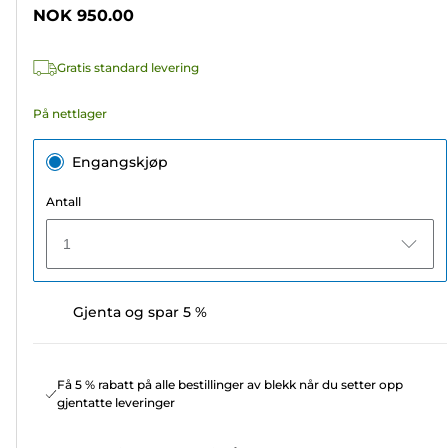
stjerner.
NOK 950.00
5
omtaler
Gratis standard levering
På nettlager
Engangskjøp
Antall
1
Gjenta og spar 5 %
Få 5 % rabatt på alle bestillinger av blekk når du setter opp
gjentatte leveringer