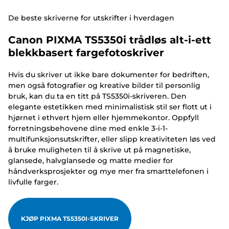
De beste skriverne for utskrifter i hverdagen
Canon PIXMA TS5350i trådløs alt-i-ett
blekkbasert fargefotoskriver
Hvis du skriver ut ikke bare dokumenter for bedriften,
men også fotografier og kreative bilder til personlig
bruk, kan du ta en titt på TS5350i-skriveren. Den
elegante estetikken med minimalistisk stil ser flott ut i
hjørnet i ethvert hjem eller hjemmekontor. Oppfyll
forretningsbehovene dine med enkle 3-i-1-
multifunksjonsutskrifter, eller slipp kreativiteten løs ved
å bruke muligheten til å skrive ut på magnetiske,
glansede, halvglansede og matte medier for
håndverksprosjekter og mye mer fra smarttelefonen i
livfulle farger.
KJØP PIXMA TS5350I-SKRIVER