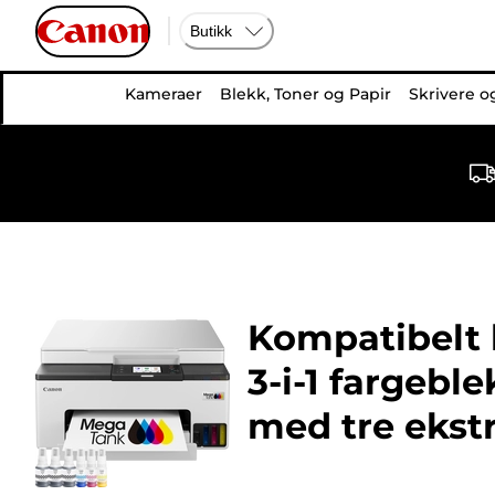
Butikk
Kameraer
Blekk, Toner og Papir
Skrivere o
Kompatibelt b
3-i-1 fargebl
med tre ekst