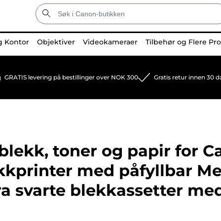
g Kontor
Objektiver
Videokameraer
Tilbehør og Flere Pr
GRATIS levering på bestillinger over NOK 300
Gratis retur innen 30 d
lekk, toner og papir for
Ca
ekkprinter med påfyllbar M
ra svarte blekkassetter me