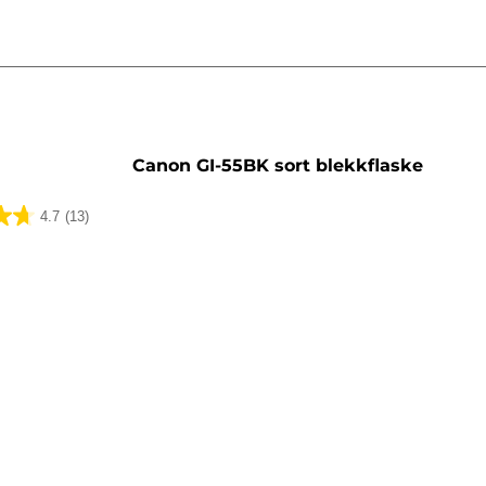
sett
Canon GI-55BK sort blekkflaske
4.7
(13)