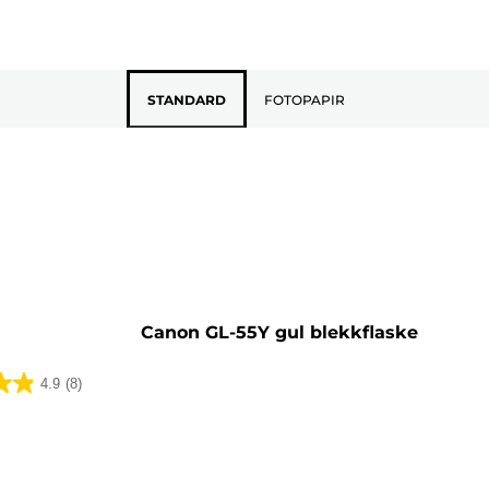
STANDARD
FOTOPAPIR
sett
Canon GL-55Y gul blekkflaske
4.9
(8)