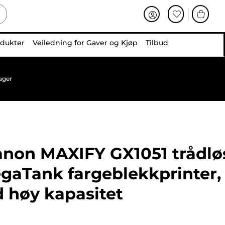
odukter
Veiledning for Gaver og Kjøp
Tilbud
ager
non MAXIFY GX1051 trådlø
egaTank fargeblekkprinter,
d høy kapasitet