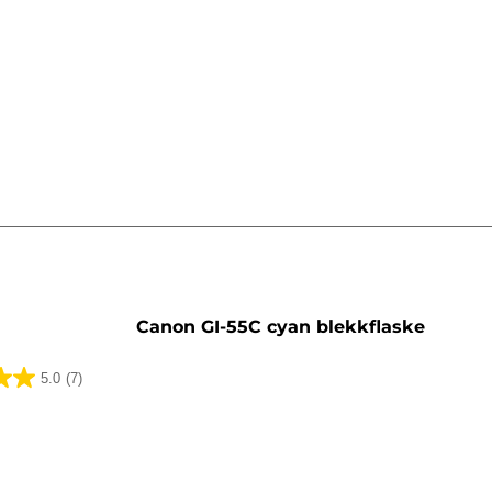
sett
Canon GI-55C cyan blekkflaske
5.0
(7)