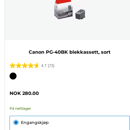
Canon PG-40BK blekkassett, sort
4.7
(73)
4.7
av
Fargekassett
5
stjerner.
NOK 280.00
73
omtaler
På nettlager
Engangskjøp