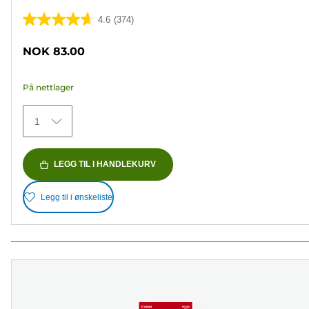
4.6
(374)
4.6
av
NOK 83.00
5
stjerner.
På nettlager
374
omtaler
1
LEGG TIL I HANDLEKURV
Legg til i ønskeliste