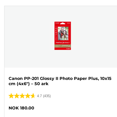
Canon PP-201 Glossy II Photo Paper Plus, 10x15
cm (4x6") – 50 ark
4.7
(435)
4.7
av
NOK 180.00
5