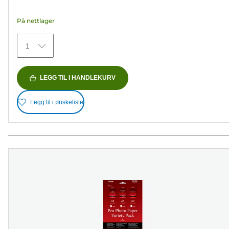
5
stjerner.
På nettlager
152
omtaler
1
LEGG TIL I HANDLEKURV
Legg til i ønskeliste