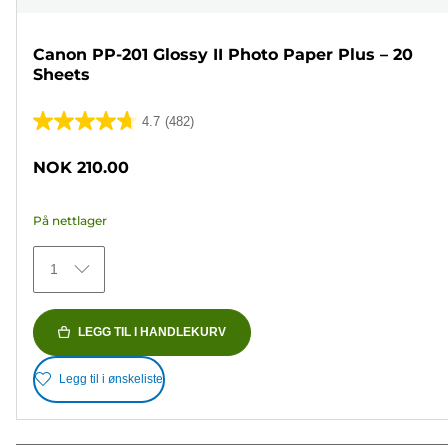
Canon PP-201 Glossy II Photo Paper Plus – 20
Sheets
4.7
(482)
4.7
av
NOK 210.00
5
stjerner.
På nettlager
482
omtaler
1
LEGG TIL I HANDLEKURV
Legg til i ønskeliste