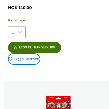
av
NOK 140.00
5
stjerner.
På nettlager
152
omtaler
1
LEGG TIL I HANDLEKURV
Legg til i ønskeliste