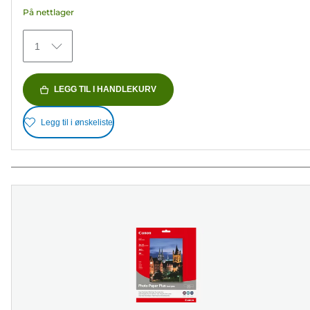
stjerner.
På nettlager
435
omtaler
1
LEGG TIL I HANDLEKURV
Legg til i ønskeliste