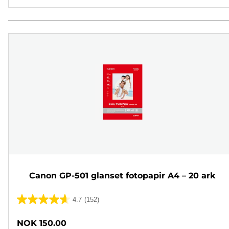
Canon GP-501 glanset fotopapir A4 – 20 ark
4.7
(152)
4.7
av
NOK 150.00