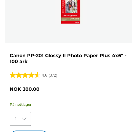
Canon PP-201 Glossy II Photo Paper Plus 4x6" -
100 ark
4.6
(372)
4.6
av
NOK 300.00
5
stjerner.
På nettlager
372
omtaler
1