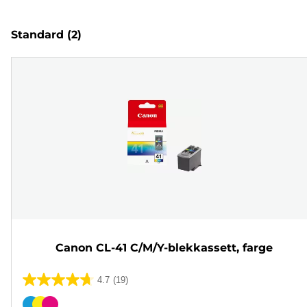
Standard
(2)
Canon CL-41 C/M/Y-blekkassett, farge
4.7
(19)
4.7
av
Fargekassett