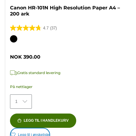
Canon HR-101N High Resolution Paper A4 –
200 ark
4.7
(37)
4.7
av
Fargekassett
5
stjerner.
NOK 390.00
37
omtaler
Gratis standard levering
På nettlager
1
LEGG TIL I HANDLEKURV
Legg til i ønskeliste