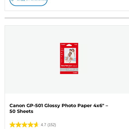
Canon GP-501 Glossy Photo Paper 4x6" –
50 Sheets
4.7
(152)
4.7