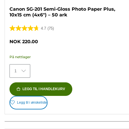
Canon SG-201 Semi-Gloss Photo Paper Plus,
10x15 cm (4x6") – 50 ark
4.7
(75)
4.7
av
NOK 220.00
5
stjerner.
På nettlager
75
omtaler
1
LEGG TIL I HANDLEKURV
Legg til i ønskeliste