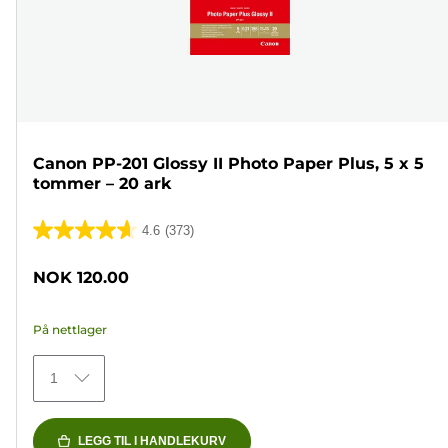
Canon PP-201 Glossy II Photo Paper Plus, 5 x 5
tommer – 20 ark
4.6
(373)
4.6
av
NOK 120.00
5
stjerner.
På nettlager
373
omtaler
1
LEGG TIL I HANDLEKURV