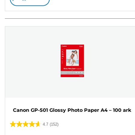
Canon GP-501 Glossy Photo Paper A4 – 100 ark
4.7
(152)
4.7
av