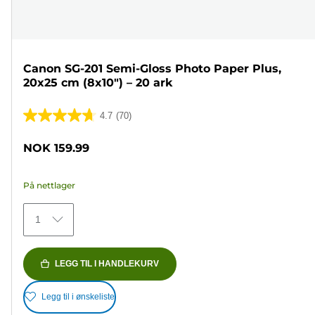
Canon SG-201 Semi-Gloss Photo Paper Plus,
20x25 cm (8x10") – 20 ark
4.7
(70)
4.7
av
NOK 159.99
5
stjerner.
På nettlager
70
omtaler
1
LEGG TIL I HANDLEKURV
Legg til i ønskeliste