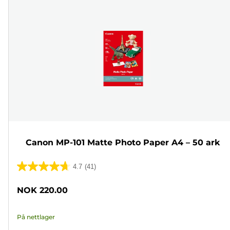
Canon MP-101 Matte Photo Paper A4 – 50 ark
4.7
(41)
4.7
av
NOK 220.00
5
stjerner.
På nettlager
41