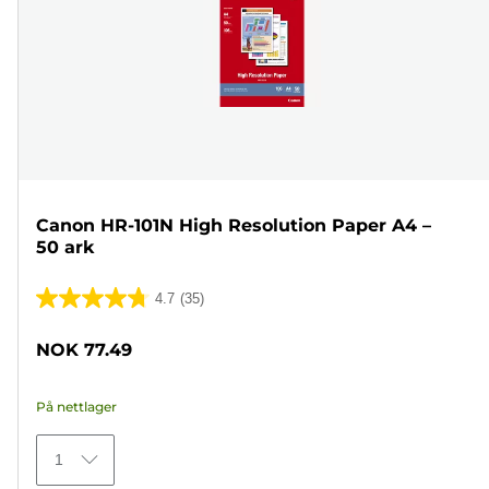
Canon HR-101N High Resolution Paper A4 –
50 ark
4.7
(35)
4.7
av
NOK 77.49
5
stjerner.
På nettlager
35
omtaler
1