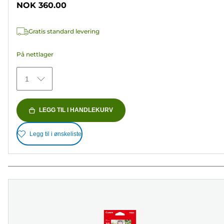
NOK 360.00
5
stjerner.
Gratis standard levering
152
omtaler
På nettlager
1
LEGG TIL I HANDLEKURV
Legg til i ønskeliste