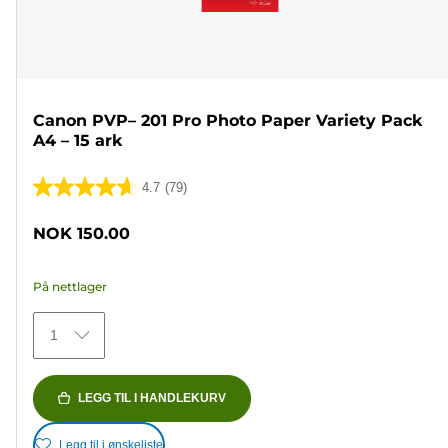
Canon PVP– 201 Pro Photo Paper Variety Pack
A4 – 15 ark
4.7
(79)
4.7
av
NOK 150.00
5
stjerner.
På nettlager
79
omtaler
1
LEGG TIL I HANDLEKURV
Legg til i ønskeliste