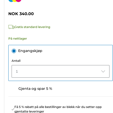
5
stjerner.
NOK 340.00
19
omtaler
Gratis standard levering
På nettlager
Engangskjøp
Antall
1
Gjenta og spar 5 %
Få 5 % rabatt på alle bestillinger av blekk når du setter opp
gjentatte leveringer