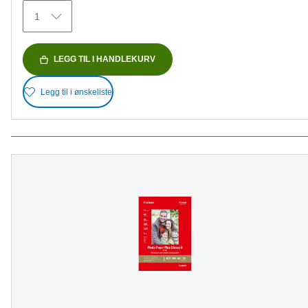
omtaler
1
LEGG TIL I HANDLEKURV
Legg til i ønskeliste