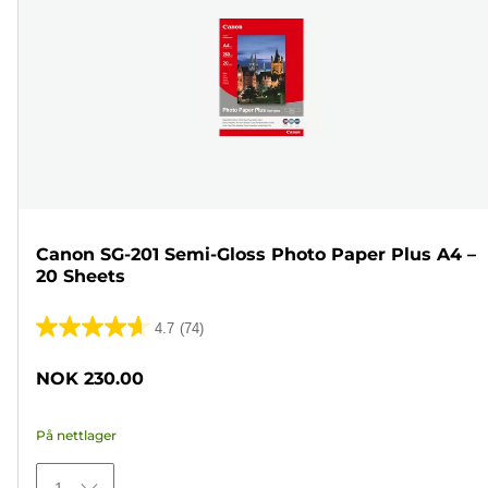
Canon SG-201 Semi-Gloss Photo Paper Plus A4 –
20 Sheets
4.7
(74)
4.7
av
NOK 230.00
5
stjerner.
På nettlager
74
omtaler