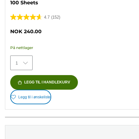
100 Sheets
4.7
(152)
4.7
av
NOK 240.00
5
stjerner.
På nettlager
152
omtaler
1
LEGG TIL I HANDLEKURV
Legg til i ønskeliste