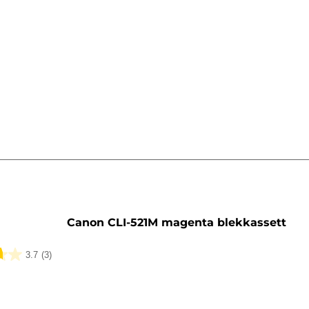
sett
Canon CLI-521M magenta blekkassett
3.7
(3)