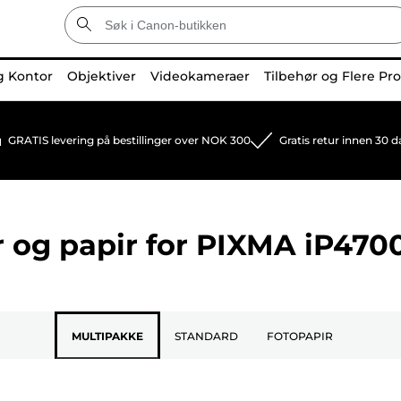
g Kontor
Objektiver
Videokameraer
Tilbehør og Flere Pr
GRATIS levering på bestillinger over NOK 300
Gratis retur innen 30 d
 og papir for
PIXMA iP470
MULTIPAKKE
STANDARD
FOTOPAPIR