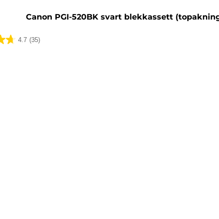
Canon PGI-520BK svart blekkassett (topaknin
4.7
(35)