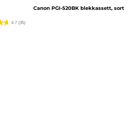
Canon PGI-520BK blekkassett, sort
4.7
(35)