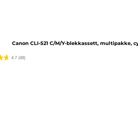
sett
Canon CLI-521 C/M/Y-blekkassett, multipakke, c
4.7
(49)