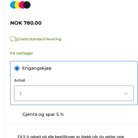
av
Fargekassett
5
stjerner.
NOK 780.00
78
omtaler
Gratis standard levering
På nettlager
Engangskjøp
Antall
1
Gjenta og spar 5 %
Få 5 % rabatt på alle bestillinger av blekk når du setter opp