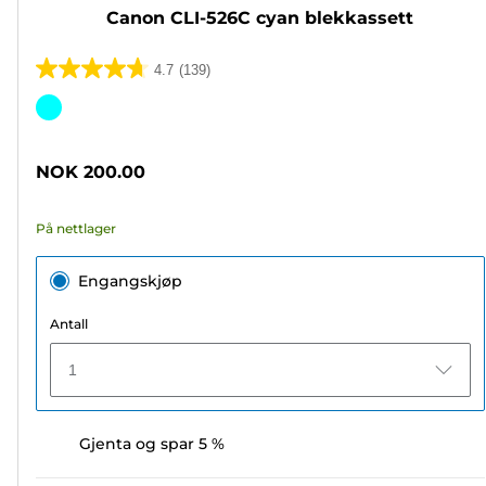
Canon CLI-526C cyan blekkassett
4.7
(139)
4.7
av
Fargekassett
5
stjerner.
NOK 200.00
139
omtaler
På nettlager
Engangskjøp
Antall
1
Gjenta og spar 5 %