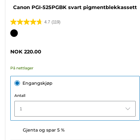
Canon PGI-525PGBK svart pigmentblekkassett
4.7
(119)
4.7
av
Fargekassett
5
stjerner.
NOK 220.00
119
omtaler
På nettlager
Engangskjøp
Antall
1
Gjenta og spar 5 %