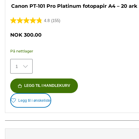
Canon PT-101 Pro Platinum fotopapir A4 – 20 ark
4.8
(155)
4.8
av
NOK 300.00
5
stjerner.
På nettlager
155
omtaler
1
LEGG TIL I HANDLEKURV
Legg til i ønskeliste