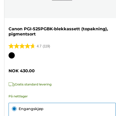
Canon PGI-525PGBK-blekkassett (topakning),
pigmentsort
4.7
(119)
4.7
av
Fargekassett
5
stjerner.
NOK 430.00
119
omtaler
Gratis standard levering
På nettlager
Engangskjøp