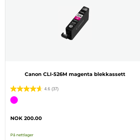
Canon CLI-526M magenta blekkassett
4.6
(37)
4.6
av
Fargekassett
5
stjerner.
NOK 200.00
37
omtaler
På nettlager