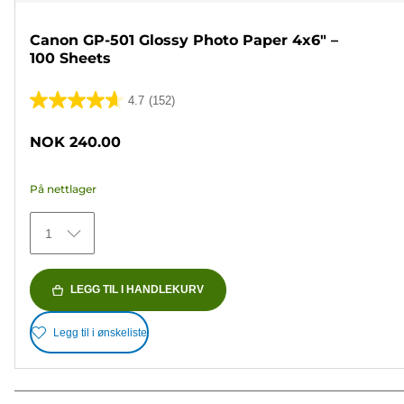
Canon GP-501 Glossy Photo Paper 4x6" –
100 Sheets
4.7
(152)
4.7
av
NOK 240.00
5
stjerner.
På nettlager
152
omtaler
1
LEGG TIL I HANDLEKURV
Legg til i ønskeliste