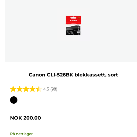
Canon CLI-526BK blekkassett, sort
4.5
(98)
4.5
av
Fargekassett
5
stjerner.
NOK 200.00
98
omtaler
På nettlager