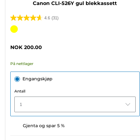
Canon CLI-526Y gul blekkassett
4.6
(31)
4.6
av
Fargekassett
5
stjerner.
NOK 200.00
31
omtaler
På nettlager
Engangskjøp
Antall
1
Gjenta og spar 5 %