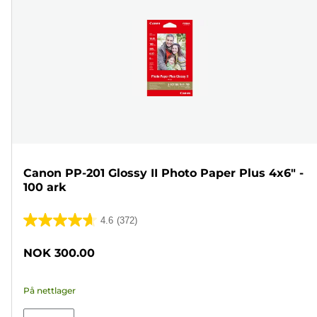
Canon PP-201 Glossy II Photo Paper Plus 4x6" -
100 ark
4.6
(372)
4.6
av
NOK 300.00
5
stjerner.
På nettlager
372
omtaler