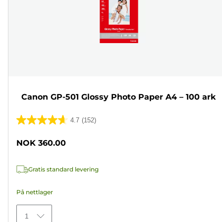
Canon GP-501 Glossy Photo Paper A4 – 100 ark
4.7
(152)
4.7
av
NOK 360.00
5
stjerner.
Gratis standard levering
152
omtaler
På nettlager
1