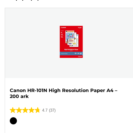
Canon HR-101N High Resolution Paper A4 –
200 ark
4.7
(37)
4.7
av
Fargekassett
5