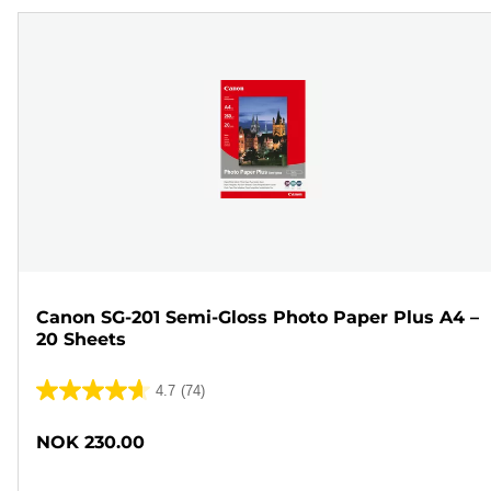
Canon SG-201 Semi-Gloss Photo Paper Plus A4 –
20 Sheets
4.7
(74)
4.7
av
NOK 230.00
5
stjerner.