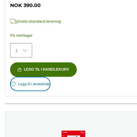
stjerner.
NOK 390.00
37
omtaler
Gratis standard levering
På nettlager
1
LEGG TIL I HANDLEKURV
Legg til i ønskeliste