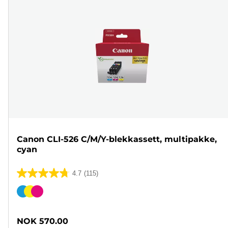
Canon CLI-526 C/M/Y-blekkassett, multipakke,
cyan
4.7
(115)
4.7
av
Fargekassett
5
stjerner.
NOK 570.00
115