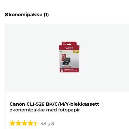
Økonomipakke
(1)
Canon CLI-526 BK/C/M/Y-blekkassett
+
økonomipakke med fotopapir
4.4
(78)
4.4