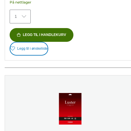
På nettlager
74
omtaler
1
LEGG TIL I HANDLEKURV
Legg til i ønskeliste