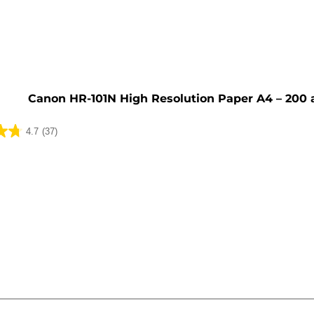
sett
Canon HR-101N High Resolution Paper A4 – 200 
4.7
(37)