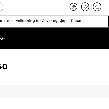
odukter
Veiledning for Gaver og Kjøp
Tilbud
ager
40