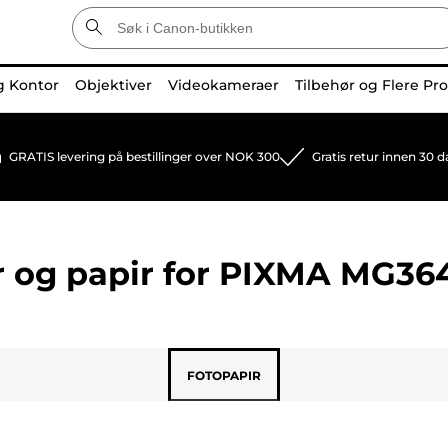
g Kontor
Objektiver
Videokameraer
Tilbehør og Flere Pr
GRATIS levering på bestillinger over NOK 300
Gratis retur innen 30 d
 og papir for
PIXMA MG36
FOTOPAPIR