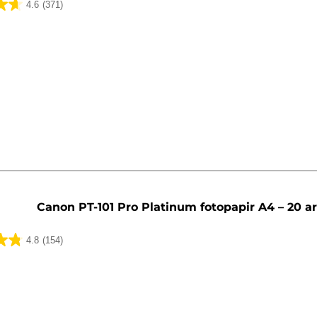
4.6
(371)
Canon PT-101 Pro Platinum fotopapir A4 – 20 a
4.8
(154)