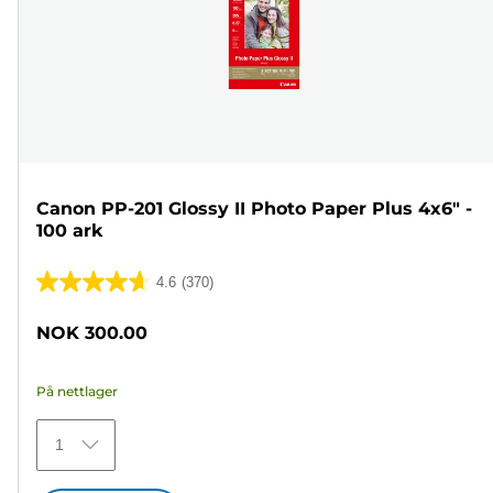
Canon PP-201 Glossy II Photo Paper Plus 4x6" -
100 ark
4.6
(370)
4.6
av
NOK 300.00
5
stjerner.
På nettlager
370
omtaler
1