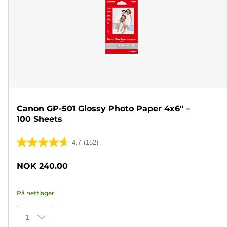
Canon GP-501 Glossy Photo Paper 4x6" –
100 Sheets
4.7
(152)
4.7
av
NOK 240.00
5
stjerner.
På nettlager
152
omtaler
1