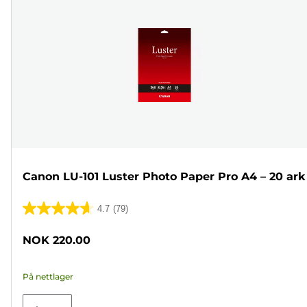
Canon LU-101 Luster Photo Paper Pro A4 – 20 ark
4.7
(79)
4.7
av
NOK 220.00
5
stjerner.
På nettlager
79
omtaler