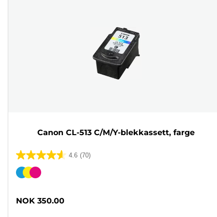
Canon CL-513 C/M/Y-blekkassett, farge
4.6
(70)
4.6
av
Fargekassett
5
stjerner.
NOK 350.00
70