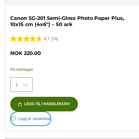
Canon SG-201 Semi-Gloss Photo Paper Plus,
10x15 cm (4x6") – 50 ark
4.7
(74)
4.7
av
NOK 220.00
5
stjerner.
På nettlager
74
omtaler
1
LEGG TIL I HANDLEKURV
Legg til i ønskeliste