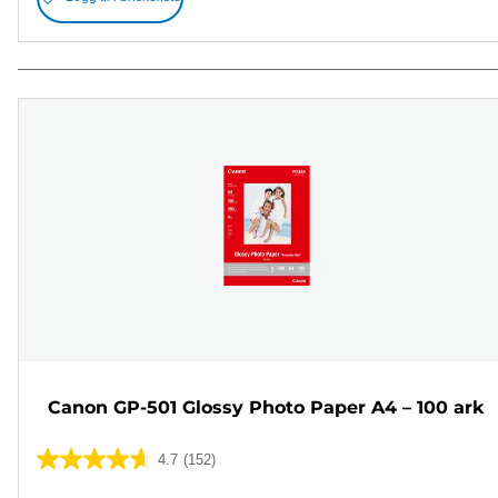
Canon GP-501 Glossy Photo Paper A4 – 100 ark
4.7
(152)
4.7
av