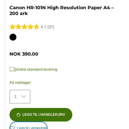
Canon HR-101N High Resolution Paper A4 –
200 ark
4.7
(37)
4.7
av
Fargekassett
5
stjerner.
NOK 390.00
37
omtaler
Gratis standard levering
På nettlager
1
LEGG TIL I HANDLEKURV
Legg til i ønskeliste