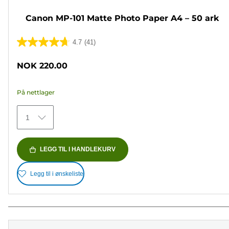
Canon MP-101 Matte Photo Paper A4 – 50 ark
4.7
(41)
4.7
av
NOK 220.00
5
stjerner.
På nettlager
41
omtaler
1
LEGG TIL I HANDLEKURV
Legg til i ønskeliste