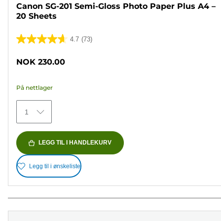
Canon SG-201 Semi-Gloss Photo Paper Plus A4 –
20 Sheets
4.7
(73)
4.7
av
NOK 230.00
5
stjerner.
På nettlager
73
omtaler
1
LEGG TIL I HANDLEKURV
Legg til i ønskeliste