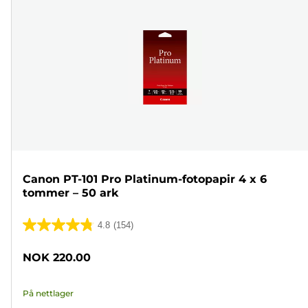
Canon PT-101 Pro Platinum-fotopapir 4 x 6
tommer – 50 ark
4.8
(154)
4.8
av
NOK 220.00
5
stjerner.
På nettlager
154