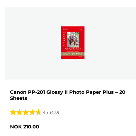
Canon PP-201 Glossy II Photo Paper Plus – 20
Sheets
4.7
(480)
4.7
av
NOK 210.00
5