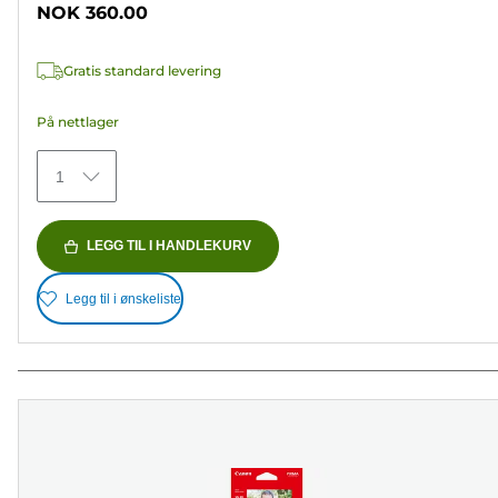
NOK 360.00
5
stjerner.
Gratis standard levering
152
omtaler
På nettlager
1
LEGG TIL I HANDLEKURV
Legg til i ønskeliste