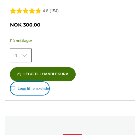
4.8
(154)
4.8
av
NOK 300.00
5
stjerner.
På nettlager
154
omtaler
1
LEGG TIL I HANDLEKURV
Legg til i ønskeliste