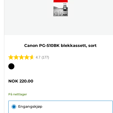
Canon PG-510BK blekkassett, sort
4.7
(177)
4.7
av
Fargekassett
5
stjerner.
NOK 220.00
177
omtaler
På nettlager
Engangskjøp