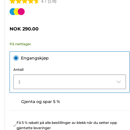
4.7
(178)
4.7
av
Fargekassett
5
stjerner.
NOK 290.00
178
omtaler
På nettlager
Engangskjøp
Antall
1
Gjenta og spar 5 %
Få 5 % rabatt på alle bestillinger av blekk når du setter opp
gjentatte leveringer