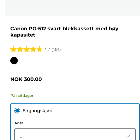
Canon PG-512 svart blekkassett med høy
kapasitet
4.7
(104)
4.7
av
Fargekassett
5
stjerner.
NOK 300.00
104
omtaler
På nettlager
Engangskjøp
Antall
1