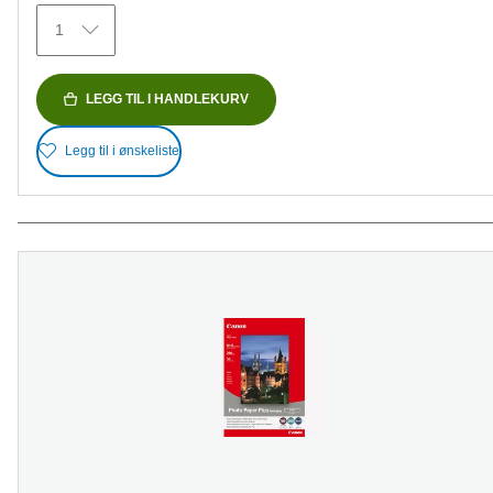
omtaler
1
LEGG TIL I HANDLEKURV
Legg til i ønskeliste