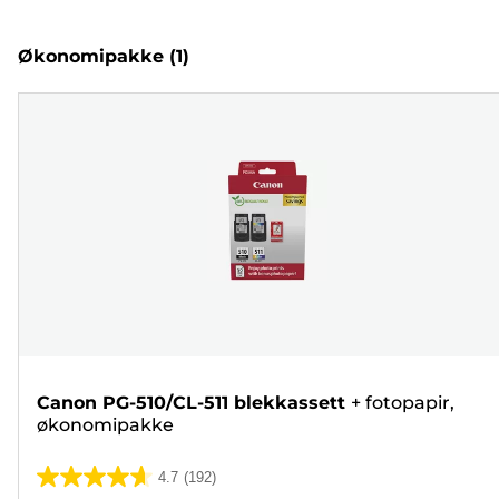
Økonomipakke
(1)
Canon PG-510/CL-511 blekkassett
+
fotopapir,
økonomipakke
4.7
(192)
4.7