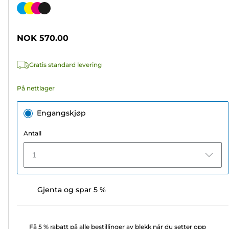
av
Fargekassett
5
stjerner.
NOK 570.00
192
omtaler
Gratis standard levering
På nettlager
Engangskjøp
Antall
1
Gjenta og spar 5 %
Få 5 % rabatt på alle bestillinger av blekk når du setter opp