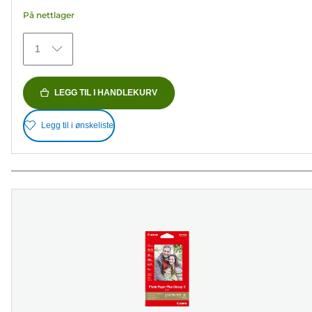
stjerner.
På nettlager
480
omtaler
1
LEGG TIL I HANDLEKURV
Legg til i ønskeliste