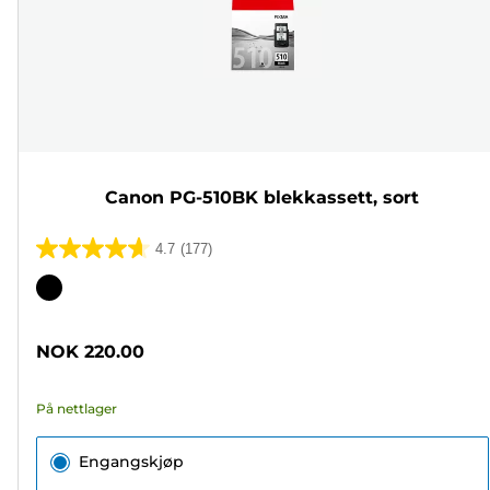
Canon PG-510BK blekkassett, sort
4.7
(177)
4.7
av
Fargekassett
5
stjerner.
NOK 220.00
177
omtaler
På nettlager
Engangskjøp