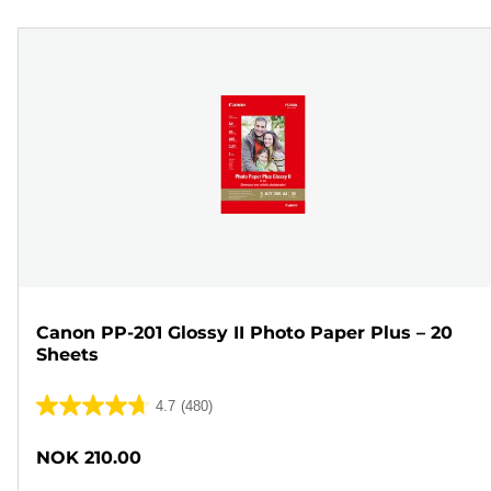
Canon PP-201 Glossy II Photo Paper Plus – 20
Sheets
4.7
(480)
4.7
av
NOK 210.00
5