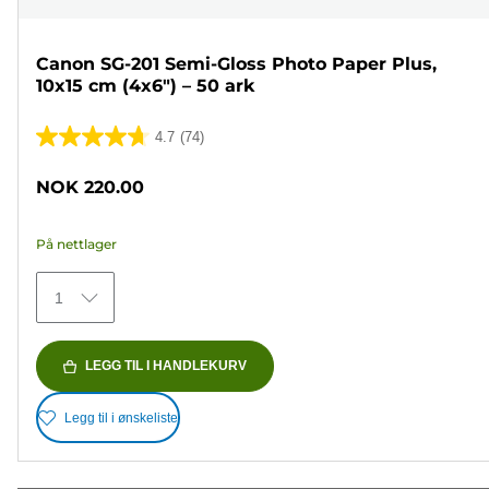
Canon SG-201 Semi-Gloss Photo Paper Plus,
10x15 cm (4x6") – 50 ark
4.7
(74)
4.7
av
NOK 220.00
5
stjerner.
På nettlager
74
omtaler
1
LEGG TIL I HANDLEKURV
Legg til i ønskeliste