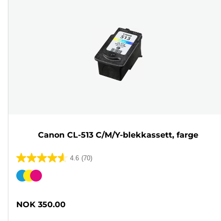
Canon CL-513 C/M/Y-blekkassett, farge
4.6
(70)
4.6
av
Fargekassett
5
stjerner.
NOK 350.00
70