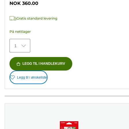
NOK 360.00
5
stjerner.
Gratis standard levering
152
omtaler
På nettlager
1
LEGG TIL I HANDLEKURV
Legg til i ønskeliste