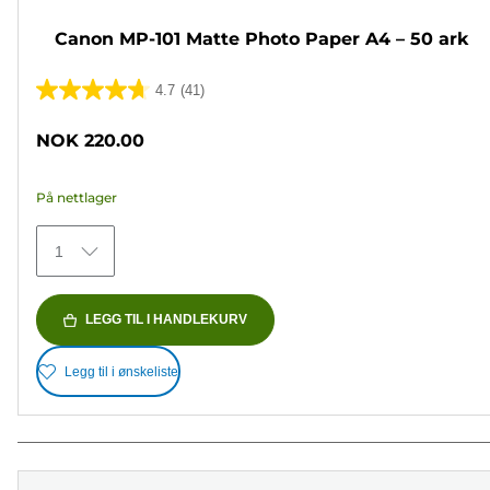
Canon MP-101 Matte Photo Paper A4 – 50 ark
4.7
(41)
4.7
av
NOK 220.00
5
stjerner.
På nettlager
41
omtaler
1
LEGG TIL I HANDLEKURV
Legg til i ønskeliste