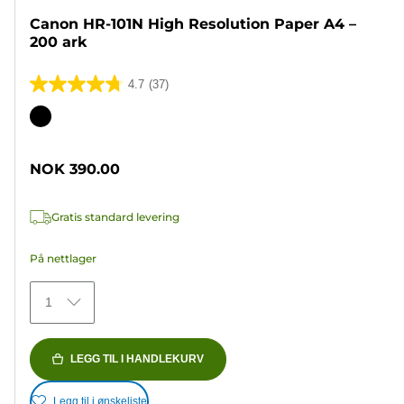
Canon HR-101N High Resolution Paper A4 –
200 ark
4.7
(37)
4.7
av
Fargekassett
5
stjerner.
NOK 390.00
37
omtaler
Gratis standard levering
På nettlager
1
LEGG TIL I HANDLEKURV
Legg til i ønskeliste