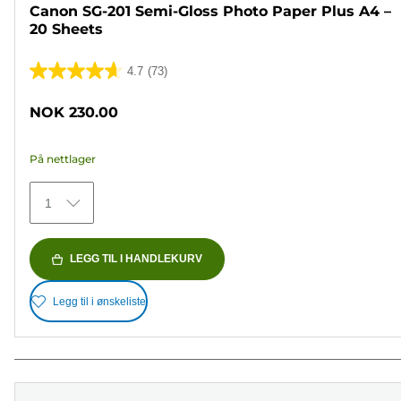
Canon SG-201 Semi-Gloss Photo Paper Plus A4 –
20 Sheets
4.7
(73)
4.7
av
NOK 230.00
5
stjerner.
På nettlager
73
omtaler
1
LEGG TIL I HANDLEKURV
Legg til i ønskeliste