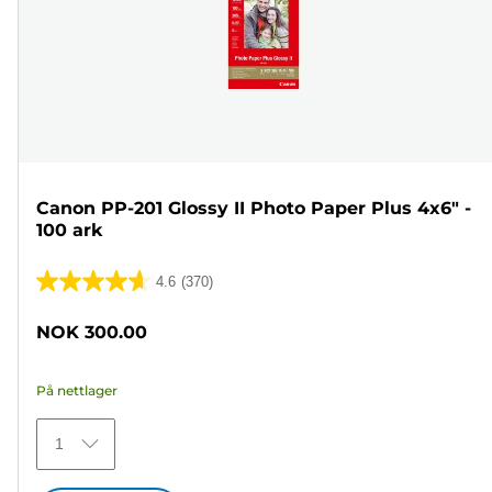
Canon PP-201 Glossy II Photo Paper Plus 4x6" -
100 ark
4.6
(370)
4.6
av
NOK 300.00
5
stjerner.
På nettlager
370
omtaler
1