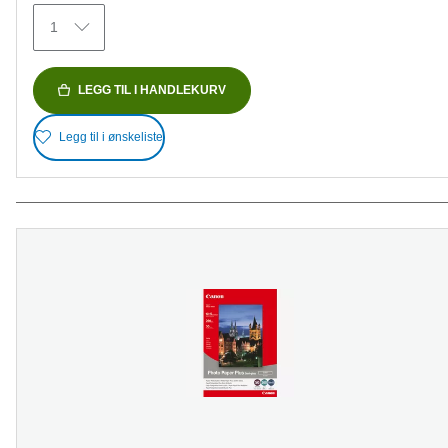
omtaler
1
LEGG TIL I HANDLEKURV
Legg til i ønskeliste