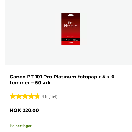
Canon PT-101 Pro Platinum-fotopapir 4 x 6
tommer – 50 ark
4.8
(154)
4.8
av
NOK 220.00
5
stjerner.
På nettlager
154