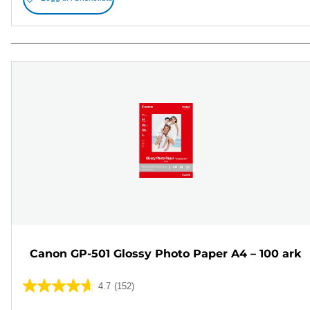
Canon GP-501 Glossy Photo Paper A4 – 100 ark
4.7
(152)
4.7
av