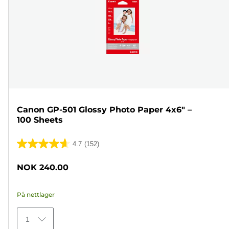
Canon GP-501 Glossy Photo Paper 4x6" –
100 Sheets
4.7
(152)
4.7
av
NOK 240.00
5
stjerner.
På nettlager
152
omtaler
1