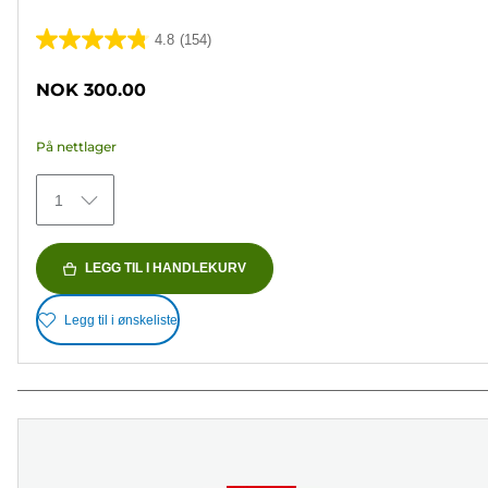
4.8
(154)
4.8
av
NOK 300.00
5
stjerner.
På nettlager
154
omtaler
1
LEGG TIL I HANDLEKURV
Legg til i ønskeliste