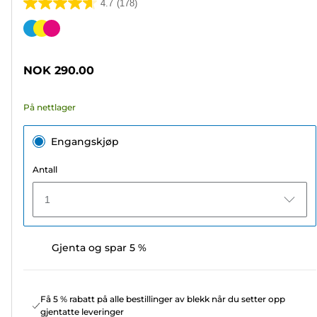
4.7
(178)
4.7
av
Fargekassett
5
stjerner.
NOK 290.00
178
omtaler
På nettlager
Engangskjøp
Antall
1
Gjenta og spar 5 %
Få 5 % rabatt på alle bestillinger av blekk når du setter opp
gjentatte leveringer