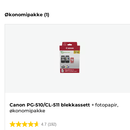
Økonomipakke
(1)
Canon PG-510/CL-511 blekkassett
+
fotopapir,
økonomipakke
4.7
(192)
4.7