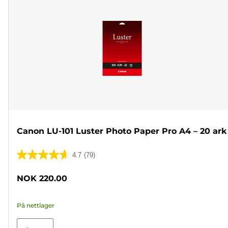
Canon LU-101 Luster Photo Paper Pro A4 – 20 ark
4.7
(79)
4.7
av
NOK 220.00
5
stjerner.
På nettlager
79
omtaler