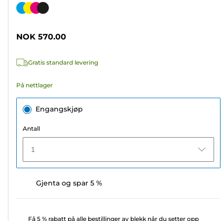
av
Fargekassett
5
stjerner.
NOK 570.00
192
omtaler
Gratis standard levering
På nettlager
Engangskjøp
Antall
1
Gjenta og spar 5 %
Få 5 % rabatt på alle bestillinger av blekk når du setter opp