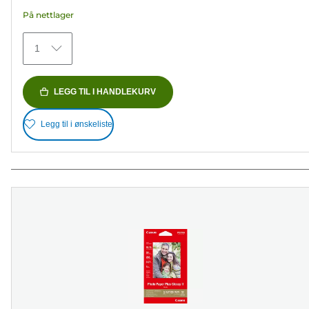
stjerner.
På nettlager
480
omtaler
1
LEGG TIL I HANDLEKURV
Legg til i ønskeliste