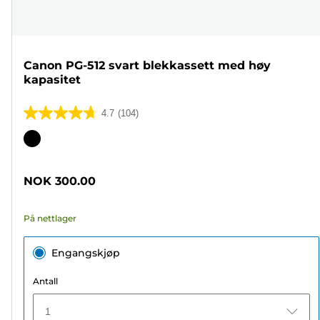
Canon PG-512 svart blekkassett med høy
kapasitet
4.7
(104)
4.7
av
Fargekassett
5
stjerner.
NOK 300.00
104
omtaler
På nettlager
Engangskjøp
Antall
1