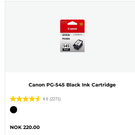
Canon PG-545 Black Ink Cartridge
4.6
(2271)
4.6
av
Fargekassett
5
stjerner.
NOK 220.00
2271