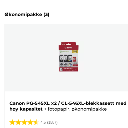
Økonomipakke
(3)
Canon PG-545XL x2 / CL-546XL-blekkassett med
høy kapasitet
+
fotopapir, økonomipakke
4.5
(1587)
4.5