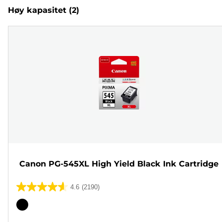
Høy kapasitet
(2)
Canon PG-545XL High Yield Black Ink Cartridge
4.6
(2190)
4.6
av
Fargekassett
5