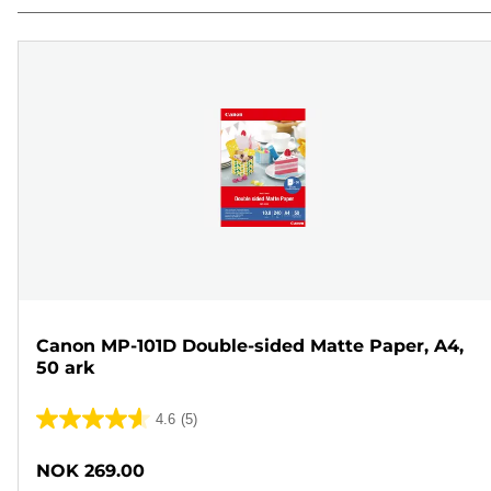
Canon MP-101D Double-sided Matte Paper, A4,
50 ark
4.6
(5)
4.6
av
NOK 269.00
5