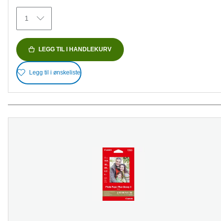
omtaler
1
LEGG TIL I HANDLEKURV
Legg til i ønskeliste