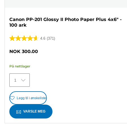
Canon PP-201 Glossy II Photo Paper Plus 4x6" -
100 ark
4.6
(371)
4.6
av
NOK 300.00
5
stjerner.
På nettlager
371
omtaler
1
Legg til i ønskeliste
VARSLE MEG