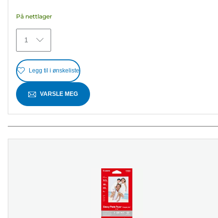
stjerner.
På nettlager
5
omtaler
1
Legg til i ønskeliste
VARSLE MEG