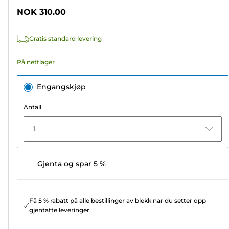
stjerner.
NOK 310.00
2190
omtaler
Gratis standard levering
På nettlager
Engangskjøp
Antall
1
Gjenta og spar 5 %
Få 5 % rabatt på alle bestillinger av blekk når du setter opp
gjentatte leveringer