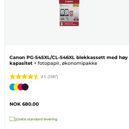
Canon PG-545XL/CL-546XL blekkassett med høy
kapasitet
+
fotopapir, økonomipakke
4.5
(1587)
4.5
av
Fargekassett
5
stjerner.
NOK 680.00
1587
omtaler
Gratis standard levering