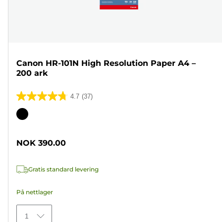
Canon HR-101N High Resolution Paper A4 –
200 ark
4.7
(37)
4.7
av
Fargekassett
5
stjerner.
NOK 390.00
37
omtaler
Gratis standard levering
På nettlager
1