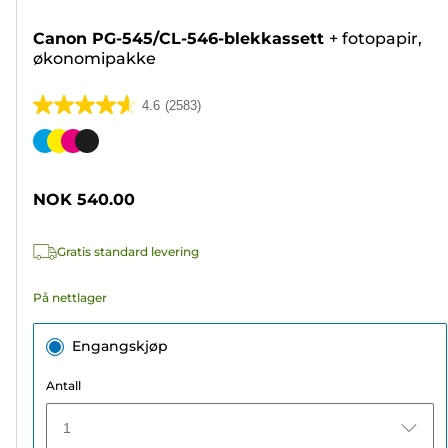
Canon PG-545/CL-546-blekkassett
+
fotopapir,
økonomipakke
4.6
(2583)
4.6
av
Fargekassett
5
stjerner.
NOK 540.00
2583
omtaler
Gratis standard levering
På nettlager
Engangskjøp
Antall
1