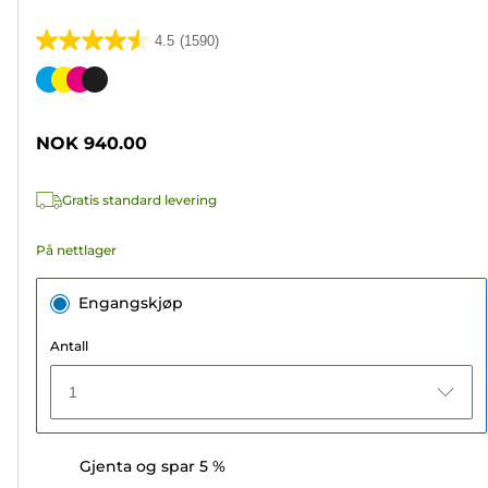
4.5
(1590)
4.5
av
Fargekassett
5
stjerner.
NOK 940.00
1590
omtaler
Gratis standard levering
På nettlager
Engangskjøp
Antall
1
Gjenta og spar 5 %