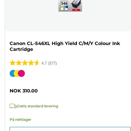
Canon CL-546XL High Yield C/M/Y Colour Ink
Cartridge
4.7
(577)
4.7
av
Fargekassett
5
stjerner.
NOK 310.00
577
omtaler
Gratis standard levering
På nettlager