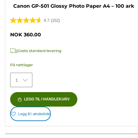
Canon GP-501 Glossy Photo Paper A4 – 100 ark
4.7
(152)
4.7
av
NOK 360.00
5
stjerner.
Gratis standard levering
152
omtaler
På nettlager
1
LEGG TIL I HANDLEKURV
Legg til i ønskeliste