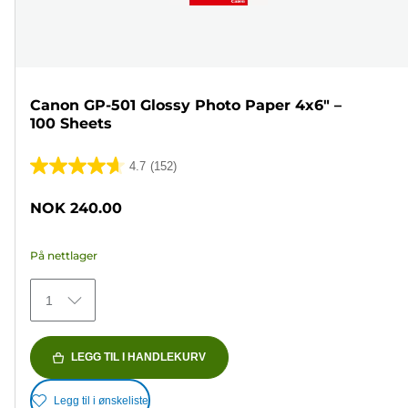
Canon GP-501 Glossy Photo Paper 4x6" –
100 Sheets
4.7
(152)
4.7
av
NOK 240.00
5
stjerner.
På nettlager
152
omtaler
1
LEGG TIL I HANDLEKURV
Legg til i ønskeliste