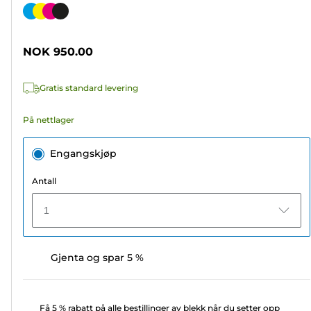
av
Fargekassett
5
stjerner.
NOK 950.00
1587
omtaler
Gratis standard levering
På nettlager
Engangskjøp
Antall
1
Gjenta og spar 5 %
Få 5 % rabatt på alle bestillinger av blekk når du setter opp