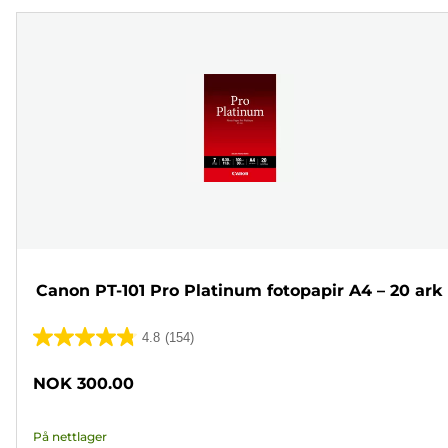
Canon PT-101 Pro Platinum fotopapir A4 – 20 ark
4.8
(154)
4.8
av
NOK 300.00
5
stjerner.
På nettlager
154