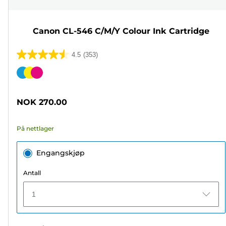
Canon CL-546 C/M/Y Colour Ink Cartridge
4.5
(353)
4.5
av
Fargekassett
5
stjerner.
NOK 270.00
353
omtaler
På nettlager
Engangskjøp
Antall
1