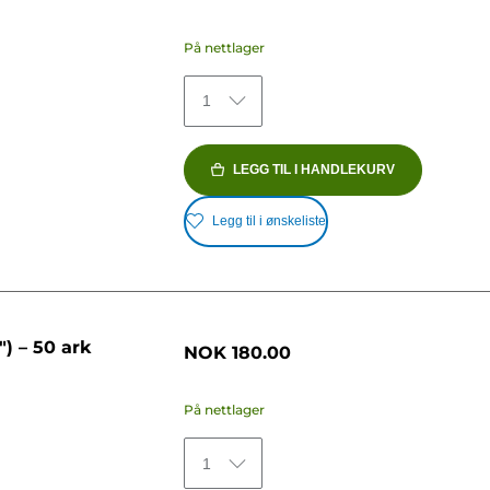
På nettlager
1
LEGG TIL I HANDLEKURV
Legg til i ønskeliste
) – 50 ark
NOK 180.00
På nettlager
1