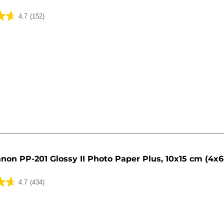
4.7
(152)
non PP-201 Glossy II Photo Paper Plus, 10x15 cm (4x6"
4.7
(434)