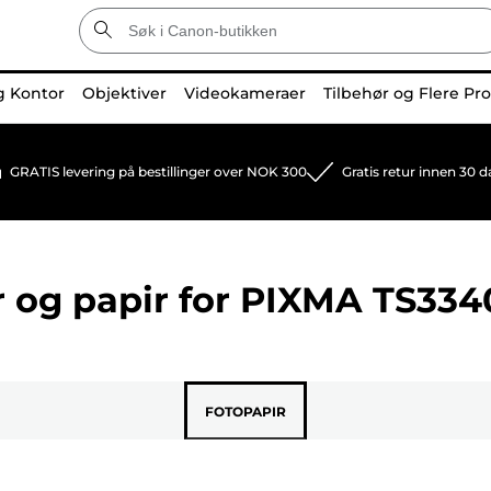
g Kontor
Objektiver
Videokameraer
Tilbehør og Flere Pr
GRATIS levering på bestillinger over NOK 300
Gratis retur innen 30 d
 og papir for
PIXMA TS334
FOTOPAPIR