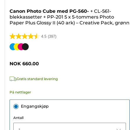
Canon Photo Cube med PG-560-
+
CL-561-
blekkassetter
+
PP-201 5 x 5-tommers Photo
Paper Plus Glossy II (40 ark) – Creative Pack, grønn
4.5
(397)
4.5
av
Fargekassett
5
stjerner.
NOK 660.00
397
omtaler
Gratis standard levering
På nettlager
Engangskjøp
Antall