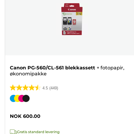
Canon PG-560/CL-561 blekkassett
+
fotopapir,
økonomipakke
4.5
(449)
4.5
av
Fargekassett
5
stjerner.
NOK 600.00
449
omtaler
Gratis standard levering