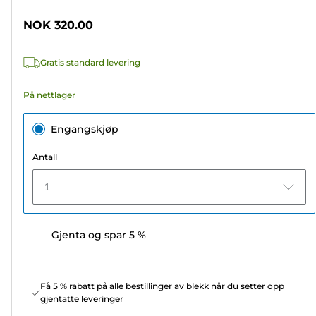
5
stjerner.
NOK 320.00
163
omtaler
Gratis standard levering
På nettlager
Engangskjøp
Antall
1
Gjenta og spar 5 %
Få 5 % rabatt på alle bestillinger av blekk når du setter opp
gjentatte leveringer