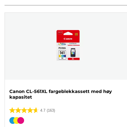
Canon CL-561XL fargeblekkassett med høy
kapasitet
4.7
(163)
4.7
av
Fargekassett