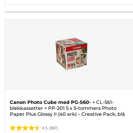
Canon Photo Cube med PG-560-
+
CL-561-
blekkassetter
+
PP-201 5 x 5-tommers Photo
Paper Plus Glossy II (40 ark) – Creative Pack, blå
4.5
(397)
4.5