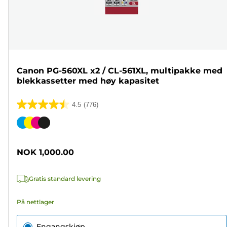
Canon PG-560XL x2 / CL-561XL, multipakke med
blekkassetter med høy kapasitet
4.5
(776)
4.5
av
Fargekassett
5
stjerner.
NOK 1,000.00
776
omtaler
Gratis standard levering
På nettlager
Engangskjøp