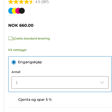
4.5
(397)
4.5
av
Fargekassett
5
stjerner.
NOK 660.00
397
omtaler
Gratis standard levering
På nettlager
Engangskjøp
Antall
1
Gjenta og spar 5 %