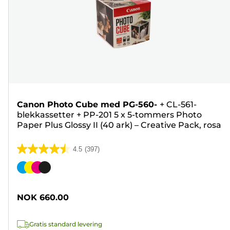
Canon Photo Cube med PG-560-
+
CL-561-
blekkassetter
+
PP-201 5 x 5-tommers Photo
Paper Plus Glossy II (40 ark) – Creative Pack, rosa
4.5
(397)
4.5
av
Fargekassett
5
stjerner.
NOK 660.00
397
omtaler
Gratis standard levering