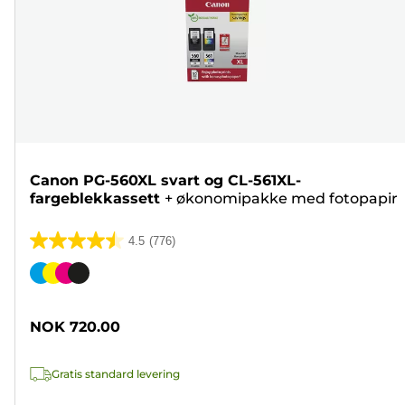
Canon PG-560XL svart og CL-561XL-
fargeblekkassett
+
økonomipakke med fotopapir
4.5
(776)
4.5
av
Fargekassett
5
stjerner.
NOK 720.00
776
omtaler
Gratis standard levering