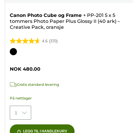
Canon Photo Cube og Frame
+
PP-201 5 x 5
tommers Photo Paper Plus Glossy II (40 ark) –
Creative Pack, oransje
4.6
(370)
4.6
av
Fargekassett
5
stjerner.
NOK 480.00
370
omtaler
Gratis standard levering
På nettlager
1
LEGG TIL I HANDLEKURV