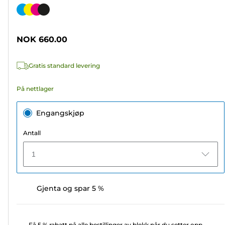
av
Fargekassett
5
stjerner.
NOK 660.00
397
omtaler
Gratis standard levering
På nettlager
Engangskjøp
Antall
1
Gjenta og spar 5 %
Få 5 % rabatt på alle bestillinger av blekk når du setter opp