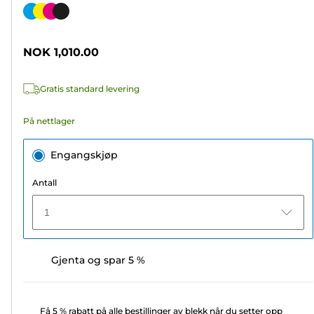
av
Fargekassett
5
stjerner.
NOK 1,010.00
776
omtaler
Gratis standard levering
På nettlager
Engangskjøp
Antall
1
Gjenta og spar 5 %
Få 5 % rabatt på alle bestillinger av blekk når du setter opp