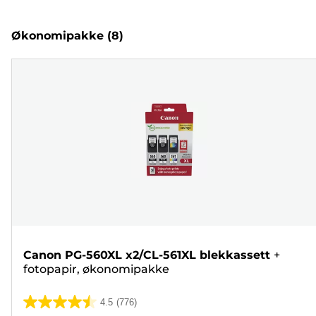
Økonomipakke
(8)
Canon PG-560XL x2/CL-561XL blekkassett
+
fotopapir, økonomipakke
4.5
(776)
4.5