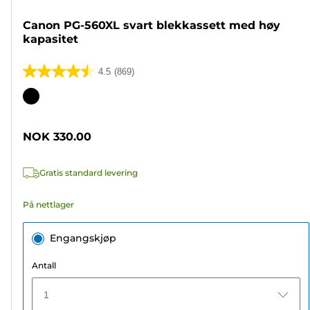
Canon PG-560XL svart blekkassett med høy
kapasitet
4.5
(869)
4.5
av
Fargekassett
5
stjerner.
NOK 330.00
869
omtaler
Gratis standard levering
På nettlager
Engangskjøp
Antall
1