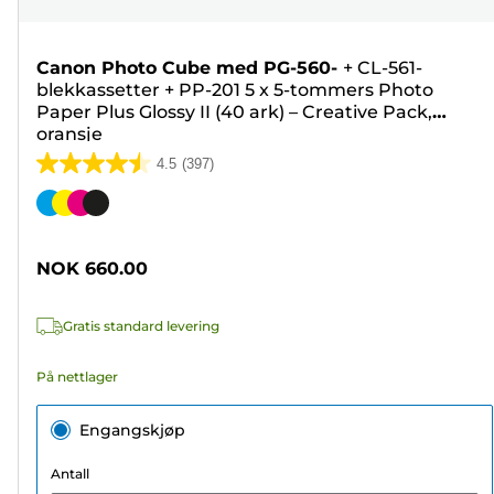
Canon Photo Cube med PG-560-
+
CL-561-
blekkassetter
+
PP-201 5 x 5-tommers Photo
Paper Plus Glossy II (40 ark) – Creative Pack,
oransje
4.5
(397)
4.5
av
Fargekassett
5
stjerner.
NOK 660.00
397
omtaler
Gratis standard levering
På nettlager
Engangskjøp
Antall