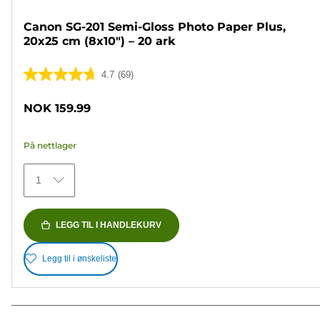
Canon SG-201 Semi-Gloss Photo Paper Plus,
20x25 cm (8x10") – 20 ark
4.7
(69)
4.7
av
NOK 159.99
5
stjerner.
På nettlager
69
omtaler
1
LEGG TIL I HANDLEKURV
Legg til i ønskeliste