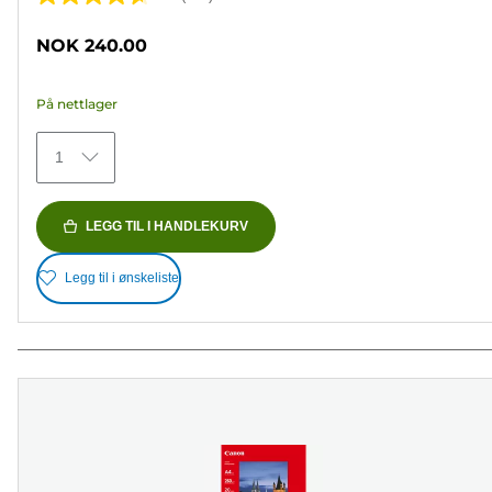
4.7
av
NOK 240.00
5
stjerner.
På nettlager
152
omtaler
1
LEGG TIL I HANDLEKURV
Legg til i ønskeliste