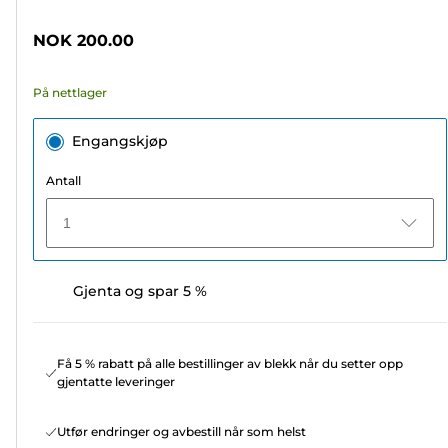
5
stjerner.
NOK 200.00
28
omtaler
På nettlager
Engangskjøp
Antall
1
Gjenta og spar 5 %
Få 5 % rabatt på alle bestillinger av blekk når du setter opp
gjentatte leveringer
Utfør endringer og avbestill når som helst