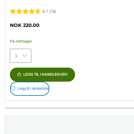
4.7
(74)
4.7
av
NOK 220.00
5
stjerner.
På nettlager
74
omtaler
1
LEGG TIL I HANDLEKURV
Legg til i ønskeliste