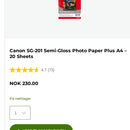
Canon SG-201 Semi-Gloss Photo Paper Plus A4 –
20 Sheets
4.7
(73)
4.7
av
NOK 230.00
5
stjerner.
På nettlager
73
omtaler
1