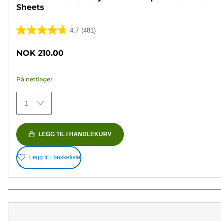
Sheets
4.7
(481)
4.7
av
NOK 210.00
5
stjerner.
På nettlager
481
omtaler
1
LEGG TIL I HANDLEKURV
Legg til i ønskeliste