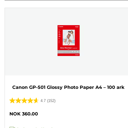
Canon GP-501 Glossy Photo Paper A4 – 100 ark
4.7
(152)
4.7
av
NOK 360.00
5
stjerner.