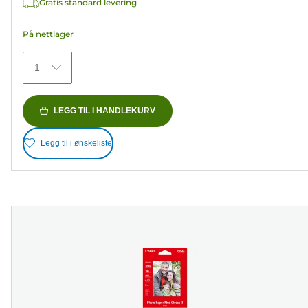
Gratis standard levering
152
omtaler
På nettlager
1
LEGG TIL I HANDLEKURV
Legg til i ønskeliste