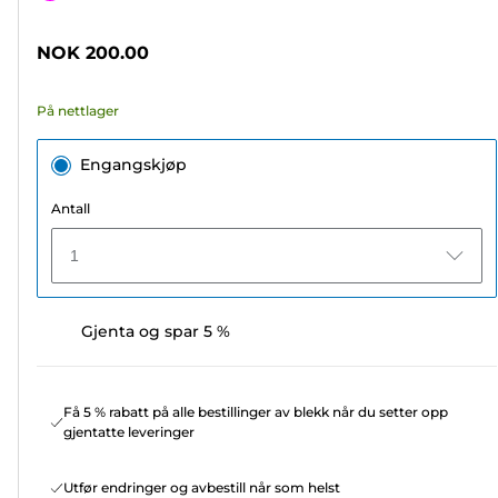
5
stjerner.
NOK 200.00
8
omtaler
På nettlager
Engangskjøp
Antall
1
Gjenta og spar 5 %
Få 5 % rabatt på alle bestillinger av blekk når du setter opp
gjentatte leveringer
Utfør endringer og avbestill når som helst