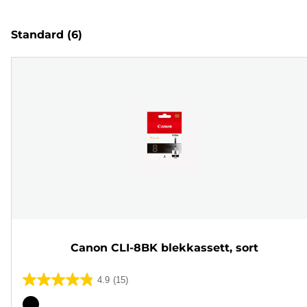
Standard
(6)
Canon CLI-8BK blekkassett, sort
4.9
(15)
4.9
av
Fargekassett