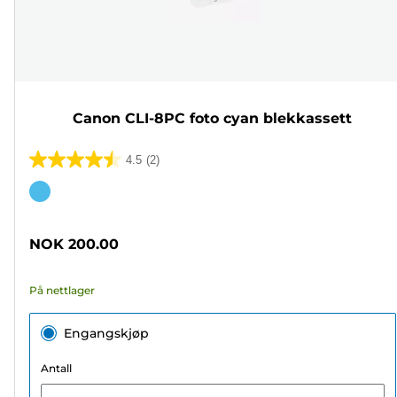
Canon CLI-8PC foto cyan blekkassett
4.5
(2)
4.5
av
Fargekassett
5
stjerner.
NOK 200.00
2
omtaler
På nettlager
Engangskjøp
Antall