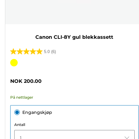
Canon CLI-8Y gul blekkassett
5.0
(6)
5.0
av
Fargekassett
5
stjerner.
NOK 200.00
6
omtaler
På nettlager
Engangskjøp
Antall
1