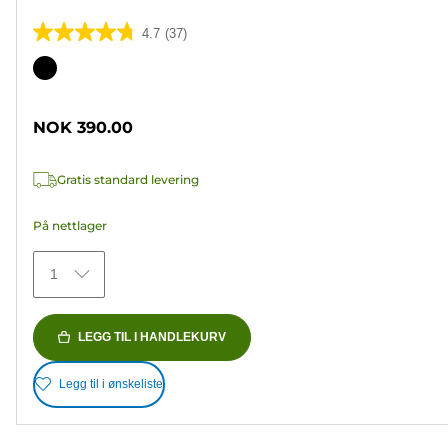
4.7
(37)
4.7
av
Fargekassett
5
stjerner.
NOK 390.00
37
omtaler
Gratis standard levering
På nettlager
1
LEGG TIL I HANDLEKURV
Legg til i ønskeliste