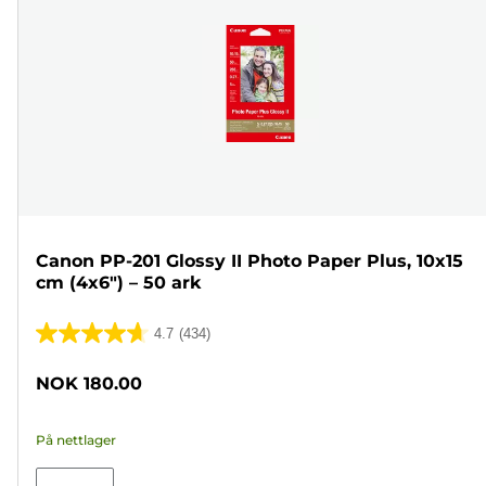
Canon PP-201 Glossy II Photo Paper Plus, 10x15
cm (4x6") – 50 ark
4.7
(434)
4.7
av
NOK 180.00
5
stjerner.
På nettlager
434
omtaler