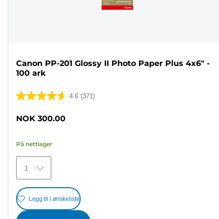
Canon PP-201 Glossy II Photo Paper Plus 4x6" -
100 ark
4.6
(371)
4.6
av
NOK 300.00
5
stjerner.
På nettlager
371
omtaler
1
Legg til i ønskeliste