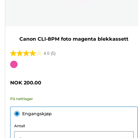
Canon CLI-8PM foto magenta blekkassett
4.0
(5)
4.0
av
Fargekassett
5
stjerner.
NOK 200.00
5
omtaler
På nettlager
Engangskjøp
Antall