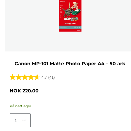
Canon MP-101 Matte Photo Paper A4 – 50 ark
4.7
(41)
4.7
av
NOK 220.00
5
stjerner.
På nettlager
41
omtaler
1