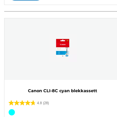
Canon CLI-8C cyan blekkassett
4.8
(28)
4.8
av
Fargekassett