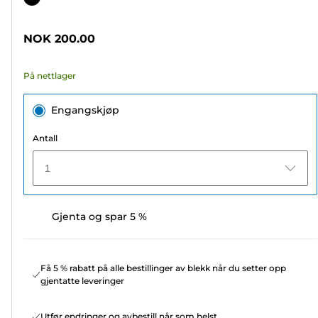
5
stjerner.
NOK 200.00
15
omtaler
På nettlager
Engangskjøp
Antall
1
Gjenta og spar 5 %
Få 5 % rabatt på alle bestillinger av blekk når du setter opp
gjentatte leveringer
Utfør endringer og avbestill når som helst