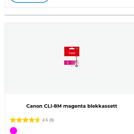
Canon CLI-8M magenta blekkassett
4.6
(8)
4.6
av
Fargekassett