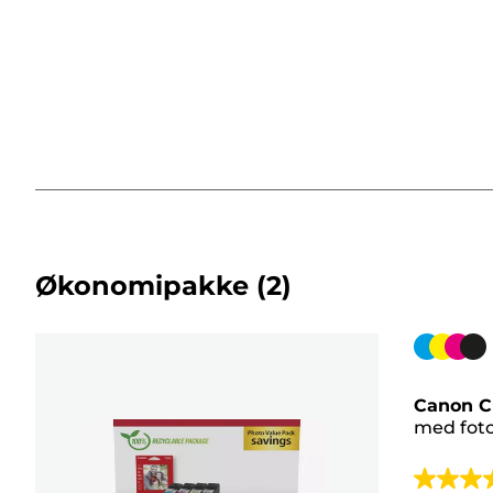
Økonomipakke
(2)
Fargekas
Canon C
med fot
4.1