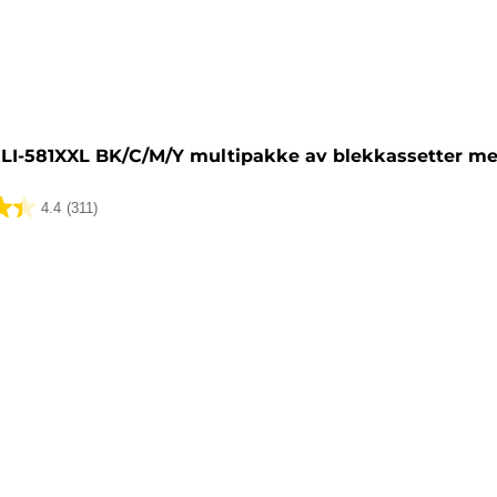
sett
LI-581XXL BK/C/M/Y multipakke av blekkassetter me
4.4
(311)