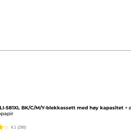
sett
LI-581XL BK/C/M/Y-blekkassett med høy kapasitet
+
opapir
4.1
(290)