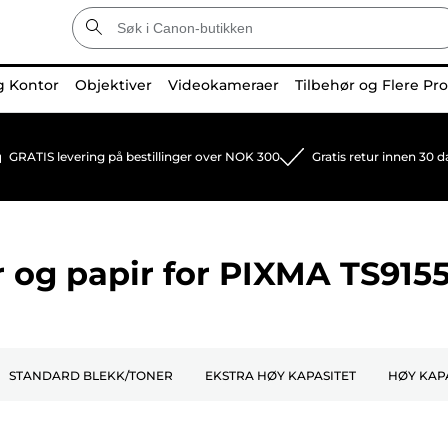
g Kontor
Objektiver
Videokameraer
Tilbehør og Flere Pr
GRATIS levering på bestillinger over NOK 300
Gratis retur innen 30 d
 og papir for
PIXMA TS915
STANDARD BLEKK/TONER
EKSTRA HØY KAPASITET
HØY KAP