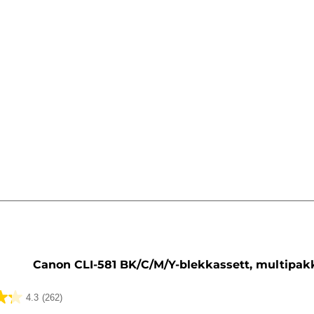
sett
Canon CLI-581 BK/C/M/Y-blekkassett, multipak
4.3
(262)