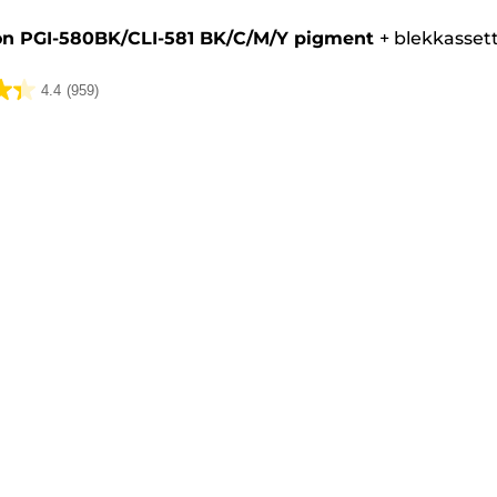
n PGI-580BK/CLI-581 BK/C/M/Y pigment
+
blekkasset
4.4
(959)