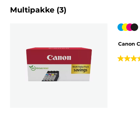
Multipakke
(3)
Fargekas
Canon C
4.4
av
5
stjerner.
311
omtaler