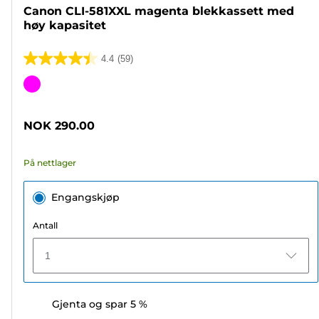
Canon CLI-581XXL magenta blekkassett med
høy kapasitet
4.4
(59)
4.4
av
Fargekassett
5
stjerner.
NOK 290.00
59
omtaler
På nettlager
Engangskjøp
Antall
1
Gjenta og spar 5 %