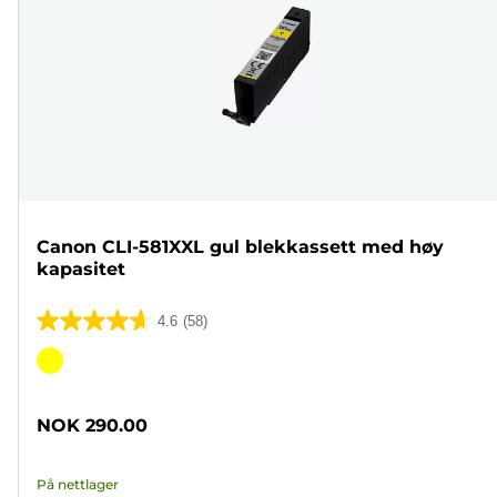
Canon CLI-581XXL gul blekkassett med høy
kapasitet
4.6
(58)
4.6
av
Fargekassett
5
stjerner.
NOK 290.00
58
omtaler
På nettlager