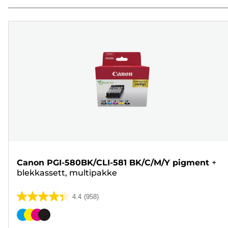
Canon PGI-580BK/CLI-581 BK/C/M/Y pigment
+
blekkassett, multipakke
4.4
(958)
4.4
av
Fargekassett
5