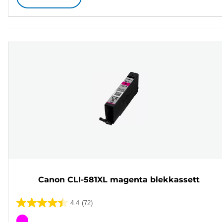
Canon CLI-581XL magenta blekkassett
4.4
(72)
4.4
av
Fargekassett