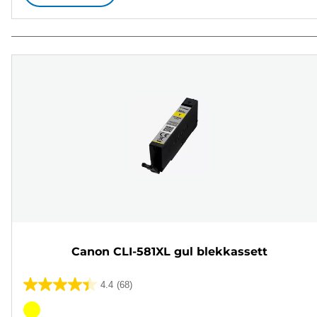
Canon CLI-581XL gul blekkassett
4.4
(68)
4.4
av
Fargekassett