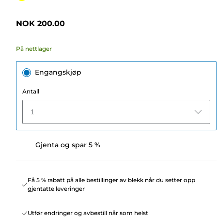
5
stjerner.
NOK 200.00
68
omtaler
På nettlager
Engangskjøp
Antall
1
Gjenta og spar 5 %
Få 5 % rabatt på alle bestillinger av blekk når du setter opp
gjentatte leveringer
Utfør endringer og avbestill når som helst