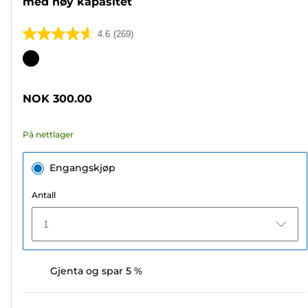
med høy kapasitet
4.6
(269)
4.6
av
Fargekassett
5
stjerner.
NOK 300.00
269
omtaler
På nettlager
Engangskjøp
Antall
1
Gjenta og spar 5 %