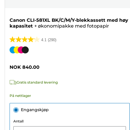
Canon CLI-581XL BK/C/M/Y-blekkassett med høy
kapasitet
+
økonomipakke med fotopapir
4.1
(290)
4.1
av
Fargekassett
5
stjerner.
NOK 840.00
290
omtaler
Gratis standard levering
På nettlager
Engangskjøp
Antall