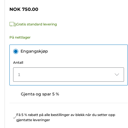
stjerner.
NOK 750.00
958
omtaler
Gratis standard levering
På nettlager
Engangskjøp
Antall
1
Gjenta og spar 5 %
Få 5 % rabatt på alle bestillinger av blekk når du setter opp
gjentatte leveringer