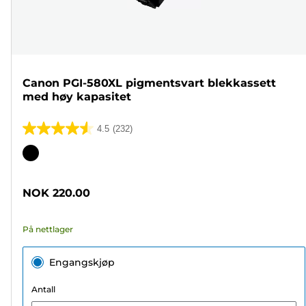
Canon PGI-580XL pigmentsvart blekkassett
med høy kapasitet
4.5
(232)
4.5
av
Fargekassett
5
stjerner.
NOK 220.00
232
omtaler
På nettlager
Engangskjøp
Antall