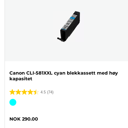
Canon CLI-581XXL cyan blekkassett med høy
kapasitet
4.5
(74)
4.5
av
Fargekassett
5
stjerner.
NOK 290.00
74