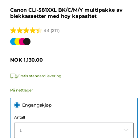
Canon CLI-581XXL BK/C/M/Y multipakke av
blekkassetter med høy kapasitet
4.4
(311)
4.4
av
Fargekassett
5
stjerner.
NOK 1,130.00
311
omtaler
Gratis standard levering
På nettlager
Engangskjøp
Antall
1