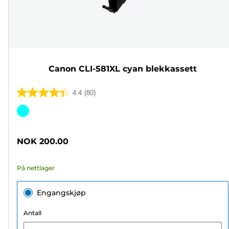
Canon CLI-581XL cyan blekkassett
4.4
(80)
4.4
av
Fargekassett
5
stjerner.
NOK 200.00
80
omtaler
På nettlager
Engangskjøp
Antall