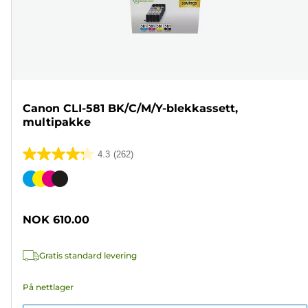
Canon CLI-581 BK/C/M/Y-blekkassett,
multipakke
4.3
(262)
4.3
av
Fargekassett
5
stjerner.
NOK 610.00
262
omtaler
Gratis standard levering
På nettlager