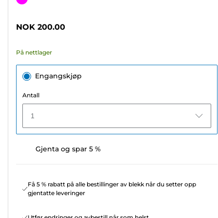
5
stjerner.
NOK 200.00
72
omtaler
På nettlager
Engangskjøp
Antall
1
Gjenta og spar 5 %
Få 5 % rabatt på alle bestillinger av blekk når du setter opp
gjentatte leveringer
Utfør endringer og avbestill når som helst