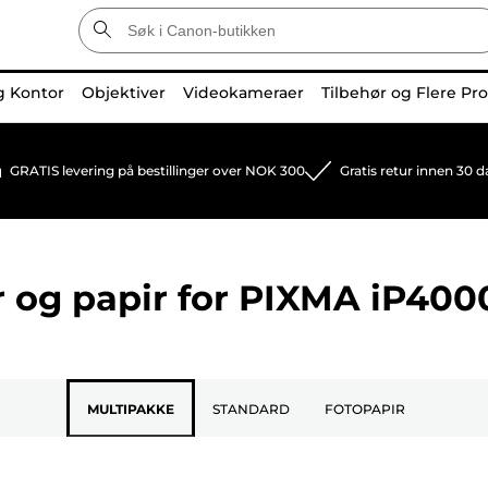
g Kontor
Objektiver
Videokameraer
Tilbehør og Flere Pr
GRATIS levering på bestillinger over NOK 300
Gratis retur innen 30 d
 og papir for
PIXMA iP400
MULTIPAKKE
STANDARD
FOTOPAPIR