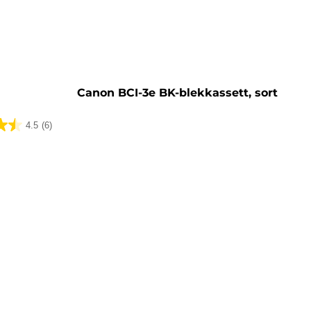
sett
Canon BCI-3e BK-blekkassett, sort
4.5
(6)