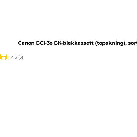
sett
Canon BCI-3e BK-blekkassett (topakning), sor
4.5
(6)