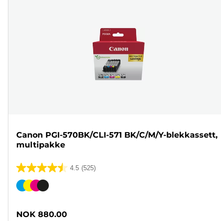
Canon PGI-570BK/CLI-571 BK/C/M/Y-blekkassett,
multipakke
4.5
(525)
4.5
av
Fargekassett
5
stjerner.
NOK 880.00
525