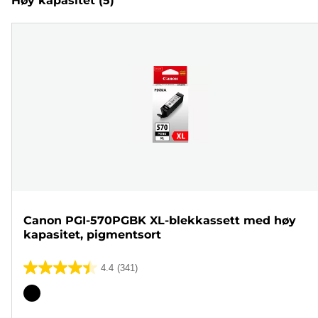
Høy kapasitet
(5)
Canon PGI-570PGBK XL-blekkassett med høy
kapasitet, pigmentsort
4.4
(341)
4.4
av
Fargekassett
5