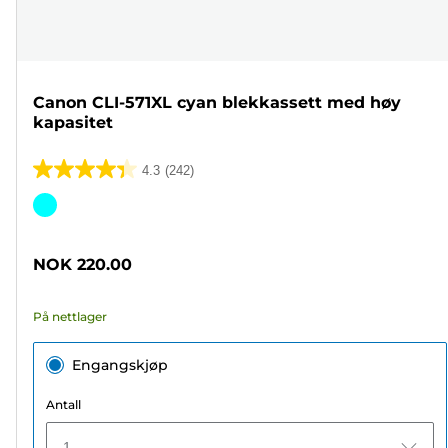
Canon CLI-571XL cyan blekkassett med høy
kapasitet
4.3
(242)
4.3
av
Fargekassett
5
stjerner.
NOK 220.00
242
omtaler
På nettlager
Engangskjøp
Antall
1