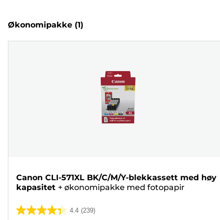
Økonomipakke
(1)
Canon CLI-571XL BK/C/M/Y-blekkassett med høy
kapasitet
+
økonomipakke med fotopapir
4.4
(239)
4.4