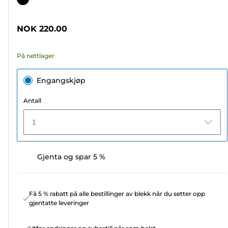
5
stjerner.
NOK 220.00
42
omtaler
På nettlager
Engangskjøp
Antall
1
Gjenta og spar 5 %
Få 5 % rabatt på alle bestillinger av blekk når du setter opp
gjentatte leveringer