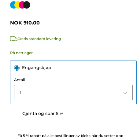
av
Fargekassett
5
stjerner.
NOK 910.00
239
omtaler
Gratis standard levering
På nettlager
Engangskjøp
Antall
1
Gjenta og spar 5 %
Få 5 % rabatt på alle bestillinger av blekk når du setter opp