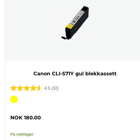
Canon CLI-571Y gul blekkassett
4.5
(32)
4.5
av
Fargekassett
5
stjerner.
NOK 180.00
32
omtaler
På nettlager