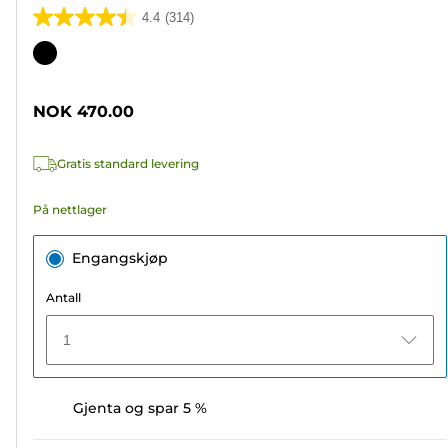
4.4
(314)
4.4
av
Fargekassett
5
stjerner.
NOK 470.00
314
omtaler
Gratis standard levering
På nettlager
Engangskjøp
Antall
1
Gjenta og spar 5 %