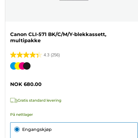
Canon CLI-571 BK/C/M/Y-blekkassett,
multipakke
4.3
(256)
4.3
av
Fargekassett
5
stjerner.
NOK 680.00
256
omtaler
Gratis standard levering
På nettlager
Engangskjøp