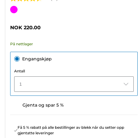
4.6
av
Fargekassett
5
stjerner.
NOK 220.00
63
omtaler
På nettlager
Engangskjøp
Antall
1
Gjenta og spar 5 %
Få 5 % rabatt på alle bestillinger av blekk når du setter opp
gjentatte leveringer