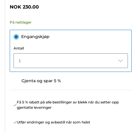
stjerner.
NOK 230.00
341
omtaler
På nettlager
Engangskjøp
Antall
1
Gjenta og spar 5 %
Få 5 % rabatt på alle bestillinger av blekk når du setter opp
gjentatte leveringer
Utfør endringer og avbestill når som helst