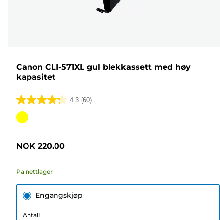
Canon CLI-571XL gul blekkassett med høy
kapasitet
4.3
(60)
4.3
av
Fargekassett
5
stjerner.
NOK 220.00
60
omtaler
På nettlager
Engangskjøp
Antall