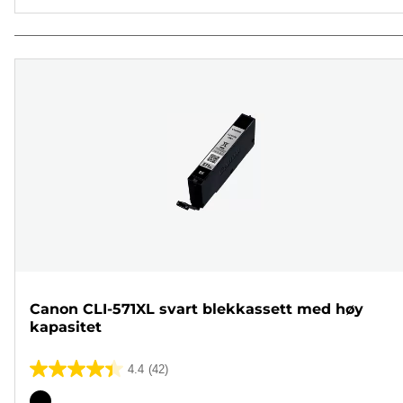
Canon CLI-571XL svart blekkassett med høy
kapasitet
4.4
(42)
4.4
av
Fargekassett