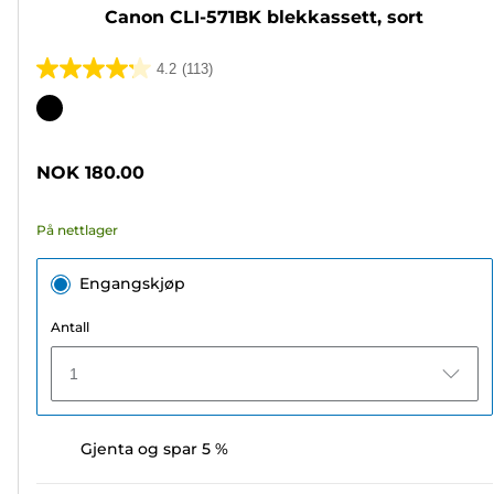
Canon CLI-571BK blekkassett, sort
4.2
(113)
4.2
av
Fargekassett
5
stjerner.
NOK 180.00
113
omtaler
På nettlager
Engangskjøp
Antall
1
Gjenta og spar 5 %