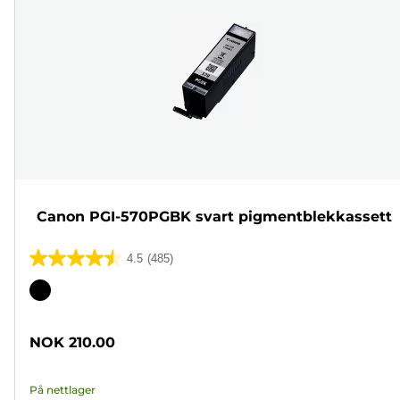
Canon PGI-570PGBK svart pigmentblekkassett
4.5
(485)
4.5
av
Fargekassett
5
stjerner.
NOK 210.00
485
omtaler
På nettlager