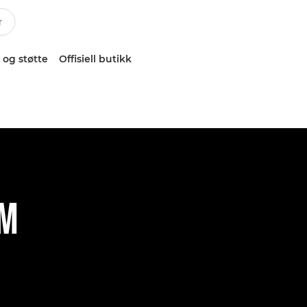
 og støtte
Offisiell butikk
SM