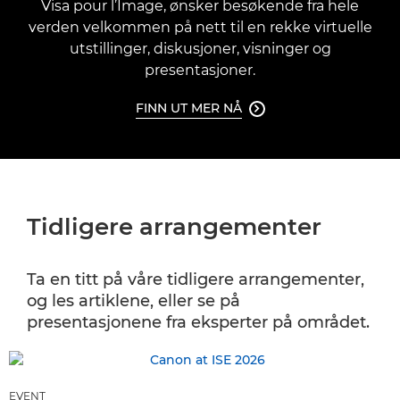
Visa pour l’Image, ønsker besøkende fra hele
verden velkommen på nett til en rekke virtuelle
utstillinger, diskusjoner, visninger og
presentasjoner.
FINN UT MER NÅ

Tidligere arrangementer
Ta en titt på våre tidligere arrangementer,
og les artiklene, eller se på
presentasjonene fra eksperter på området.
EVENT