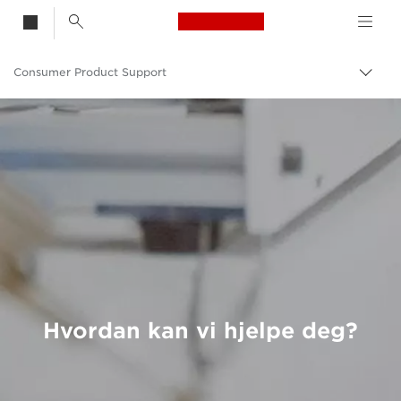
Canon Logo, back t
Consumer Product Support
Aktiv
Canon
Hvordan kan vi hjelpe deg?