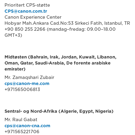
Prioritert CPS-støtte
CPS@canon.com.tr
Canon Experience Center
Hobyar Mah.Ankara Cad.No:53 Sirkeci Fatih, Istanbul, TR
+90 850 255 2266 (mandag–fredag: 09.00–18.00
GMT+3)
Midtøsten (Bahrain, Irak, Jordan, Kuwait, Libanon,
Oman, Qatar, Saudi-Arabia, De forente arabiske
emirater)
Mr. Zamaqshari Zubair
cps@canon-me.com
+971565006813
Sentral- og Nord-Afrika (Algerie, Egypt, Nigeria)
Mr. Raul Gabat
cps@canon-cna.com
+971565221706