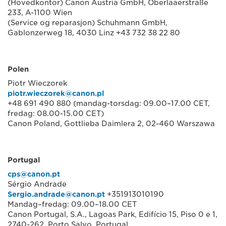
(Hovedkontor) Canon Austria GmbH, Oberlaaerstraße
233, A-1100 Wien
(Service og reparasjon) Schuhmann GmbH,
Gablonzerweg 18, 4030 Linz +43 732 38 22 80
Polen
Piotr Wieczorek
piotr.wieczorek@canon.pl
+48 691 490 880 (mandag-torsdag: 09.00–17.00 CET,
fredag: 08.00-15.00 CET)
Canon Poland, Gottlieba Daimlera 2, 02-460 Warszawa
Portugal
cps@canon.pt
Sérgio Andrade
Sergio.andrade@canon.pt
+351913010190
Mandag–fredag: 09.00–18.00 CET
Canon Portugal, S.A., Lagoas Park, Edifício 15, Piso 0 e 1,
2740-262, Porto Salvo, Portugal