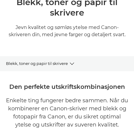
Blekk, toner og papir til
skrivere
Jevn kvalitet og sømløs ytelse med Canon-
skriveren din, med jevne farger og detaljert svart.
Blekk, toner og papir til skrivere
KJØP BLEKK, TONER OG PAPIR
Den perfekte utskriftskombinasjonen
BLEKK
Enkelte ting fungerer bedre sammen. Når du
kombinerer en Canon-skriver med blekk og
TONER
fotopapir fra Canon, er du sikret optimal
PAPIR
ytelse og utskrifter av suveren kvalitet.