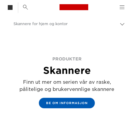
Canon Logo, back t
Skannere for hjem og kontor
Aktiv
brød
Canon
Løsninger og tjenester
Produkter og løsninger
PRODUKTER
Skannere
Finn ut mer om serien vår av raske,
pålitelige og brukervennlige skannere
BE OM INFORMASJON