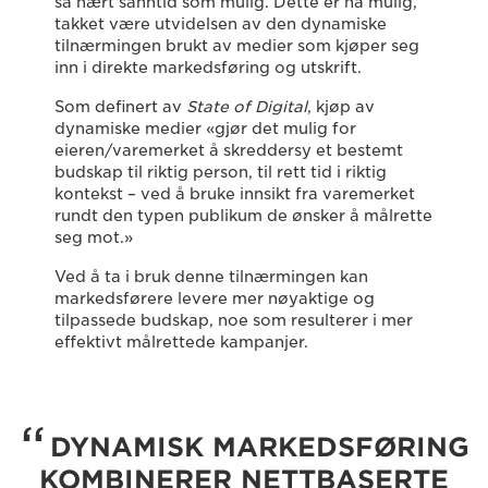
så nært sanntid som mulig. Dette er nå mulig,
takket være utvidelsen av den dynamiske
tilnærmingen brukt av medier som kjøper seg
inn i direkte markedsføring og utskrift.
Som definert av
State of Digital
, kjøp av
dynamiske medier «gjør det mulig for
eieren/varemerket å skreddersy et bestemt
budskap til riktig person, til rett tid i riktig
kontekst – ved å bruke innsikt fra varemerket
rundt den typen publikum de ønsker å målrette
seg mot.»
Ved å ta i bruk denne tilnærmingen kan
markedsførere levere mer nøyaktige og
tilpassede budskap, noe som resulterer i mer
effektivt målrettede kampanjer.
DYNAMISK MARKEDSFØRING
KOMBINERER NETTBASERTE