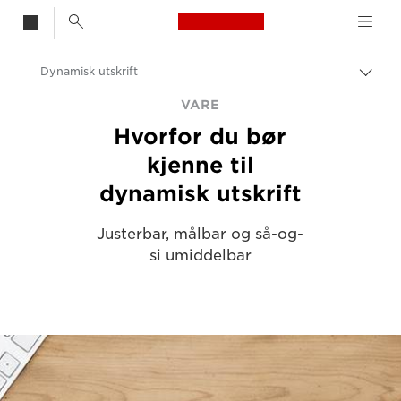
Canon Logo, back t
Dynamisk utskrift
Aktiv
brød
Canon
VARE
Hvorfor du bør
Løsninger og tjenester
kjenne til
Innsikt
dynamisk utskrift
Artikler for bedrifter og profesjonelle
Justerbar, målbar og så-og-
si umiddelbar