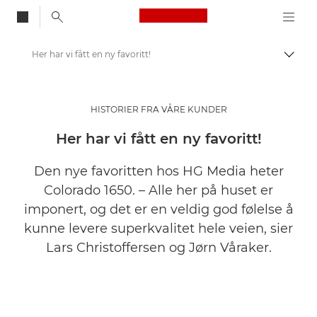
Canon Logo, back to
Her har vi fått en ny favoritt!
Aktiv
Canon
Løsninger og tjenester
HISTORIER FRA VÅRE KUNDER
Innsikt
Her har vi fått en ny favoritt!
Kundehistorier fra bedrifter
Den nye favoritten hos HG Media heter
Colorado 1650. – Alle her på huset er
imponert, og det er en veldig god følelse å
kunne levere superkvalitet hele veien, sier
Lars Christoffersen og Jørn Våraker.