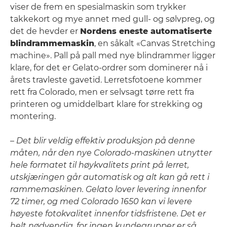
viser de frem en spesialmaskin som trykker
takkekort og mye annet med gull- og sølvpreg, og
det de hevder er
Nordens eneste automatiserte
blindrammemaskin
, en såkalt «Canvas Stretching
machine». Pall på pall med nye blindrammer ligger
klare, for det er Gelato-ordrer som dominerer nå i
årets travleste gavetid. Lerretsfotoene kommer
rett fra Colorado, men er selvsagt tørre rett fra
printeren og umiddelbart klare for strekking og
montering.
– Det blir veldig effektiv produksjon på denne
måten, når den nye Colorado-maskinen utnytter
hele formatet til høykvalitets print på lerret,
utskjæringen går automatisk og alt kan gå rett i
rammemaskinen. Gelato lover levering innenfor
72 timer, og med Colorado 1650 kan vi levere
høyeste fotokvalitet innenfor tidsfristene. Det er
helt nødvendig, for ingen kundegrupper er så