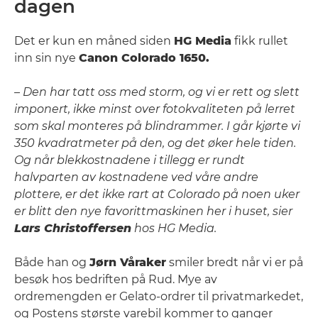
dagen
Det er kun en måned siden
HG Media
fikk rullet
inn sin nye
Canon Colorado 1650.
– Den har tatt oss med storm, og vi er rett og slett
imponert, ikke minst over fotokvaliteten på lerret
som skal monteres på blindrammer. I går kjørte vi
350 kvadratmeter på den, og det øker hele tiden.
Og når blekkostnadene i tillegg er rundt
halvparten av kostnadene ved våre andre
plottere, er det ikke rart at Colorado på noen uker
er blitt den nye favorittmaskinen her i huset, sier
Lars Christoffersen
hos HG Media.
Både han og
Jørn Våraker
smiler bredt når vi er på
besøk hos bedriften på Rud. Mye av
ordremengden er Gelato-ordrer til privatmarkedet,
og Postens største varebil kommer to ganger