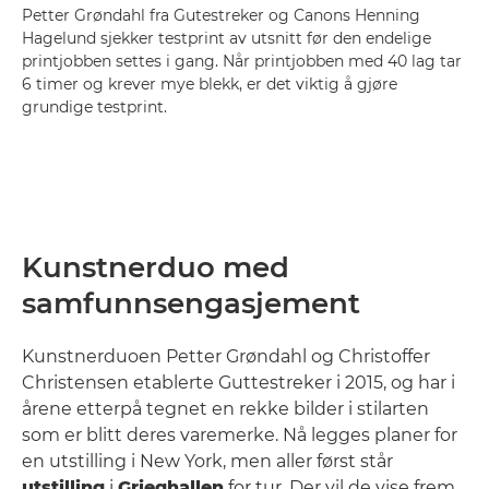
Petter Grøndahl fra Gutestreker og Canons Henning
Hagelund sjekker testprint av utsnitt før den endelige
printjobben settes i gang. Når printjobben med 40 lag tar
6 timer og krever mye blekk, er det viktig å gjøre
grundige testprint.
Kunstnerduo med
samfunnsengasjement
Kunstnerduoen Petter Grøndahl og Christoffer
Christensen etablerte Guttestreker i 2015, og har i
årene etterpå tegnet en rekke bilder i stilarten
som er blitt deres varemerke. Nå legges planer for
en utstilling i New York, men aller først står
utstilling
i
Grieghallen
for tur. Der vil de vise frem