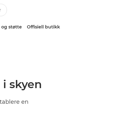
 og støtte
Offisiell butikk
 i skyen
etablere en