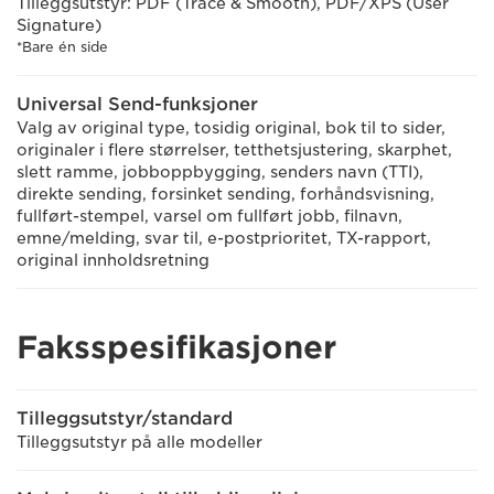
Tilleggsutstyr: PDF (Trace & Smooth), PDF/XPS (User
Signature)
*Bare én side
Universal Send-funksjoner
Valg av original type, tosidig original, bok til to sider,
originaler i flere størrelser, tetthetsjustering, skarphet,
slett ramme, jobboppbygging, senders navn (TTI),
direkte sending, forsinket sending, forhåndsvisning,
fullført-stempel, varsel om fullført jobb, filnavn,
emne/melding, svar til, e-postprioritet, TX-rapport,
original innholdsretning
Faksspesifikasjoner
Tilleggsutstyr/standard
Tilleggsutstyr på alle modeller