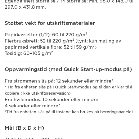
Egendefinert størrelse / fri størrelse: Min. 98,0 x 148,0 til
297,0 x 431,8 mm.
Støttet vekt for utskriftsmaterialer
Papirkassetter (1/2): 60 til 220 g/m²
Flerbruksbrett: 52 til 220 g/m² (tynt: kun mating av
papir med vertikale fibre: 52 til 59 g/m²)
Tosidig: 60–105 g/m²
Oppvarmingstid (med Quick Start-up-modus på)
Fra strømmen slås på: 12 sekunder eller mindre*
* Tid fra enheten slås på i Quick Start-modus og til den er klar til å
kopiere (ikke utskriftsreservasjon)
Fra hvilemodus: 10 sekunder eller mindre
4 sekunder eller mindre*
*Tid fra enheten slås på til tastene kan brukes på berøringspanelet.
Mål (B x D x H)