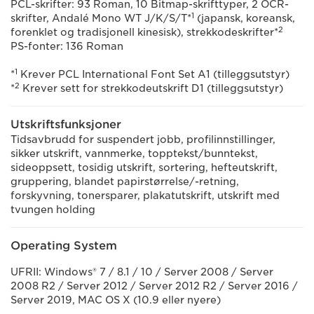
PCL-skrifter: 93 Roman, 10 Bitmap-skrifttyper, 2 OCR-
1
skrifter, Andalé Mono WT J/K/S/T*
(japansk, koreansk,
2
forenklet og tradisjonell kinesisk), strekkodeskrifter*
PS-fonter: 136 Roman
1
*
Krever PCL International Font Set A1 (tilleggsutstyr)
2
*
Krever sett for strekkodeutskrift D1 (tilleggsutstyr)
Utskriftsfunksjoner
Tidsavbrudd for suspendert jobb, profilinnstillinger,
sikker utskrift, vannmerke, topptekst/bunntekst,
sideoppsett, tosidig utskrift, sortering, hefteutskrift,
gruppering, blandet papirstørrelse/-retning,
forskyvning, tonersparer, plakatutskrift, utskrift med
tvungen holding
Operating System
UFRII: Windows® 7 / 8.1 / 10 / Server 2008 / Server
2008 R2 / Server 2012 / Server 2012 R2 / Server 2016 /
Server 2019, MAC OS X (10.9 eller nyere)