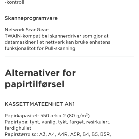
-kontroll
Skanneprogramvare
Network ScanGear:
TWAIN-kompatibel skannerdriver som gjør at
datamaskiner i et nettverk kan bruke enhetens
funksjonalitet for Pull-skanning
Alternativer for
papirtilførsel
KASSETTMATEENHET AN1
Papirkapasitet: 550 ark x 2 (80 g/m²)
Papirtype: tynt, vanlig, tykt, farget, resirkulert,
ferdighullet
Papirstørrelse: A3, A4, A4R, A5R, B4, B5, B5R,