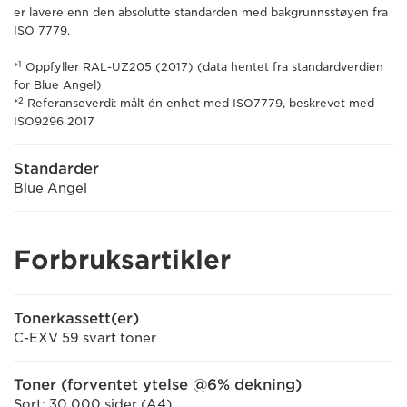
er lavere enn den absolutte standarden med bakgrunnsstøyen fra
ISO 7779.
1
*
Oppfyller RAL-UZ205 (2017) (data hentet fra standardverdien
for Blue Angel)
2
*
Referanseverdi: målt én enhet med ISO7779, beskrevet med
ISO9296 2017
Standarder
Blue Angel
Forbruksartikler
Tonerkassett(er)
C-EXV 59 svart toner
Toner (forventet ytelse @6% dekning)
Sort: 30 000 sider (A4)