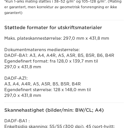
*Kun 1-arks mating støttes i 38–52 g/m² og 105–128 g/m². (Mating
er garantert, men korrektur av geometrisk forvrengning er ikke
garantert)
Støttede formater for utskriftsmaterialer
Maks. plateskannestørrelse: 297,0 mm x 431,8 mm
Dokumentmaterens mediestørrelse:
DADF-BA1: A3, A4, A4R, A5, A5R, B5, B5R, B6, B4R
Egendefinert format: fra 128,0 x 139,7 mm til
297,0 x 431,8 mm
DADF-AZ1:
A3, A4, A4R, A5, A5R, B5, B5R, B4R
Egendefinert størrelse: 128 x 148,0 mm til
297,0 x 431,8 mm
Skannehastighet (bilder/min: BW/CL; A4)
DADF-BA1：
Enkeltsidig skanning: 55/55 (300 dpi), 45 (sort-hvitt: