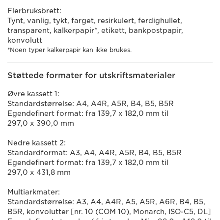
Flerbruksbrett:
Tynt, vanlig, tykt, farget, resirkulert, ferdighullet,
transparent, kalkerpapir*, etikett, bankpostpapir,
konvolutt
*Noen typer kalkerpapir kan ikke brukes.
Støttede formater for utskriftsmaterialer
Øvre kassett 1:
Standardstørrelse: A4, A4R, A5R, B4, B5, B5R
Egendefinert format: fra 139,7 x 182,0 mm til
297,0 x 390,0 mm
Nedre kassett 2:
Standardformat: A3, A4, A4R, A5R, B4, B5, B5R
Egendefinert format: fra 139,7 x 182,0 mm til
297,0 x 431,8 mm
Multiarkmater:
Standardstørrelse: A3, A4, A4R, A5, A5R, A6R, B4, B5,
B5R, konvolutter [nr. 10 (COM 10), Monarch, ISO-C5, DL]