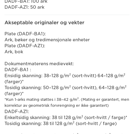
DADF-BA1: 100 ark
DADF-AZ1: 50 ark
Akseptable originaler og vekter
Plate (DADF-BA1):
Ark, bøker og tredimensjonale enheter
Plate (DADF-AZ1):
Ark, bok
Dokumentmaterens medievekt:
DADF-BA1：
Ensidig skanning: 38–128 g/m² (sort-hvitt) 64–128 g/m²
(farger)*
Tosidig skanning: 50–128 g/m² (sort-hvitt), 64–128 g/m²
(farger)*
*Kun 1-arks mating støttes i 38–42 g/m². (Mating er garantert, men
korrektur av geometrisk forvrengning er ikke garantert)
DADF-AZ1:
Enkeltsidig skanning: 38 til 128 g/m² (sort-hvitt / farge)*
Tosidig skanning: 38 til 128 g/m² (sort-hvitt / farge)