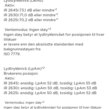
Lydstyrkenivå (LwAd)
Aktiv:
1
iR 2645i:73,1 dB eller mindre*
1
iR 2630i:71,0 dB eller mindre*
1
iR 2625i:70,2 dB eller mindre*
2
Ventemodus: Ingen støy*
Ingen støy betyr at lydtrykknivået for posisjonen til hver
tilskuer
er lavere enn den absolutte standarden med
bakgrunnsstøyen fra
ISO 7779.
2
Lydtrykknivå (LpAm)*
Brukerens posisjon:
Aktiv:
IR 2645i: ensidig: LpAm 52 dB, tosidig: LpAm 55 dB
iR 2630i: ensidig: LpAm 50 dB, tosidig: LpAm 53 dB
iR 2625i: ensidig: LpAm 50 dB, tosidig: LpAm 52 dB
2
Ventemodus: Ingen støy*
Ingen støy betyr at lydtrykknivået for posisjonen til hver tilskuer