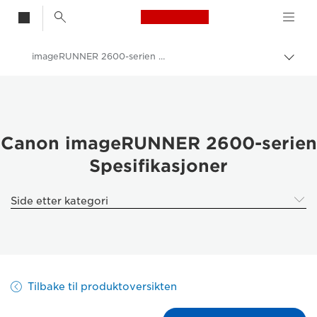
Canon Logo, back t
imageRUNNER 2600-serien – spesifikasjoner
Aktiv
brød
Canon
Løsninger og tjenester
Produkter og løsninger
Canon imageRUNNER 2600-serien
Spesifikasjoner
Skrivere og faksmaskiner til bedrifter
Multifunksjonsskrivere – Kompakte skrivere
Side etter kategori
Sort-hvitt-multifunksjonsskrivere
imageRUNNER 2600-serien
Tilbake til produktoversikten