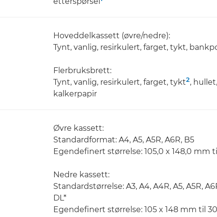
etterspørsel
Hoveddelkassett (øvre/nedre):
Tynt, vanlig, resirkulert, farget, tykt, bank
Flerbruksbrett:
2
Tynt, vanlig, resirkulert, farget, tykt
, hulle
kalkerpapir
Øvre kassett:
Standardformat: A4, A5, A5R, A6R, B5
Egendefinert størrelse: 105,0 x 148,0 mm t
Nedre kassett:
Standardstørrelse: A3, A4, A4R, A5, A5R, A6
DL*
Egendefinert størrelse: 105 x 148 mm til 3