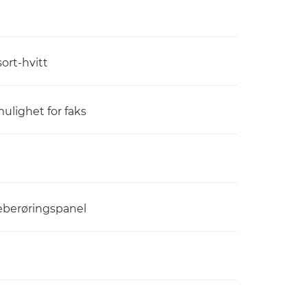
sort-hvitt
mulighet for faks
eberøringspanel