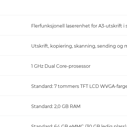
Flerfunksjonell laserenhet for A3-utskrift i 
Utskrift, kopiering, skanning, sending og 
1 GHz Dual Core-prosessor
Standard: 7 tommers TFT LCD WVGA-farg
Standard: 2,0 GB RAM
Standard: 64 GB eMMC (30 GB ledig plass)