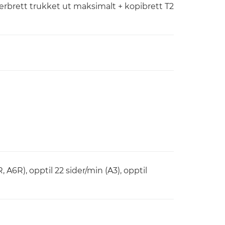
rbrett trukket ut maksimalt + kopibrett T2
)
, A6R), opptil 22 sider/min (A3), opptil