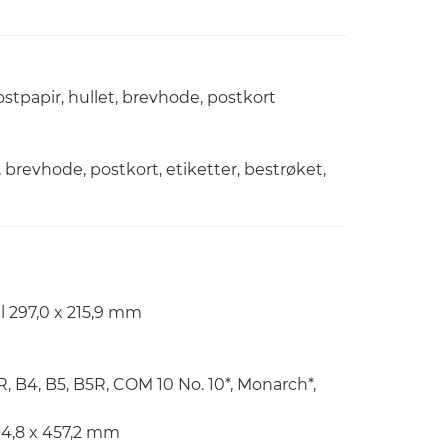
postpapir, hullet, brevhode, postkort
t, brevhode, postkort, etiketter, bestrøket,
il 297,0 x 215,9 mm
R, B4, B5, B5R, COM 10 No. 10*, Monarch*,
04,8 x 457,2 mm