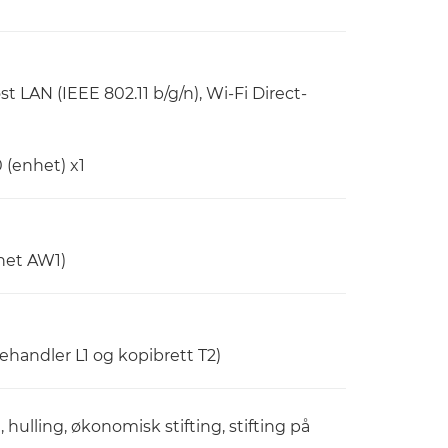
t LAN (IEEE 802.11 b/g/n), Wi-Fi Direct-
 (enhet) x1
het AW1)
handler L1 og kopibrett T2)
, hulling, økonomisk stifting, stifting på