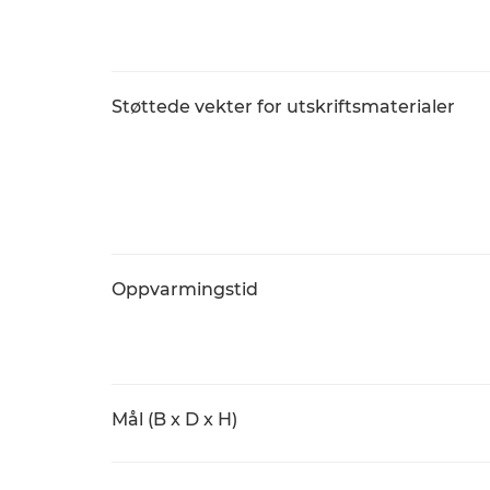
Støttede vekter for utskriftsmaterialer
Oppvarmingstid
Mål (B x D x H)