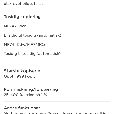
utskrevet bilde, tekst
Tosidig kopiering
MF742Cdw:
Ensidig til tosidig (automatisk)
MF744Cdw/MF746Cx:
Tosidig til tosidig (automatisk)
Største kopiserie
Opptil 999 kopier
Forminskning/forstørring
25–400 % i trinn på 1 %
Andre funksjoner
Slett ramme, sortering, 2-på-1, 4-på-1, kopiering av ID-