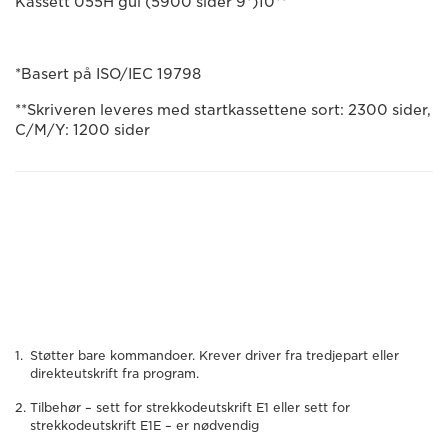
Kassett 055H gul (5900 sider 9*)10**
*Basert på ISO/IEC 19798
**Skriveren leveres med startkassettene sort: 2300 sider,
C/M/Y: 1200 sider
Støtter bare kommandoer. Krever driver fra tredjepart eller
direkteutskrift fra program.
Tilbehør – sett for strekkodeutskrift E1 eller sett for
strekkodeutskrift E1E – er nødvendig