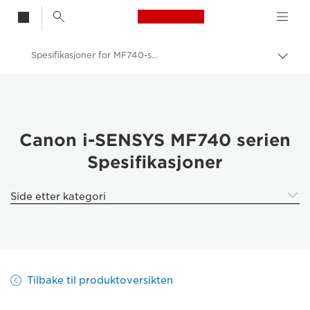
Canon Logo, back t
Spesifikasjoner for MF740-serien
Aktiv
brød
Canon
Løsninger og tjenester
Produkter og løsninger
Canon i-SENSYS MF740 serien
Spesifikasjoner
Skrivere og faksmaskiner til bedrifter
Multifunksjonsskrivere – Kompakte skrivere
Side etter kategori
Multifunksjonsfargeskrivere
Canon i-SENSYS MF740-serien
Tilbake til produktoversikten