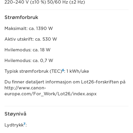
220–240 V (±10 %) 50/60 Hz (±2 Hz)
Strømforbruk
Maksimalt: ca. 1390 W
Aktiv utskrift: ca. 530 W
Hvilemodus: ca. 18 W
Hvilemodus: ca. 0,7 W
6
Typisk strømforbruk (TEC)
: 1 kWh/uke
Du finner detaljert informasjon om Lot26-forskriften på
http://www.canon-
europe.com/For_Work/Lot26/index.aspx
Støynivå
7
Lydtrykk
: