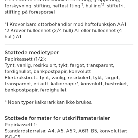
*1
*2
forskyvning, stifting, heftestifting
, hulling
, stiftefri,
stifting på forespørsel
*1 Krever bare etterbehandler med heftefunksjon AA1
*2 Krever hulleenhet (2/4 hull) A1 eller hulleenhet (4
hull) A1
Støttede medietyper
Papirkassett (1/2):
Tynt, vanlig, resirkulert, tykt, farget, transparent,
ferdighullet, bankpostpapir, konvolutt
Flerbruksbrett: tynt, vanlig, resirkulert, tykt, farget,
transparent, etikett, kalkerpapir*, konvolutt, bestrøket,
bankpostpapir, ferdighullet
* Noen typer kalkerark kan ikke brukes.
Støttede formater for utskriftsmaterialer
Papirkassett 1:
Standardstørrelse: A4, A5, A5R, A6R, B5, konvolutter:
ISO-C5