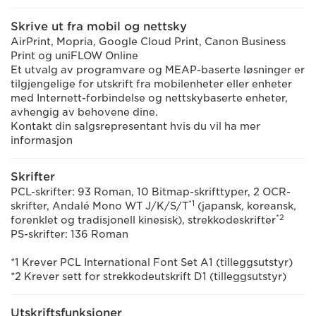
Skrive ut fra mobil og nettsky
AirPrint, Mopria, Google Cloud Print, Canon Business
Print og uniFLOW Online
Et utvalg av programvare og MEAP-baserte løsninger er
tilgjengelige for utskrift fra mobilenheter eller enheter
med Internett-forbindelse og nettskybaserte enheter,
avhengig av behovene dine.
Kontakt din salgsrepresentant hvis du vil ha mer
informasjon
Skrifter
PCL-skrifter: 93 Roman, 10 Bitmap-skrifttyper, 2 OCR-
*1
skrifter, Andalé Mono WT J/K/S/T
(japansk, koreansk,
*2
forenklet og tradisjonell kinesisk), strekkodeskrifter
PS-skrifter: 136 Roman
*1 Krever PCL International Font Set A1 (tilleggsutstyr)
*2 Krever sett for strekkodeutskrift D1 (tilleggsutstyr)
Utskriftsfunksjoner