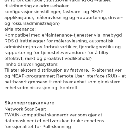
av forbruksartikler, statusovervåkning og -varsler,
distribuering av adressebøker,
konfigurasjonsinnstillinger, fastvare- og MEAP-
applikasjoner, måleravlesning og -rapportering, driver-
og ressursadministrasjon)
eMaintenance:
Kompatibel med eMaintenance-tjenester via innebygd
RDS (tilrettelegger for måleravlesning, automatisk
administrasjon av forbruksartikler, fjerndiagnostikk og
rapportering for tjenesteleverandører for å tilby
effektivt, raskt og proaktivt vedlikehold)
Innholdsleveringssystem:
Tillater ekstern distribusjon av fastvare, iR-alternativer
og MEAP-programmer; Remote User Interface (RUI) – et
nettbasert grensesnitt mot hver enhet som gir ekstern
enhetsadministrasjon og -kontroll
Skanneprogramvare
Network ScanGear:
TWAIN-kompatibel skannerdriver som gjør at
datamaskiner i et nettverk kan bruke enhetens
funksjonalitet for Pull-skanning