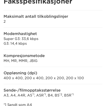
Faksspesifikasjoner
Maksimalt antall tilkoblingslinjer
2
Modemhastighet
Super G3: 33,6 kbps
G3: 14,4 kbps
Kompresjonsmetode
MH, MR, MMR, JBIG
Oppløsning (dpi)
400 x 400, 200 x 400, 200 x 200, 200 x 100
Sende-/filmopptaksstørrelse
*1
*1
*2
*1
A3, A4, A4R, A5
, A5R
, B4, B5
, B5R
*1 Sendt som A4