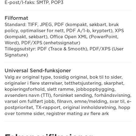
E-post/I-faks: SMTP, POP3
Filformat
Standard: TIFF, JPEG, PDF (kompakt, søkbart, bruk
policy, optimaliser for nett, PDF A/1-b, kryptert), XPS
(kompakt, søkbart), Office Open XML (PowerPoint,
Word), PDF/XPS (enhetssignatur)
Tilleggsutstyr: PDF (Trace & Smooth), PDF/XPS (User
Signature)
Universal Send-funksjoner
Valg av original type, tosidig original, bok til to sider,
originaler i flere størrelser, tetthetsjustering, skarphet,
kopieringsforhold, slett ramme, jobboppbygging,
avsenders navn (TTI), forsinket sending, forhåndsvisning,
varsel om fullført jobb, filnavn, emne/melding, svar til, e-
postprioritet, TX-rapport, original innholdsretning, hopp
over tomme sider, registrer mating av flere ark