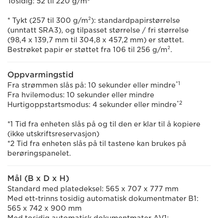
Tosidig: 52 til 220 g/m²
* Tykt (257 til 300 g/m²): standardpapirstørrelse
(unntatt SRA3), og tilpasset størrelse / fri størrelse
(98,4 x 139,7 mm til 304,8 x 457,2 mm) er støttet.
Bestrøket papir er støttet fra 106 til 256 g/m².
Oppvarmingstid
*1
Fra strømmen slås på: 10 sekunder eller mindre
Fra hvilemodus: 10 sekunder eller mindre
*2
Hurtigoppstartsmodus: 4 sekunder eller mindre
*1 Tid fra enheten slås på og til den er klar til å kopiere
(ikke utskriftsreservasjon)
*2 Tid fra enheten slås på til tastene kan brukes på
berøringspanelet.
Mål (B x D x H)
Standard med platedeksel: 565 x 707 x 777 mm
Med ett-trinns tosidig automatisk dokumentmater B1:
565 x 742 x 900 mm