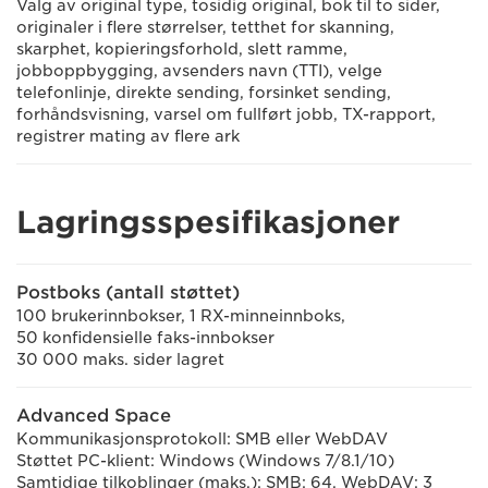
Valg av original type, tosidig original, bok til to sider,
originaler i flere størrelser, tetthet for skanning,
skarphet, kopieringsforhold, slett ramme,
jobboppbygging, avsenders navn (TTI), velge
telefonlinje, direkte sending, forsinket sending,
forhåndsvisning, varsel om fullført jobb, TX-rapport,
registrer mating av flere ark
Lagringsspesifikasjoner
Postboks (antall støttet)
100 brukerinnbokser, 1 RX-minneinnboks,
50 konfidensielle faks-innbokser
30 000 maks. sider lagret
Advanced Space
Kommunikasjonsprotokoll: SMB eller WebDAV
Støttet PC-klient: Windows (Windows 7/8.1/10)
Samtidige tilkoblinger (maks.): SMB: 64, WebDAV: 3