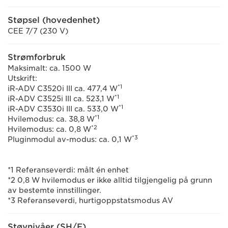
Støpsel (hovedenhet)
CEE 7/7 (230 V)
Strømforbruk
Maksimalt: ca. 1500 W
Utskrift:
*1
iR-ADV C3520i III ca. 477,4 W
*1
iR-ADV C3525i III ca. 523,1 W
*1
iR-ADV C3530i III ca. 533,0 W
*1
Hvilemodus: ca. 38,8 W
*2
Hvilemodus: ca. 0,8 W
*3
Pluginmodul av-modus: ca. 0,1 W
*1 Referanseverdi: målt én enhet
*2 0,8 W hvilemodus er ikke alltid tilgjengelig på grunn
av bestemte innstillinger.
*3 Referanseverdi, hurtigoppstatsmodus AV
Støynivåer (SH/F)