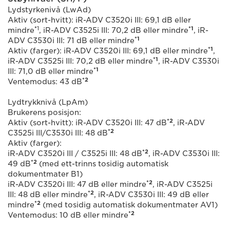
Lydstyrkenivå (LwAd)
Aktiv (sort-hvitt): iR-ADV C3520i III: 69,1 dB eller
*
1
*1
mindre
, iR-ADV C3525i III: 70,2 dB eller mindre
, iR-
*1
ADV C3530i III: 71 dB eller mindre
*1
Aktiv (farger): iR-ADV C3520i III: 69,1 dB eller mindre
,
*1
iR-ADV C3525i III: 70,2 dB eller mindre
, iR-ADV C3530i
*1
III: 71,0 dB eller mindre
*2
Ventemodus: 43 dB
Lydtrykknivå (LpAm)
Brukerens posisjon:
*2
Aktiv (sort-hvitt): iR-ADV C3520i III: 47 dB
, iR-ADV
*2
C3525i III/C3530i III: 48 dB
Aktiv (farger):
*2
iR-ADV C3520i III / C3525i III: 48 dB
, iR-ADV C3530i III:
*2
49 dB
(med ett-trinns tosidig automatisk
dokumentmater B1)
*2
iR-ADV C3520i III: 47 dB eller mindre
, iR-ADV C3525i
*2
III: 48 dB eller mindre
, iR-ADV C3530i III: 49 dB eller
*2
mindre
(med tosidig automatisk dokumentmater AV1)
*2
Ventemodus: 10 dB eller mindre