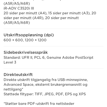
(A5R/A5/A6R)
iR-ADV C3520i III
20 sider per minutt (A4), 15 sider per minutt (A3), 20
sider per minutt (A4R), 20 sider per minutt
(A5R/A5/A6R)
Utskriftsoppløsning (dpi)
600 × 600, 1200 × 1200
Sidebeskrivelsesspråk
Standard: UFR II, PCL 6, Genuine Adobe PostScript
Level 3
Direkteutskrift
Direkte utskrift tilgjengelig fra USB-minnepinne,
Advanced Space, eksternt brukergrensesnitt og
nettilgang*
Støttede filtyper: TIFF, JPEG, PDF, EPS og XPS
*Støtter bare PDF-utskrift fra nettsteder