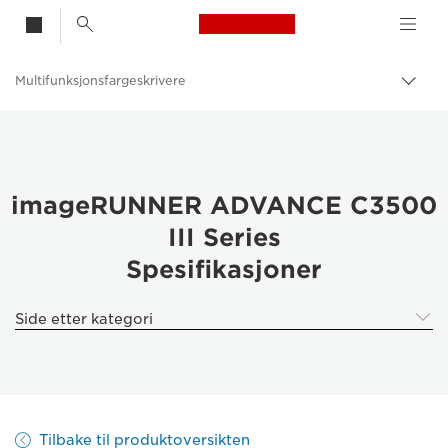
Canon Logo, back t
Multifunksjonsfargeskrivere
Aktiv
brød
Canon
Løsninger og tjenester
Produkter og løsninger
imageRUNNER ADVANCE C3500
III Series
Skrivere og faksmaskiner til bedrifter
Spesifikasjoner
Multifunksjonsskrivere – Kompakte skrivere
Side etter kategori
Tilbake til produktoversikten