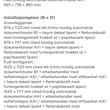
Med tosidig automatisk dokumentmater AV1:
565 x 736 x 880 mm
Installasjonsplass (B x D)
Grunnleggende：
978 x 1123 mm (med ett-trinns tosidig automatisk
dokumentmater B1 + høyre deksel åpent + flerbruksbrett
med forlengerbrett trukket ut + papirkassett åpen)
978 x 1117 mm (med tosidig automatisk
dokumentmater AV1 + høyre deksel åpent +
flerbruksbrett med forlengerbrett trukket ut +
papirkassett åpen)
Fullt konfigurert：
1620 x 1123 mm (med ett-trinns tosidig automatisk
dokumentmater B1 + etterbehandler med
heftefunksjon AA1 / etterbehandler med stifteenhet AA1
+ høyre deksel åpent + flerbruksbrett med
forlengerbrett trukket ut + papirkassett åpen)
1620 x 1117 mm (med tosidig automatisk
dokumentmater AA1 + etterbehandler med
heftefunksjon AA1 / etterbehandler med stifteenhet AA1
+ høyre deksel åpent + flerbruksbrett med