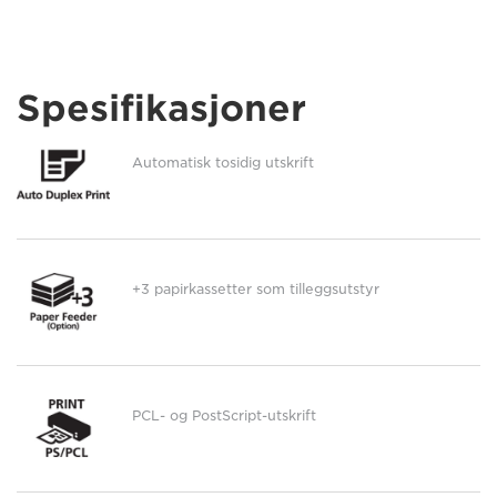
Spesifikasjoner
Automatisk tosidig utskrift
+3 papirkassetter som tilleggsutstyr
PCL- og PostScript-utskrift