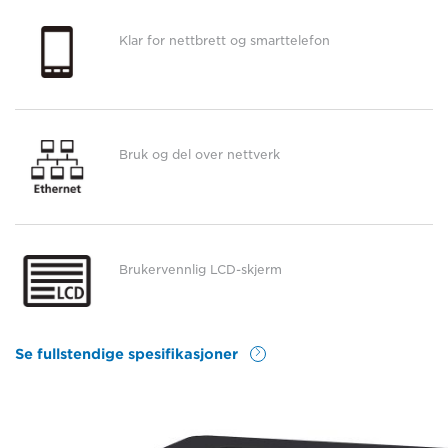
Klar for nettbrett og smarttelefon
Bruk og del over nettverk
Brukervennlig LCD-skjerm
Se fullstendige spesifikasjoner