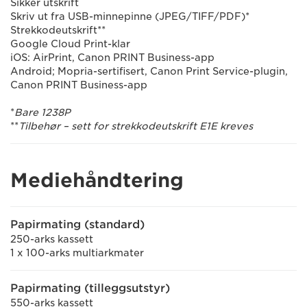
Sikker utskrift
Skriv ut fra USB-minnepinne (JPEG/TIFF/PDF)*
Strekkodeutskrift**
Google Cloud Print-klar
iOS: AirPrint, Canon PRINT Business-app
Android; Mopria-sertifisert, Canon Print Service-plugin,
Canon PRINT Business-app
*
Bare 1238P
**
Tilbehør – sett for strekkodeutskrift E1E kreves
Mediehåndtering
Papirmating (standard)
250-arks kassett
1 x 100-arks multiarkmater
Papirmating (tilleggsutstyr)
550-arks kassett