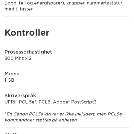
(jobb, feil og energisparer), knapper, nummertastatur
med ti taster
Kontroller
Prosessorhastighet
800 Mhz x 2
Minne
1 GB
Skriverspråk
UFRII, PCL 5e*, PCL6, Adobe® PostScript3
*
En Canon PCL5e-driver er ikke inkludert, men PCL5e-
kommandoer støttes på enheten.