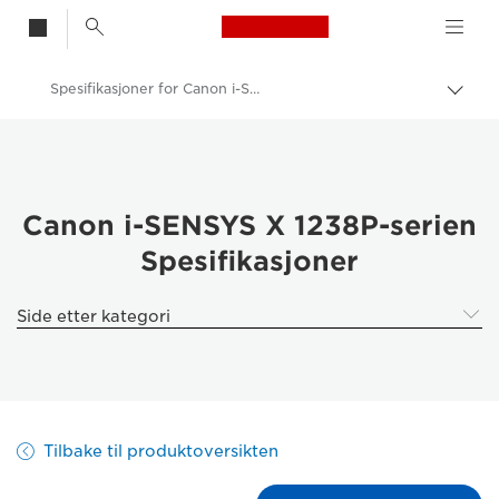
Canon Logo, back t
Spesifikasjoner for Canon i-SENSYS X 1238p-serien
Aktiv
brød
Canon
Løsninger og tjenester
Produkter og løsninger
Canon i-SENSYS X 1238P-serien
Spesifikasjoner
Skrivere og faksmaskiner til bedrifter
Enkeltfunksjonsskrivere
Side etter kategori
Black & White Office Printers
Canon i-SENSYS X 1238p-serien
Tilbake til produktoversikten