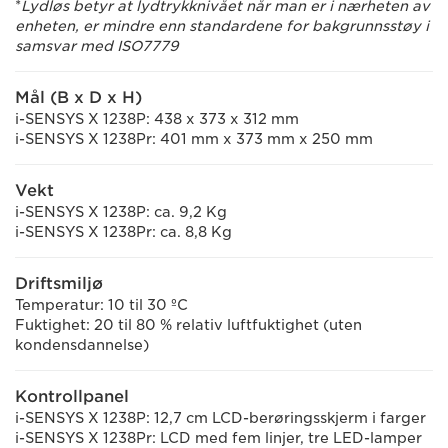
*
Lydløs betyr at lydtrykknivået når man er i nærheten av
enheten, er mindre enn standardene for bakgrunnsstøy i
samsvar med ISO7779
Mål (B x D x H)
i-SENSYS X 1238P: 438 x 373 x 312 mm
i-SENSYS X 1238Pr: 401 mm x 373 mm x 250 mm
Vekt
i-SENSYS X 1238P: ca. 9,2 Kg
i-SENSYS X 1238Pr: ca. 8,8 Kg
Driftsmiljø
Temperatur: 10 til 30 ºC
Fuktighet: 20 til 80 % relativ luftfuktighet (uten
kondensdannelse)
Kontrollpanel
i-SENSYS X 1238P: 12,7 cm LCD-berøringsskjerm i farger
i-SENSYS X 1238Pr: LCD med fem linjer, tre LED-lamper