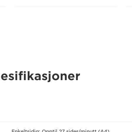
esifikasjoner
Enkeltsidig: Opptil 27 sider/minutt (A4)