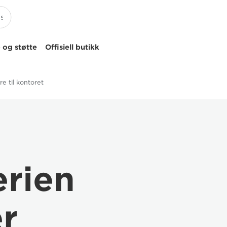
 og støtte
Offisiell butikk
re til kontoret
rien
er