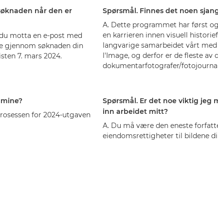
 søknaden når den er
Spørsmål. Finnes det noen sja
A. Dette programmet har først og
en karrieren innen visuell historiefo
il du motta en e-post med
langvarige samarbeidet vårt med f
se gjennom søknaden din
l'Image, og derfor er de fleste a
isten 7. mars 2024.
dokumentarfotografer/fotojournal
 mine?
Spørsmål. Er det noe viktig je
inn arbeidet mitt?
sprosessen for 2024-utgaven
A. Du må være den eneste forfatte
eiendomsrettigheter til bildene di