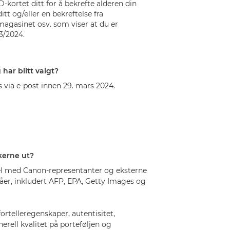
ID-kortet ditt for å bekrefte alderen din
itt og/eller en bekreftelse fra
magasinet osv. som viser at du er
23/2024.
 har blitt valgt?
es via e-post innen 29. mars 2024.
kerne ut?
nel med Canon-representanter og eksterne
åer, inkludert AFP, EPA, Getty Images og
fortelleregenskaper, autentisitet,
erell kvalitet på porteføljen og