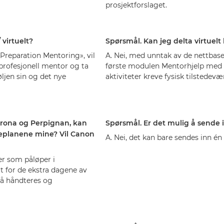
prosjektforslaget.
virtuelt?
Spørsmål. Kan jeg delta virtuelt 
Preparation Mentoring», vil
A. Nei, med unntak av de nettbas
profesjonell mentor og ta
første modulen Mentorhjelp med fo
øljen sin og det nye
aktiviteter kreve fysisk tilstedev
 Girona og Perpignan, kan
Spørsmål. Er det mulig å sende 
iseplanene mine? Vil Canon
A. Nei, det kan bare sendes inn én
er som påløper i
t for de ekstra dagene av
må håndteres og