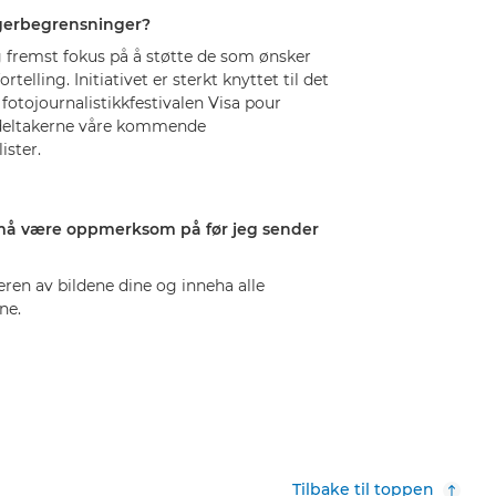
ngerbegrensninger?
 fremst fokus på å støtte de som ønsker
rtelling. Initiativet er sterkt knyttet til det
otojournalistikkfestivalen Visa pour
v deltakerne våre kommende
ister.
g må være oppmerksom på før jeg sender
ren av bildene dine og inneha alle
ne.
Tilbake til toppen