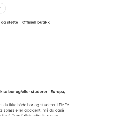
 og støtte
Offisiell butikk
kke bor og/eller studerer i Europa,
vis du ikke både bor og studerer i EMEA.
ksisplass eller godkjent, må du også
for å få en fullstendig liste over