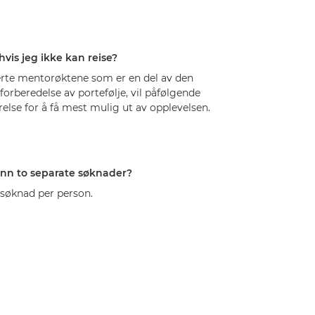
hvis jeg ikke kan reise?
erte mentorøktene som er en del av den
rberedelse av portefølje, vil påfølgende
ærelse for å få mest mulig ut av opplevelsen.
inn to separate søknader?
 søknad per person.