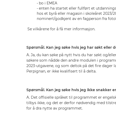
• bo i EMEA
• enten ha startet eller fullført et utdanning
hos et byrå eller magasin i skoleåret 2023/2
nominert/godkjent av en fagperson fra foto
Se vilkårene for å få mer informasjon.
Spørsmål. Kan jeg søke hvis jeg har søkt eller de
A. Ja, du kan søke på nytt hvis du har søkt og/eller
søkere som nådde den andre modulen i programme
2023-utgavene, og som deltok på det fire dager l
Perpignan, er ikke kvalifisert til å delta.
Spørsmål. Kan jeg søke hvis jeg ikke snakker e
A. Det offisielle språket til programmet er engels
tilbys ikke, og det er derfor nødvendig med tilst
for å dra nytte av programmet.