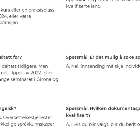
kvalifiserte land.
skurs eller en praksisplass
024, eller være
bransjen
ltatt før?
Spørsmål. Er det mulig å søke s
 deltatt tidligere. Men
A. Nei, innsending må skje individu
t i løpet av 2022- eller
ange seminaret i Girona og
ngelsk?
Spørsmål. Hvilken dokumentasjon
kvalifisert?
k. Oversettelsestjenester
rekkelige språkkunnskaper
A. Hvis du blir valgt, blir du be