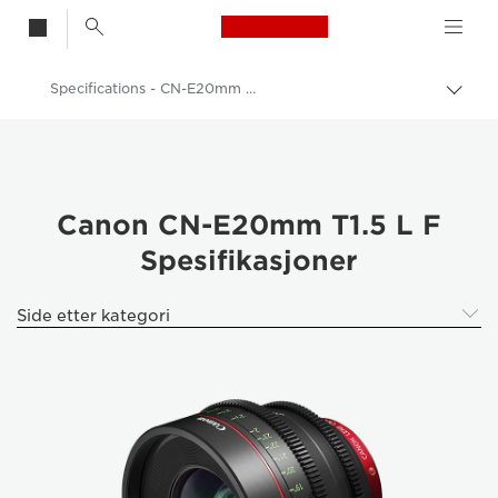
Canon Logo, back t
Specifications - CN-E20mm T1.5 L F - CN-E20mm T1.5 L F - Lenses
Aktiv
brød
Canon
Canons kameraobjektiver
Canon CN-E20mm T1.5 L F
Canon CN-E20mm T1.5 L F
Spesifikasjoner
Side etter kategori