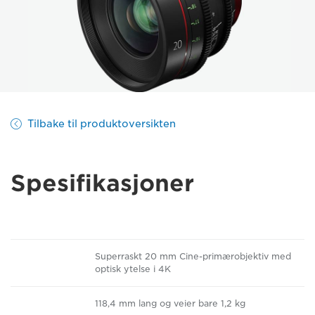
Tilbake til produktoversikten
Spesifikasjoner
Superraskt 20 mm Cine-primærobjektiv med
optisk ytelse i 4K
118,4 mm lang og veier bare 1,2 kg