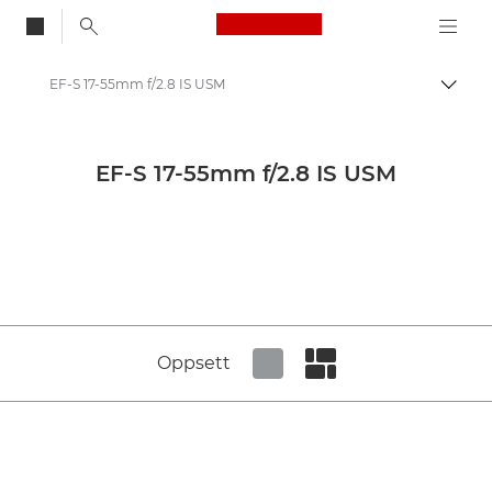
Canon Logo, back to
EF-S 17-55mm f/2.8 IS USM
Aktiv
Canon
Canons kameraobjektiver
EF-S 17-55mm f/2.8 IS USM
Canon EF-S 17-55mm f/2.8 IS USM - Lenses - Camera & Photo lenses
Oppsett
Set tiled view
Set masonry view