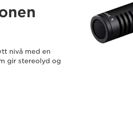
fonen
nytt nivå med en
m gir stereolyd og