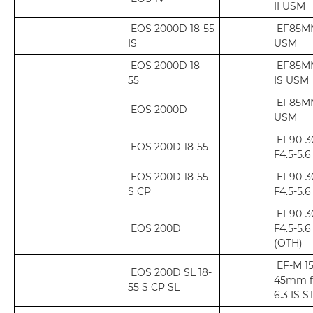
II USM
EOS 2000D 18-55
EF85MM
IS
USM
EOS 2000D 18-
EF85MM
55
IS USM
EF85MM
EOS 2000D
USM
EF90-
EOS 200D 18-55
F4.5-5.6
EOS 200D 18-55
EF90-
S CP
F4.5-5.6
EF90-
EOS 200D
F4.5-5.
(OTH)
EF-M 15
EOS 200D SL 18-
45mm f/
55 S CP SL
6.3 IS 