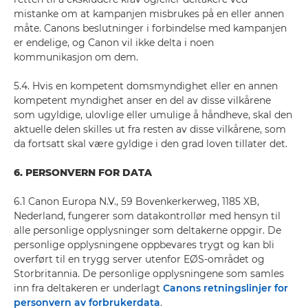
mistanke om at kampanjen misbrukes på en eller annen
måte. Canons beslutninger i forbindelse med kampanjen
er endelige, og Canon vil ikke delta i noen
kommunikasjon om dem.
5.4. Hvis en kompetent domsmyndighet eller en annen
kompetent myndighet anser en del av disse vilkårene
som ugyldige, ulovlige eller umulige å håndheve, skal den
aktuelle delen skilles ut fra resten av disse vilkårene, som
da fortsatt skal være gyldige i den grad loven tillater det.
6. PERSONVERN FOR DATA
6.1 Canon Europa N.V., 59 Bovenkerkerweg, 1185 XB,
Nederland, fungerer som datakontrollør med hensyn til
alle personlige opplysninger som deltakerne oppgir. De
personlige opplysningene oppbevares trygt og kan bli
overført til en trygg server utenfor EØS-området og
Storbritannia. De personlige opplysningene som samles
inn fra deltakeren er underlagt
Canons retningslinjer for
personvern av forbrukerdata
.