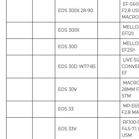
EF-S6
EOS 300X 28-90
F2.8 U
MACRO
MELLO
EOS 300X
EF12II
MELLO
EOS 30D
EF25II
LIVE SI
EOS 30D W/17-85
CONVE
EF
MACRO
EOS 30V
28MM F/
STM
MP-E6
EOS 33
F2.8 M
RF100
EOS 33V
F4.5-7.1 
USM