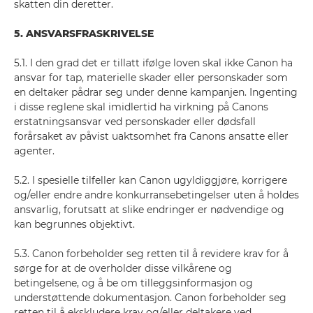
skatten din deretter.
5. ANSVARSFRASKRIVELSE
5.1. I den grad det er tillatt ifølge loven skal ikke Canon ha
ansvar for tap, materielle skader eller personskader som
en deltaker pådrar seg under denne kampanjen. Ingenting
i disse reglene skal imidlertid ha virkning på Canons
erstatningsansvar ved personskader eller dødsfall
forårsaket av påvist uaktsomhet fra Canons ansatte eller
agenter.
5.2. I spesielle tilfeller kan Canon ugyldiggjøre, korrigere
og/eller endre andre konkurransebetingelser uten å holdes
ansvarlig, forutsatt at slike endringer er nødvendige og
kan begrunnes objektivt.
5.3. Canon forbeholder seg retten til å revidere krav for å
sørge for at de overholder disse vilkårene og
betingelsene, og å be om tilleggsinformasjon og
understøttende dokumentasjon. Canon forbeholder seg
retten til å ekskludere krav og/eller deltakere ved