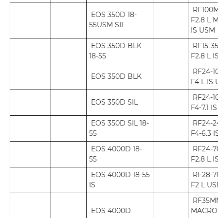
RF100
EOS 350D 18-
F2.8 L
55USM SIL
IS USM
EOS 350D BLK
RF15-
18-55
F2.8 L 
RF24-1
EOS 350D BLK
F4 L IS
RF24-1
EOS 350D SIL
F4-7.1 
EOS 350D SIL 18-
RF24-
55
F4-6.3 
EOS 4000D 18-
RF24-
55
F2.8 L 
EOS 4000D 18-55
RF28-
IS
F2 L U
RF35MM
EOS 4000D
MACRO 