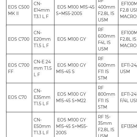
RF
CN-
EF100
EOS C500
EOS M100 M15-45
400mm
E14mm
F2.8 U
MK II
S+M55-200S
F2.8L IS
T3.1 L F
MACRO
USM
RF
CN-
EF100
600mm
EOS C700
E20mm
EOS M100 GY
F2.8L I
F4L IS
T1.5 L F
MACRO
USM
RF
CN-E 24
EOS C700
EOS M100 GY
600mm
EF11-24
mm T1.5
FF
M15-45 S
F11 IS
USM
L F
STM
RF
CN-
EOS M100 GY
800mm
EF11-2
EOS C70
E35mm
M15-45 S+M22
F11 IS
F/4L U
T1.5 L F
STM
RF 15-
CN-
EOS M100 GY
35mm
E50mm
M15-45 S+M55-
EF135M
F2.8L IS
T1.3 L F
200S
USM