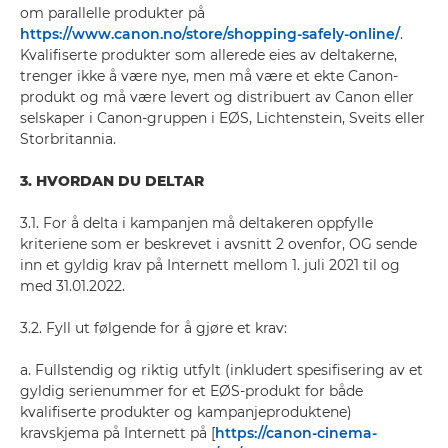
om parallelle produkter på
https://www.canon.no/store/shopping-safely-online/
.
Kvalifiserte produkter som allerede eies av deltakerne,
trenger ikke å være nye, men må være et ekte Canon-
produkt og må være levert og distribuert av Canon eller
selskaper i Canon-gruppen i EØS, Lichtenstein, Sveits eller
Storbritannia.
3. HVORDAN DU DELTAR
3.1. For å delta i kampanjen må deltakeren oppfylle
kriteriene som er beskrevet i avsnitt 2 ovenfor, OG sende
inn et gyldig krav på Internett mellom 1. juli 2021 til og
med 31.01.2022.
3.2. Fyll ut følgende for å gjøre et krav:
a. Fullstendig og riktig utfylt (inkludert spesifisering av et
gyldig serienummer for et EØS-produkt for både
kvalifiserte produkter og kampanjeproduktene)
kravskjema på Internett på [
https://canon-cinema-