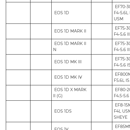
EF70-
EOS 1D
F4-5.6L 
USM
EF75-
EOS 1D MARK II
F4-5.6 II
EOS 1D MARK II
EF75-
N
F4-5.6 I
EF75-
EOS 1D MK III
F4-5.6 
EF800
EOS 1D MK IV
F5.6L I
EOS 1D X MARK
EF80-
II (G)
F4.5-5.6 
EF8-1
EOS 1DS
F4L US
SHEYE
EF85MM
EOS 1V