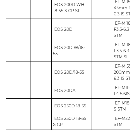
EF-M 15
EOS 200D WH
45mm f/
18-55 S CP SL
6.3 IS 
EF-M 18
EOS 20D
F3.5-6.3
STM
EF-M 18
EOS 20D W/18-
F3.5-6.3
55
STM SL
EF-M 5
EOS 20D/18-55
200mm f
6.3 IS 
EF-M11
EOS 20DA
F4-5.6I
EF-M18
EOS 250D 18-55
S STM
EOS 250D 18-55
EF-M2
S CP
STM