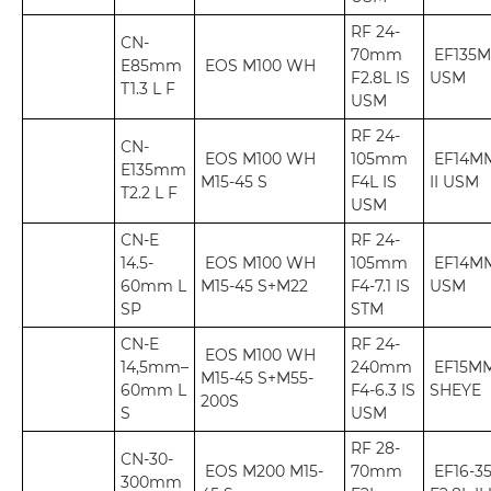
RF 24-
CN-
70mm
EF135M
E85mm
EOS M100 WH
F2.8L IS
USM
T1.3 L F
USM
RF 24-
CN-
EOS M100 WH
105mm
EF14MM
E135mm
M15-45 S
F4L IS
II USM
T2.2 L F
USM
CN-E
RF 24-
14.5-
EOS M100 WH
105mm
EF14MM
60mm L
M15-45 S+M22
F4-7.1 IS
USM
SP
STM
CN-E
RF 24-
EOS M100 WH
14,5mm–
240mm
EF15MM
M15-45 S+M55-
60mm L
F4-6.3 IS
SHEYE
200S
S
USM
RF 28-
CN-30-
EOS M200 M15-
70mm
EF16-3
300mm