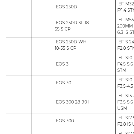
EF-M3
EOS 250D
F/1.4 S
EF-M55
EOS 250D SL 18-
200MM 
55 S CP
6.3 IS 
EOS 250D WH
EF-S 2
18-55 S CP
F2.8 ST
EF-S10
EOS 3
F4.5-5.6
STM
EF-S10
EOS 30
F3.5-4.
EF-S15
EOS 300 28-90 II
F3.5-5.6
USM
EF-S17
EOS 300
F2.8 IS
EF-S17