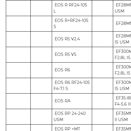
EOS R RF24-105
EF28MM
L
USM
EOS R+RF24-105
EF28MM
S
EF28MM
EOS R5 V2.4
IS USM
EF300
EOS R5 V5
F2.8L IS
EF300
EOS R6
F2.8L I
EOS R6 RF24-105
EF300
F4-7.1 S
IS USM
EF35-
EOS RA
F4-5.6 II
EOS RP 24-240
EF35MM
USM
II USM
EOS RP +MT
EF35MM