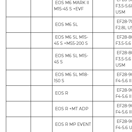
EOS M6 MARK II
F3.5-5.6
M15-45 S +EVF
USM
EF28-
EOS M6 SL
F2.8L 
EOS M6 SL M15-
EF28-
45 S +M55-200 S
F3.5-5.6
EF28-
EOS M6 SL M15-
F3.5-5.6
45 S
USM
EOS M6 SL M18-
EF28-
150 S
F4-5.6 II
EF28-
EOS R
F4-5.6 I
EF28-
EOS R +MT ADP
F4-5.6 II
EF28-
EOS R MP EVENT
F4-5.6 