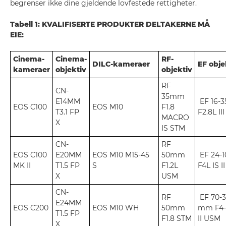
begrenser ikke dine gjeldende lovfestede rettigheter.
Tabell 1: KVALIFISERTE PRODUKTER DELTAKERNE MÅ
EIE:
Cinema-
Cinema-
RF-
DILC-kameraer
EF obje
kameraer
objektiv
objektiv
RF
CN-
35mm
E14MM
EF 16-
EOS C100
EOS M10
F1.8
T3.1 FP
F2.8L II
MACRO
X
IS STM
CN-
RF
EOS C100
E20MM
EOS M10 M15-45
50mm
EF 24-
MK II
T1.5 FP
S
F1.2L
F4L IS I
X
USM
CN-
RF
EF 70-
E24MM
EOS C200
EOS M10 WH
50mm
mm F4-5
T1.5 FP
F1.8 STM
II USM
X