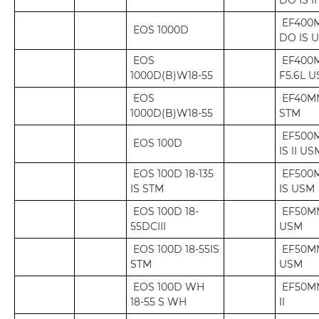
DO IS I
EF400
EOS 1000D
DO IS 
EOS
EF400
1000D(B)W18-55
F5.6L 
EOS
EF40MM
1000D(B)W18-55
STM
EF500
EOS 100D
IS II US
EOS 100D 18-135
EF500
IS STM
IS USM
EOS 100D 18-
EF50MM
55DCIII
USM
EOS 100D 18-55IS
EF50MM
STM
USM
EOS 100D WH
EF50MM
18-55 S WH
II