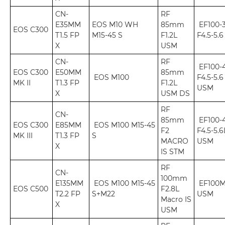
CN-
RF
E35MM
EOS M10 WH
85mm
EF100-
EOS C300
T1.5 FP
M15-45 S
F1.2L
F4.5-5.
X
USM
CN-
RF
EF100
EOS C300
E50MM
85mm
EOS M100
F4.5-5.6 
MK II
T1.3 FP
F1.2L
USM
X
USM DS
RF
CN-
85mm
EF100
EOS C300
E85MM
EOS M100 M15-45
F2
F4.5-5.6
MK III
T1.3 FP
S
MACRO
USM
X
IS STM
RF
CN-
100mm
E135MM
EOS M100 M15-45
EF100M
EOS C500
F2.8L
T2.2 FP
S+M22
USM
Macro IS
X
USM