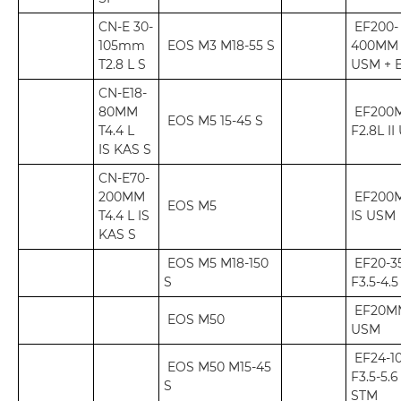
CN-E 30-
EF200-
105mm
EOS M3 M18-55 S
400MM 
T2.8 L S
USM + E
CN-E18-
80MM
EF200
EOS M5 15-45 S
T4.4 L
F2.8L I
IS KAS S
CN-E70-
200MM
EF200
EOS M5
T4.4 L IS
IS USM
KAS S
EOS M5 M18-150
EF20-
S
F3.5-4.
EF20MM
EOS M50
USM
EF24-1
EOS M50 M15-45
F3.5-5.6
S
STM