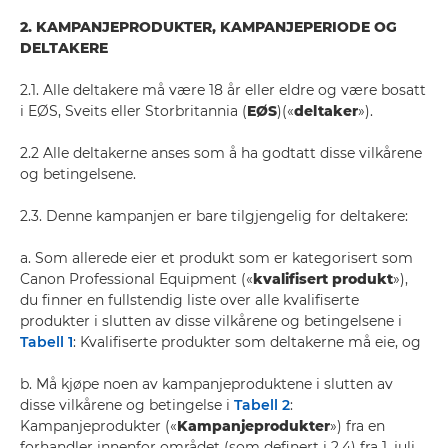
2. KAMPANJEPRODUKTER, KAMPANJEPERIODE OG
DELTAKERE
2.1. Alle deltakere må være 18 år eller eldre og være bosatt
i EØS, Sveits eller Storbritannia (
EØS
)(«
deltaker
»).
2.2 Alle deltakerne anses som å ha godtatt disse vilkårene
og betingelsene.
2.3. Denne kampanjen er bare tilgjengelig for deltakere:
a. Som allerede eier et produkt som er kategorisert som
Canon Professional Equipment («
kvalifisert produkt
»),
du finner en fullstendig liste over alle kvalifiserte
produkter i slutten av disse vilkårene og betingelsene i
Tabell 1
: Kvalifiserte produkter som deltakerne må eie, og
b. Må kjøpe noen av kampanjeproduktene i slutten av
disse vilkårene og betingelse i
Tabell 2
:
Kampanjeprodukter («
Kampanjeprodukter
») fra en
forhandler innenfor området (som definert i 2.4) fra 1. juli