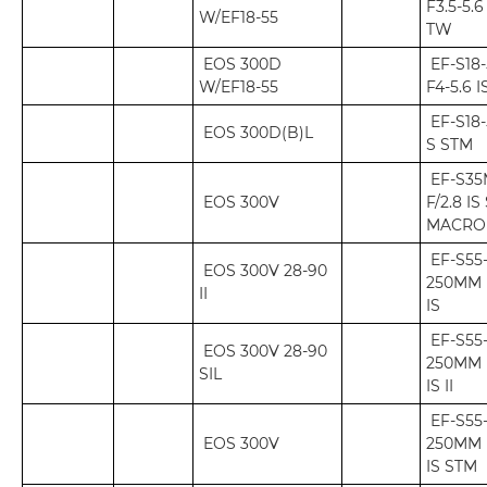
F3.5-5.6 
W/EF18-55
TW
EOS 300D
EF-S18
W/EF18-55
F4-5.6 
EF-S18
EOS 300D(B)L
S STM
EF-S3
EOS 300V
F/2.8 IS
MACRO
EF-S55
EOS 300V 28-90
250MM 
II
IS
EF-S55
EOS 300V 28-90
250MM 
SIL
IS II
EF-S55
EOS 300V
250MM 
IS STM