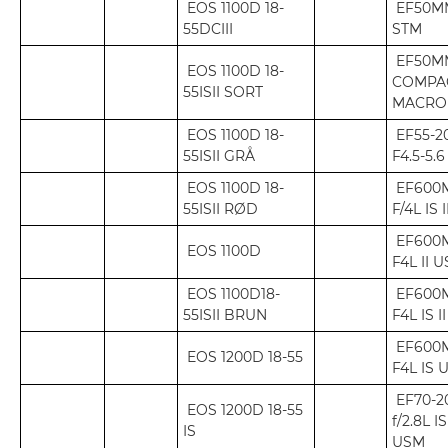
EOS 1100D 18-
EF50MM
55DCIII
STM
EF50MM
EOS 1100D 18-
COMPA
55ISII SORT
MACRO
EOS 1100D 18-
EF55-
55ISII GRÅ
F4.5-5.6
EOS 1100D 18-
EF600
55ISII RØD
F/4L IS 
EF600
EOS 1100D
F4L II 
EOS 1100D18-
EF600
55ISII BRUN
F4L IS I
EF600
EOS 1200D 18-55
F4L IS 
EF70-
EOS 1200D 18-55
f/2.8L IS 
IS
USM