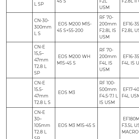
45 S
F2L
F2.8L I
L SP
USM
RF 70-
CN-30-
EOS M200 M15-
200mm
EF16-3
300mm
45 S+55-200
F2.8L IS
F2.8L 
L S
USM
CN-E
RF 70-
15,5–
EOS M200 WH
200mm
EF16-3
47mm
M15-45 S
F4L IS
F4L IS 
T2.8 L
USM
SP
CN-E
RF 100-
15.5-
500mm
EF17-4
EOS M3
47mm
F4.5-7.1 L
F4L US
T2.8 L S
IS USM
CN-E
30–
EF180
105mm
EOS M3 M15-45 S
F3.5L 
T2.8 L
MACRO
SP