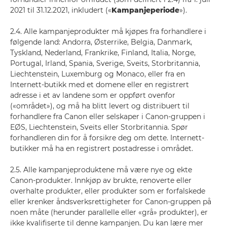
2021 til 31.12.2021, inkludert («
Kampanjeperiode
»).
2.4. Alle kampanjeprodukter må kjøpes fra forhandlere i
følgende land: Andorra, Østerrike, Belgia, Danmark,
Tyskland, Nederland, Frankrike, Finland, Italia, Norge,
Portugal, Irland, Spania, Sverige, Sveits, Storbritannia,
Liechtenstein, Luxemburg og Monaco, eller fra en
Internett-butikk med et domene eller en registrert
adresse i et av landene som er oppført ovenfor
(«området»), og må ha blitt levert og distribuert til
forhandlere fra Canon eller selskaper i Canon-gruppen i
EØS, Liechtenstein, Sveits eller Storbritannia. Spør
forhandleren din for å forsikre deg om dette. Internett-
butikker må ha en registrert postadresse i området.
2.5. Alle kampanjeproduktene må være nye og ekte
Canon-produkter. Innkjøp av brukte, renoverte eller
overhalte produkter, eller produkter som er forfalskede
eller krenker åndsverksrettigheter for Canon-gruppen på
noen måte (herunder parallelle eller «grå» produkter), er
ikke kvalifiserte til denne kampanjen. Du kan lære mer