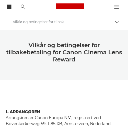
Canon Logo, back to
Vilkår og betingelser for tilbakebetaling for Canon Cinema Lens
Aktiv
Canon
Canon tilbakebetaling | Tilbud | Tilbud
Vilkår og betingelser for
tilbakebetaling for Canon Cinema Lens
Tilbakebetalingstilbud for Canon Cinema-objektiv – Få en belønning på kompatible objektiver
Reward
1. ARRANGØREN
Arrangøren er Canon Europa N.V., registrert ved
Bovenkerkerweg 59, 1185 XB, Amstelveen, Nederland.