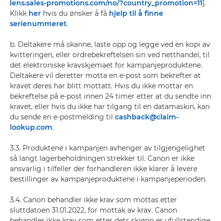
lens.sales-promotions.com/no/?country_promotion=11
].
Klikk
her
hvis du ønsker å få
hjelp til å finne
serienummeret
.
b. Deltakere må skanne, laste opp og legge ved en kopi av
kvitteringen, eller ordrebekreftelsen sin ved netthandel, til
det elektroniske kravskjemaet for kampanjeproduktene.
Deltakere vil deretter motta en e-post som bekrefter at
kravet deres har blitt mottatt. Hvis du ikke mottar en
bekreftelse på e-post innen 24 timer etter at du sendte inn
kravet, eller hvis du ikke har tilgang til en datamaskin, kan
du sende en e-postmelding til
cashback@claim-
lookup.com
.
3.3. Produktene i kampanjen avhenger av tilgjengelighet
så langt lagerbeholdningen strekker til. Canon er ikke
ansvarlig i tilfeller der forhandleren ikke klarer å levere
bestillinger av kampanjeproduktene i kampanjeperioden.
3.4. Canon behandler ikke krav som mottas etter
sluttdatoen 31.01.2022, for mottak av krav. Canon
behandler ikke krav som etter dets skjønn er ufullstendige