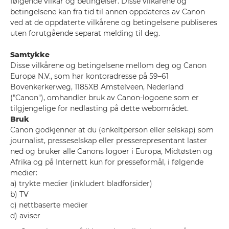
følgende vilkår og betingelser. Disse vilkårene og
betingelsene kan fra tid til annen oppdateres av Canon
ved at de oppdaterte vilkårene og betingelsene publiseres
uten forutgående separat melding til deg.
Samtykke
Disse vilkårene og betingelsene mellom deg og Canon
Europa N.V., som har kontoradresse på 59–61
Bovenkerkerweg, 1185XB Amstelveen, Nederland
("Canon"), omhandler bruk av Canon-logoene som er
tilgjengelige for nedlasting på dette webområdet.
Bruk
Canon godkjenner at du (enkeltperson eller selskap) som
journalist, presseselskap eller presserepresentant laster
ned og bruker alle Canons logoer i Europa, Midtøsten og
Afrika og på Internett kun for presseformål, i følgende
medier:
a) trykte medier (inkludert bladforsider)
b) TV
c) nettbaserte medier
d) aviser