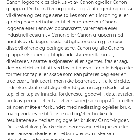
Canon-logoene eies eksklusivt av Canon og/eller Canon-
gruppen. Du bekrefter og godtar også at ingenting i disse
vilkårene og betingelsene tolkes som en tilordning eller
gir deg noen rettigheter til eller interesser i Canon-
logoene eller i enhver opphavsrett, varemerke eller
industriell design av Canon eller Canon-gruppen med
unntak av de begrensede rettighetene som gis under
disse vilkårene og betingelsene. Canon og alle Canons
gruppeselskaper og tilhørende styremedlemmer,
direktører, ansatte, aksjonærer eller agenter, frasier seg, i
den grad det er tillatt ved lov, alt ansvar for alle beløp eller
former for tap eller skade som kan påføres deg eller en
tredjepart, (inkludert, men ikke begrenset til, alle direkte,
indirekte, strafferettslige eller følgesmessige skader eller
tap, eller tap av inntekt, fortjeneste, goodwill, data, avtaler,
bruk av penger, eller tap eller skader) som oppstår fra eller
på noen måte er forbundet med nedlasting og/eller bruk,
manglende evne til å laste ned og/eller bruke eller
resultatene av nedlasting og/eller bruk av Canon-logoer.
Dette skal ikke påvirke dine lovmessige rettigheter eller
noen ansvar, skade eller rettsmidler som ikke kan