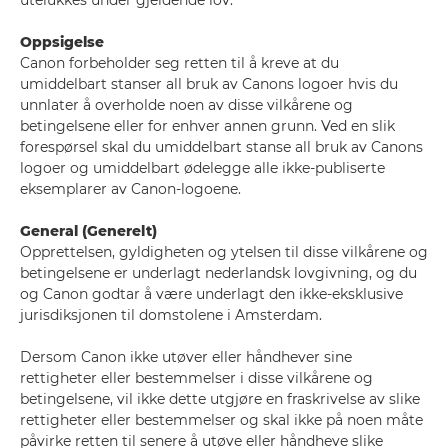
utelukkes under gjeldende lov.
Oppsigelse
Canon forbeholder seg retten til å kreve at du
umiddelbart stanser all bruk av Canons logoer hvis du
unnlater å overholde noen av disse vilkårene og
betingelsene eller for enhver annen grunn. Ved en slik
forespørsel skal du umiddelbart stanse all bruk av Canons
logoer og umiddelbart ødelegge alle ikke-publiserte
eksemplarer av Canon-logoene.
General (Generelt)
Opprettelsen, gyldigheten og ytelsen til disse vilkårene og
betingelsene er underlagt nederlandsk lovgivning, og du
og Canon godtar å være underlagt den ikke-eksklusive
jurisdiksjonen til domstolene i Amsterdam.
Dersom Canon ikke utøver eller håndhever sine
rettigheter eller bestemmelser i disse vilkårene og
betingelsene, vil ikke dette utgjøre en fraskrivelse av slike
rettigheter eller bestemmelser og skal ikke på noen måte
påvirke retten til senere å utøve eller håndheve slike