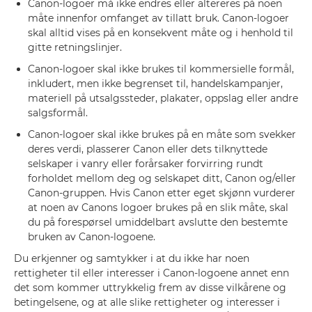
Canon-logoer må ikke endres eller altereres på noen
måte innenfor omfanget av tillatt bruk. Canon-logoer
skal alltid vises på en konsekvent måte og i henhold til
gitte retningslinjer.
Canon-logoer skal ikke brukes til kommersielle formål,
inkludert, men ikke begrenset til, handelskampanjer,
materiell på utsalgssteder, plakater, oppslag eller andre
salgsformål.
Canon-logoer skal ikke brukes på en måte som svekker
deres verdi, plasserer Canon eller dets tilknyttede
selskaper i vanry eller forårsaker forvirring rundt
forholdet mellom deg og selskapet ditt, Canon og/eller
Canon-gruppen. Hvis Canon etter eget skjønn vurderer
at noen av Canons logoer brukes på en slik måte, skal
du på forespørsel umiddelbart avslutte den bestemte
bruken av Canon-logoene.
Du erkjenner og samtykker i at du ikke har noen
rettigheter til eller interesser i Canon-logoene annet enn
det som kommer uttrykkelig frem av disse vilkårene og
betingelsene, og at alle slike rettigheter og interesser i