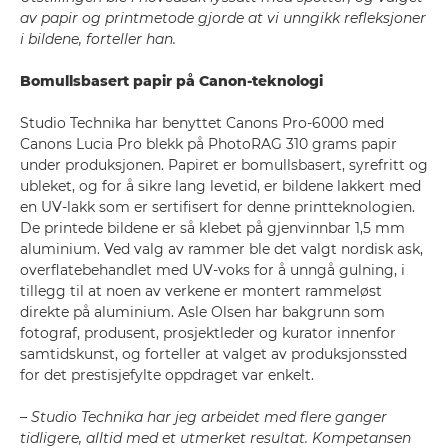
av papir og printmetode gjorde at vi unngikk refleksjoner
i bildene, forteller han.
Bomullsbasert papir på Canon-teknologi
Studio Technika har benyttet Canons Pro-6000 med
Canons Lucia Pro blekk på PhotoRAG 310 grams papir
under produksjonen. Papiret er bomullsbasert, syrefritt og
ubleket, og for å sikre lang levetid, er bildene lakkert med
en UV-lakk som er sertifisert for denne printteknologien.
De printede bildene er så klebet på gjenvinnbar 1,5 mm
aluminium. Ved valg av rammer ble det valgt nordisk ask,
overflatebehandlet med UV-voks for å unngå gulning, i
tillegg til at noen av verkene er montert rammeløst
direkte på aluminium. Asle Olsen har bakgrunn som
fotograf, produsent, prosjektleder og kurator innenfor
samtidskunst, og forteller at valget av produksjonssted
for det prestisjefylte oppdraget var enkelt.
–
Studio Technika har jeg arbeidet med flere ganger
tidligere, alltid med et utmerket resultat. Kompetansen