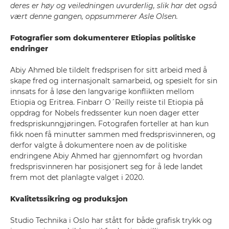
deres er høy og veiledningen uvurderlig, slik har det også
vært denne gangen, oppsummerer Asle Olsen.
Fotografier som dokumenterer Etiopias politiske
endringer
Abiy Ahmed ble tildelt fredsprisen for sitt arbeid med å
skape fred og internasjonalt samarbeid, og spesielt for sin
innsats for å løse den langvarige konflikten mellom
Etiopia og Eritrea. Finbarr O´Reilly reiste til Etiopia på
oppdrag for Nobels fredssenter kun noen dager etter
fredspriskunngjøringen. Fotografen forteller at han kun
fikk noen få minutter sammen med fredsprisvinneren, og
derfor valgte å dokumentere noen av de politiske
endringene Abiy Ahmed har gjennomført og hvordan
fredsprisvinneren har posisjonert seg for å lede landet
frem mot det planlagte valget i 2020.
Kvalitetssikring og produksjon
Studio Technika i Oslo har stått for både grafisk trykk og