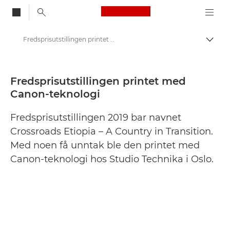
Canon Logo, back to
Fredsprisutstillingen printet med Canon-teknologi - Canons pressesenter
Aktiv
Canon
Pressesenter
Fredsprisutstillingen printet med
Canon-teknologi
Pressemeldinger – Canons pressesenter
Fredsprisutstillingen 2019 bar navnet
Crossroads Etiopia – A Country in Transition.
Med noen få unntak ble den printet med
Canon-teknologi hos Studio Technika i Oslo.