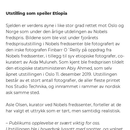
Utstilling som speiler Etiopia
Sjelden er verdens øyne i like stor grad rettet mot Oslo og
Norge som under den årlige utdelingen av Nobels
fredspris. Bildene som ble vist under fjorårets
fredsprisutstilling i Nobels fredssenter ble fotografert av
den irske fotografen Finbarr O´Reilly på oppdrag fra
Nobels fredssenter, i tillegg til syv etiopiske fotografer, co-
kuratert av Aida Muluneh. Som kjent ble fredsprisen tildelt
den etiopiske statsministeren Abiy Ahmed, som selv
åpnet utstillingen i Oslo 11. desember 2019. Utstillingen
består av et stort antall fotografier, de aller fleste printet
hos Studio Technika, og innrammet i rammer av nordisk
ask samme sted.
Asle Olsen, kurator ved Nobels fredssenter, forteller at de
har valgt et uttrykk som er tørt, men samtidig realistisk.
–
Publikums opplevelse er svært viktig for oss.
Utstillingen ble i hovedsak lyssatt med spotter, og valget