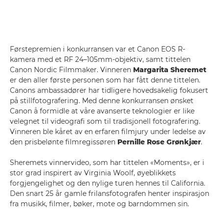
Førstepremien i konkurransen var et Canon EOS R-
kamera med et RF 24–105mm-objektiv, samt tittelen
Canon Nordic Filmmaker. Vinneren
Margarita Sheremet
er den aller første personen som har fått denne tittelen.
Canons ambassadører har tidligere hovedsakelig fokusert
på stillfotografering. Med denne konkurransen ønsket
Canon å formidle at våre avanserte teknologier er like
velegnet til videografi som til tradisjonell fotografering.
Vinneren ble kåret av en erfaren filmjury under ledelse av
den prisbelønte filmregissøren
Pernille Rose Grønkjær
.
Sheremets vinnervideo, som har tittelen «Moments», er i
stor grad inspirert av Virginia Woolf, øyeblikkets
forgjengelighet og den nylige turen hennes til California.
Den snart 25 år gamle frilansfotografen henter inspirasjon
fra musikk, filmer, bøker, mote og barndommen sin.