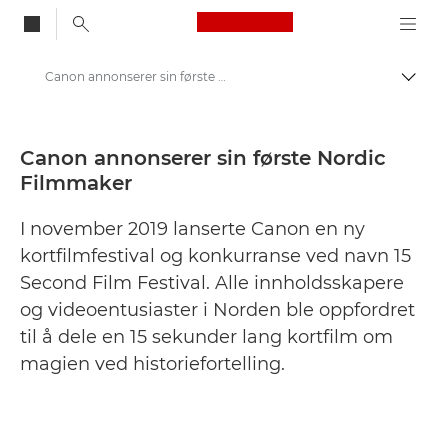
Canon Logo, back to
Canon annonserer sin første Nordic Filmmaker - Canons pressesenter
Aktiv
Canon
Pressesenter
Canon annonserer sin første Nordic
Filmmaker
Pressemeldinger – Canons pressesenter
I november 2019 lanserte Canon en ny
kortfilmfestival og konkurranse ved navn 15
Second Film Festival. Alle innholdsskapere
og videoentusiaster i Norden ble oppfordret
til å dele en 15 sekunder lang kortfilm om
magien ved historiefortelling.