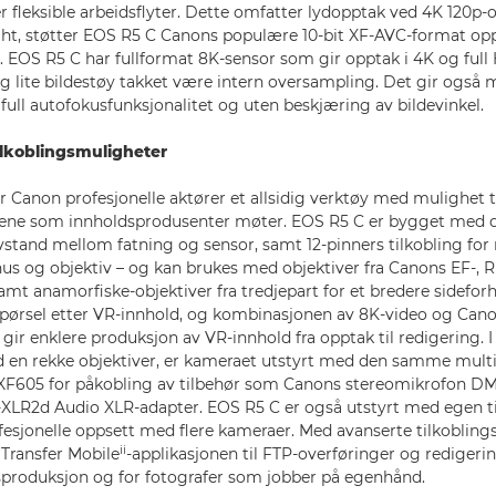
 fleksible arbeidsflyter. Dette omfatter lydopptak ved 4K 120p-oppt
t, støtter EOS R5 C Canons populære 10-bit XF-AVC-format oppt
. EOS R5 C har fullformat 8K-sensor som gir opptak i 4K og ful
og lite bildestøy takket være intern oversampling. Det gir også 
ull autofokusfunksjonalitet og uten beskjæring av bildevinkel.
tilkoblingsmuligheter
 Canon profesjonelle aktører et allsidig verktøy med mulighet ti
ene som innholdsprodusenter møter. EOS R5 C er bygget med d
vstand mellom fatning og sensor, samt 12-pinners tilkobling fo
s og objektiv – og kan brukes med objektiver fra Canons EF-, 
amt anamorfiske-objektiver fra tredjepart for et bredere sideforho
spørsel etter VR-innhold, og kombinasjonen av 8K-video og Can
 gir enklere produksjon av VR-innhold fra opptak til redigering. I 
en rekke objektiver, er kameraet utstyrt med den samme multi
F605 for påkobling av tilbehør som Canons stereomikrofon DM-
LR2d Audio XLR-adapter. EOS R5 C er også utstyrt med egen t
ofesjonelle oppsett med flere kameraer. Med avanserte tilkoblin
ii
Transfer Mobile
-applikasjonen til FTP-overføringer og rediger
tsproduksjon og for fotografer som jobber på egenhånd.