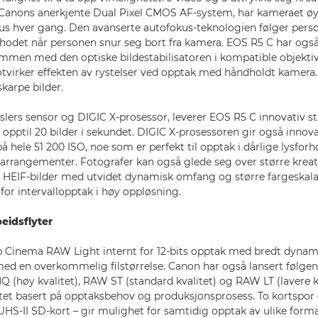
 Canons anerkjente Dual Pixel CMOS AF-system, har kameraet ø
okus hver gang. Den avanserte autofokus-teknologien følger pers
 hodet når personen snur seg bort fra kamera. EOS R5 C har også 
men med den optiske bildestabilisatoren i kompatible objektive
tvirker effekten av rystelser ved opptak med håndholdt kamera.
karpe bilder.
ers sensor og DIGIC X-prosessor, leverer EOS R5 C innovativ sti
opptil 20 bilder i sekundet. DIGIC X-prosessoren gir også innov
 hele 51 200 ISO, noe som er perfekt til opptak i dårlige lysforh
arrangementer. Fotografer kan også glede seg over større kreat
s HEIF-bilder med utvidet dynamisk omfang og større fargeskala. 
for intervallopptak i høy oppløsning.
beidsflyter
p Cinema RAW Light internt for 12-bits opptak med bredt dyna
 med en overkommelig filstørrelse. Canon har også lansert følge
 (høy kvalitet), RAW ST (standard kvalitet) og RAW LT (lavere kv
litet basert på opptaksbehov og produksjonsprosess. To kortspor –
l UHS-II SD-kort – gir mulighet for samtidig opptak av ulike form