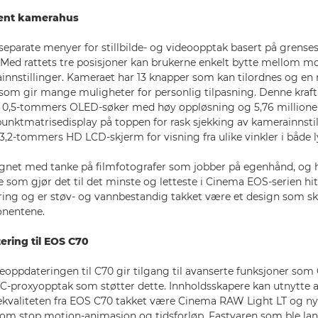
jent kamerahus
separate menyer for stillbilde- og videoopptak basert på grense
ed rattets tre posisjoner kan brukerne enkelt bytte mellom mod
innstillinger. Kameraet har 13 knapper som kan tilordnes og en 
som gir mange muligheter for personlig tilpasning. Denne kraf
 0,5-tommers OLED-søker med høy oppløsning og 5,76 millioner 
 punktmatrisedisplay på toppen for rask sjekking av kamerainnsti
k 3,2-tommers HD LCD-skjerm for visning fra ulike vinkler i både 
gnet med tanke på filmfotografer som jobber på egenhånd, og h
som gjør det til det minste og letteste i Cinema EOS-serien hitt
ng og er støv- og vannbestandig takket være et design som ski
onentene.
ring til EOS C70
reoppdateringen til C70 gir tilgang til avanserte funksjoner so
-proxyopptak som støtter dette. Innholdsskapere kan utnytte a
ekvaliteten fra EOS C70 takket være Cinema RAW Light LT og nye 
som stop motion-animasjon og tidsforløp. Fastvaren som ble lans