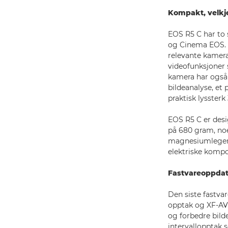
Kompakt, velk
EOS R5 C har to 
og Cinema EOS. M
relevante kamera
videofunksjoner 
kamera har også
bildeanalyse, et
praktisk lysster
EOS R5 C er desi
på 680 gram, noe 
magnesiumlegeri
elektriske komp
Fastvareoppdate
Den siste fastva
opptak og XF-AVC
og forbedre bild
intervallopptak 