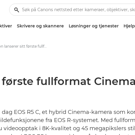
ktiver
Skrivere og skannere
Løsninger og tjenester
Hjelp
Canon lanserer sitt første fullformat Cinema EOS-kamera med 8K - Canons pressesenter
t første fullformat Cin
er i dag EOS R5 C, et hybrid Cinema-kamera som 
llbildefunksjonene fra EOS R-systemet. Med fullf
u videoopptak i 8K-kvalitet og 45 megapikslers stil