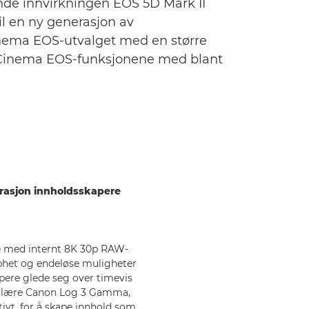
nde innvirkningen EOS 5D Mark II
l en ny generasjon av
inema EOS-utvalget med en større
e Cinema EOS-funksjonene med blant
erasjon innholdsskapere
e med internt 8K 30p RAW-
rphet og endeløse muligheter
apere glede seg over timevis
pulære Canon Log 3 Gamma,
tivt, for å skape innhold som