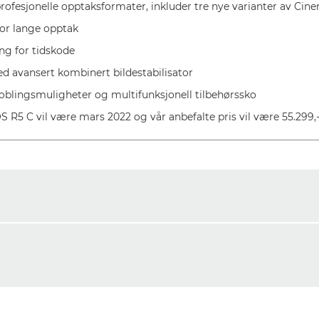
ofesjonelle opptaksformater, inkluder tre nye varianter av Ci
for lange opptak
g for tidskode
d avansert kombinert bildestabilisator
koblingsmuligheter og multifunksjonell tilbehørssko
OS R5 C vil være mars 2022 og vår anbefalte pris vil være 55.299