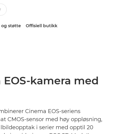
 og støtte
Offisiell butikk
ema EOS-kamera med
kombinerer Cinema EOS-seriens
ormat CMOS-sensor med høy oppløsning,
lbildeopptak i serier med opptil 20