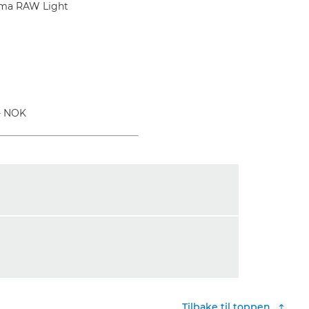
nema RAW Light
,- NOK
Tilbake til toppen