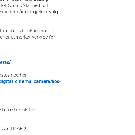
F-EOS R 0.71x med full
bilitet når det gjelder valg
ltimate hybridkameraet for
C er et utmerket verktøy for
eras/
astes ned her:
digital_cinema_camera/eos-
stern strømkilde
 EOS iTR AF X