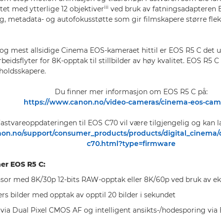
iii
tet med ytterlige 12 objektiver
ved bruk av fatningsadapteren E
g, metadata- og autofokusstøtte som gir filmskapere større fleksi
g mest allsidige Cinema EOS-kameraet hittil er EOS R5 C det u
rbeidsflyter for 8K-opptak til stillbilder av høy kvalitet. EOS R5 
nholdsskapere.
Du finner mer informasjon om EOS R5 C på:
https://www.canon.no/video-cameras/cinema-eos-cam
astvareoppdateringen til EOS C70 vil være tilgjengelig og kan l
non.no/support/consumer_products/products/digital_cinema/
c70.html?type=firmware
er EOS R5 C:
sor med 8K/30p 12-bits RAW-opptak eller 8K/60p ved bruk av ek
rs bilder med opptak av opptil 20 bilder i sekundet
 via Dual Pixel CMOS AF og intelligent ansikts-/hodesporing via