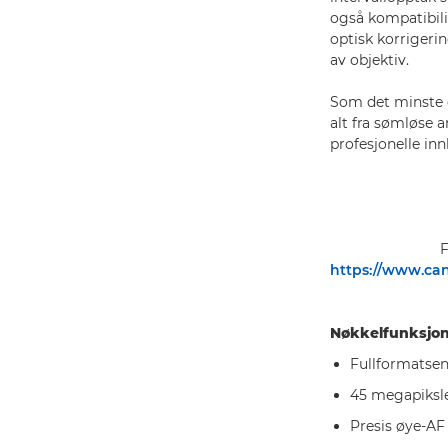
også kompatibili
optisk korrigerin
av objektiv.
Som det minste o
alt fra sømløse a
profesjonelle in
F
https://www.ca
Nøkkelfunksjon
Fullformatsen
45 megapiksle
Presis øye-AF