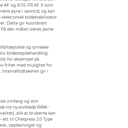
ye-AF og EOS iTR AF X som
onens øyne i sanntid, og kan
elektronisk bildestabilisator
r. Dette gir koordinert
 På den måten sikres jevne
llbildeytelse og lynraske
ativ bildestøybehandling
old, for eksempel på
iv frihet med mulighet for
Intervalltidtakeren gir i
misk omfang og stor
nde tre nyutviklede RAW-
alitet), slik at brukerne kan
 ett til CFexpress 2.0 Type
ater, oppløsninger og