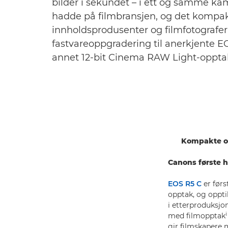
bilder i sekundet – i ett og samme k
hadde på filmbransjen, og det kompak
innholdsprodusenter og filmfotografe
fastvareoppgradering til anerkjente 
annet 12-bit Cinema RAW Light-oppta
Kompakte og
Canons første 
EOS R5 C
er førs
opptak, og oppti
i etterproduksjo
i
med filmopptak
gir filmskapere m