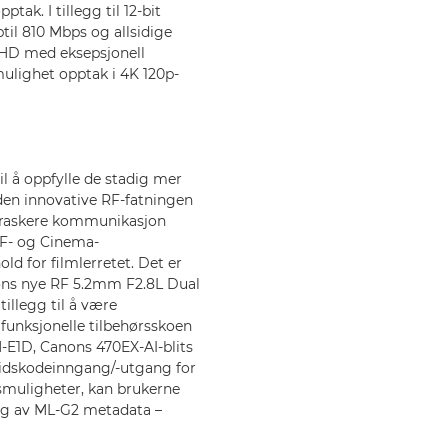
ak. I tillegg til 12-bit
il 810 Mbps og allsidige
l HD med eksepsjonell
mulighet opptak i 4K 120p-
l å oppfylle de stadig mer
en innovative RF-fatningen
r raskere kommunikasjon
RF- og Cinema-
ld for filmlerretet. Det er
ons nye RF 5.2mm F2.8L Dual
tillegg til å være
funksjonelle tilbehørsskoen
E1D, Canons 470EX-AI-blits
idskodeinngang/-utgang for
gsmuligheter, kan brukerne
ing av ML-G2 metadata –