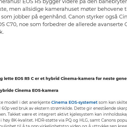
amerahus! EOS R5 bygger videre på den banebryte
te, men allsidige kamerahuset møter behovene ti
r som jobber på egenhånd. Canon styrker også C
EOS C70, noe som forbedrer de allerede avansert
k.
 lette EOS R5 C er et hybrid Cinema-kamera for neste gen
hybride Cinema EOS-kamera
te modell i det anerkjente
Cinema EOS-systemet
som kan skilt
l 60p ved bruk av ekstern strømkilde. Dette gir enestående ska
nen. Takket være et integrert aktivt kjølesystem kan innholdssk
i høy 8K-kvalitet. HDR-støtte via PQ og HLG, samt Canons po
ulighet til å ta opp virkelighetstro video og å uttrykke seg krea