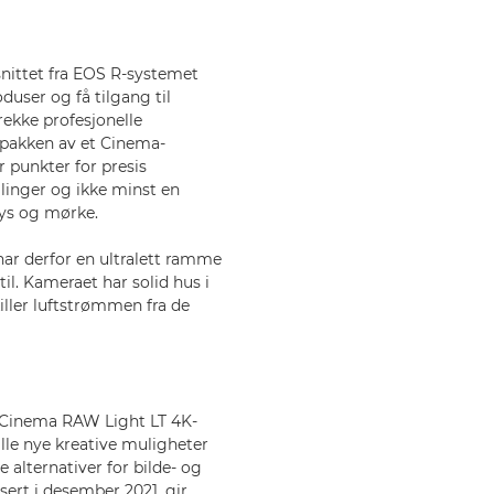
snittet fra EOS R-systemet
user og få tilgang til
rekke profesjonelle
tpakken av et Cinema-
punkter for presis
llinger og ikke minst en
lys og mørke.
ar derfor en ultralett ramme
il. Kameraet har solid hus i
ller luftstrømmen fra de
m Cinema RAW Light LT 4K-
lle nye kreative muligheter
alternativer for bilde- og
ert i desember 2021, gir