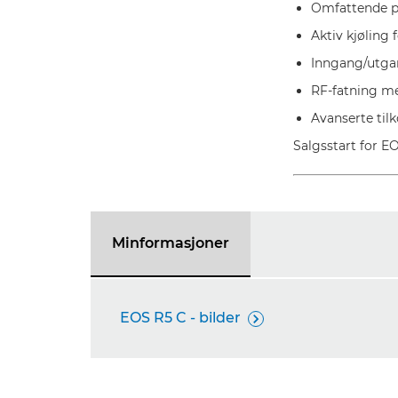
Omfattende pr
Aktiv kjøling 
Inngang/utgan
RF-fatning me
Avanserte til
Salgsstart for E
Minformasjoner
EOS R5 C - bilder
