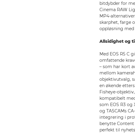
bitdybder for mer
Cinema RAW Ligh
MP4-alternativer
skarphet, farge 
oppløsning med f
Allsidighet og 
Med EOS R5 C gir
omfattende krav
– som har kort a
mellom kamerahu
objektivutvalg, s
en økende etter
Fisheye-objektiv,
kompatibelt med 
som EOS R3 og X
og TASCAMs CA-X
integrering i pr
benytte Content 
perfekt til nyhe