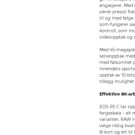
engasjerer. Med
sikrer presist f
til og med følge
som fungerer sam
kontroll, som mo
videoopptak og s
Med 45-megapiksl
serieopptak med 
med følsomhet på
innendørs sports
opptak av 10-bit
tillegg mulighet 
Effektive 8K-ar
EOS R5 C tar op
fargeskala – alt
varianter, RAW HQ
velge riktig kva
B-kort og ett ti