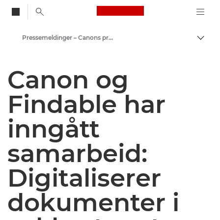
Canon Logo, back to
Pressemeldinger – Canons pressesenter
Aktiv
Canon
Canon og
Pressesenter
Findable har
inngått
samarbeid:
Digitaliserer
dokumenter i