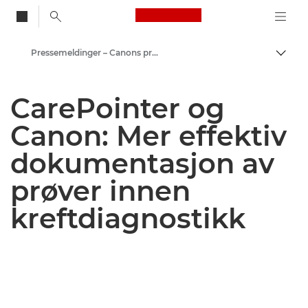
Canon Logo, back to
Pressemeldinger – Canons pressesenter
Aktiv
Canon
CarePointer og
Pressesenter
Canon: Mer effektiv
dokumentasjon av
prøver innen
kreftdiagnostikk