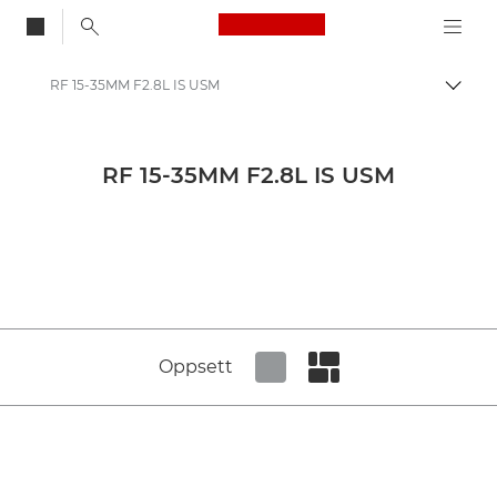
Canon Logo, back to
RF 15-35MM F2.8L IS USM
Aktiv
Canon
Pressesenter
RF 15-35MM F2.8L IS USM
Produktbilder – Canons pressesenter
Medier for kameraer og tilbehør – Canons pressesenter
Oppsett
Set tiled view
Set masonry view