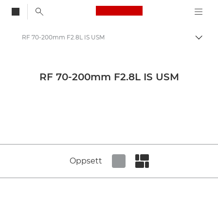
Canon Logo, back to
RF 70-200mm F2.8L IS USM
Aktiv
Canon
Pressesenter
RF 70-200mm F2.8L IS USM
Produktbilder – Canons pressesenter
Medier for kameraer og tilbehør – Canons pressesenter
Oppsett
Set tiled view
Set masonry view