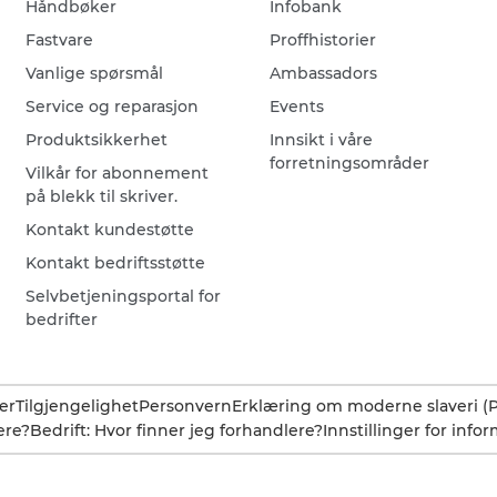
Håndbøker
Infobank
Fastvare
Proffhistorier
Vanlige spørsmål
Ambassadors
Service og reparasjon
Events
Produktsikkerhet
Innsikt i våre
forretningsområder
Vilkår for abonnement
på blekk til skriver.
Kontakt kundestøtte
Kontakt bedriftsstøtte
Selvbetjeningsportal for
bedrifter
er
Tilgjengelighet
Personvern
Erklæring om moderne slaveri (
ere?
Bedrift: Hvor finner jeg forhandlere?
Innstillinger for info