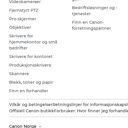
Videokameraer
Bedriftsløsninger og -
Fjernstyrt PTZ
tjenester
Pro-skjermer
Finn en Canon-
Objektiver
forretningspartner
Skrivere for
hjemmekontor og små
bedrifter
Skrivere for kontoret
Produksjonsskrivere
Skannere
Blekk, toner og papir
Finn en forhandler
Vilkår og betingelser
Retningslinjer for informasjonskapsl
Offisiell Canon-butikk
Forbruker: Hvor finner jeg forhandl
Canon Norge