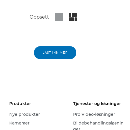
Oppsett
Set tiled view
Set masonry view
LAST INN MER
Produkter
Tjenester og løsninger
Nye produkter
Pro Video-løsninger
Kameraer
Bildebehandlingsløsnin
ger