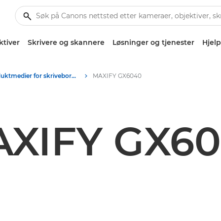
ktiver
Skrivere og skannere
Løsninger og tjenester
Hjelp
Produktmedier for skrivebordskrivere – Canons pressesenter
MAXIFY GX6040
XIFY GX6