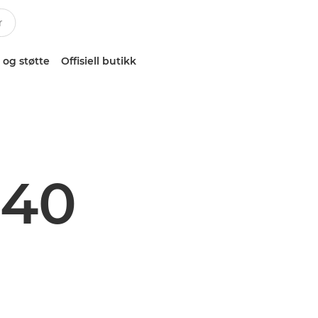
 og støtte
Offisiell butikk
040