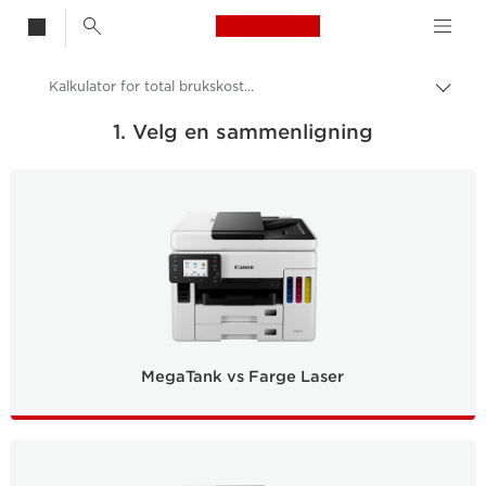
Canon Logo, back t
Kalkulator for total brukskostnad
Aktiv
brød
Canon
1. Velg en sammenligning
Canon-skrivere
MegaTank vs Farge Laser